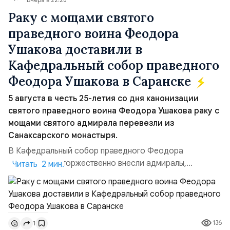
Раку с мощами святого
праведного воина Феодора
Ушакова доставили в
Кафедральный собор праведного
Феодора Ушакова в Саранске
5 августа в честь 25-летия со дня канонизации
святого праведного воина Феодора Ушакова раку с
мощами святого адмирала перевезли из
Санаксарского монастыря.
В Кафедральный собор праведного Феодора
Ушакова раку торжественно внесли адмиралы,
Читать 2 мин.
участвовавшие в канонизации святого праведного
воина Феодора Ушакова 25 лет назад:Адмирал
Владимир Прокофьевич Валуев, командующий
Балтийским флотом ВМФ России (2001–2006
136
1
гг.);Адмирал Владимир Петрович Комоедов,