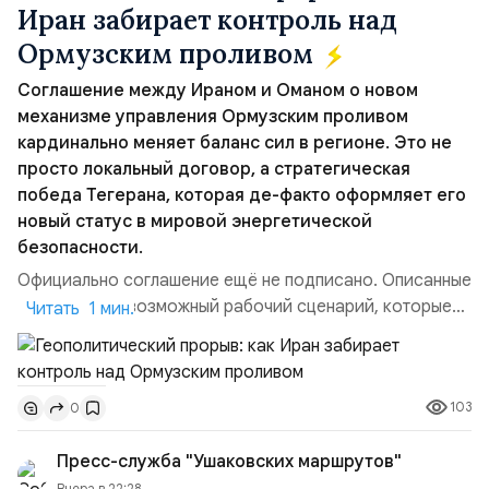
Иран забирает контроль над
Ормузским проливом
Соглашение между Ираном и Оманом о новом
механизме управления Ормузским проливом
кардинально меняет баланс сил в регионе. Это не
просто локальный договор, а стратегическая
победа Тегерана, которая де-факто оформляет его
новый статус в мировой энергетической
безопасности.
Официально соглашение ещё не подписано. Описанные
пункты — это возможный рабочий сценарий, которые
Читать 1 мин.
скорее всего будут реализованы.Разбираем ключевые
тезисы и последствия этого соглашения:. 1. Новые
доли контроля (75 на 25). Было: Ранее Иран и Оман
103
0
контролировали пролив на паритетных началах —
50/50. Стало: Новое соглашение закрепляет за
Пресс-служба "Ушаковских маршрутов"
Ираном...
Вчера в 22:28