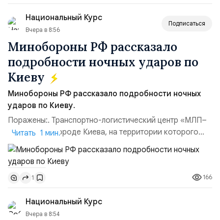
командующий Черноморским флотом ВМФ России
Национальный Курс
(1998–2002 г...
Подписаться
Вчера в 8:56
Минобороны РФ рассказало
подробности ночных ударов по
Киеву
Минобороны РФ рассказало подробности ночных
ударов по Киеву.
Поражены:. Транспортно-логистический центр «МЛП–
Чайка» в пригороде Киева, на территории которого
Читать 1 мин.
осуществлялось хранение, сборка а также запуск с
прилегающего полевого аэродром «Чайка»
дальнобойных БПЛА ВСУ; Складские помещения
166
1
«Транс-Логистик» в Оболонском районе г. Киев,
использовавшиеся для хранения военного
Национальный Курс
имущества ВСУ; Сортировочны...
Вчера в 8:54