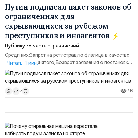
Путин подписал пакет законов об
ограничениях для
скрывающихся за рубежом
преступников и иноагентов
Публикуем часть ограничений.
Среди них:Запрет на регистрацию физлица в качестве
ИП или самозанятого;Возврат заявления о постановке
Читать 1 мин.
недвижимости на кадастровый учет;Ограничение
водительских прав;Запрет регистрации транспортных
средств и на заключение сделок по
219
2
доверенности;Отказ в заключении кредитного
договора, предоставлении государственных и
муниципальных услуг онл...