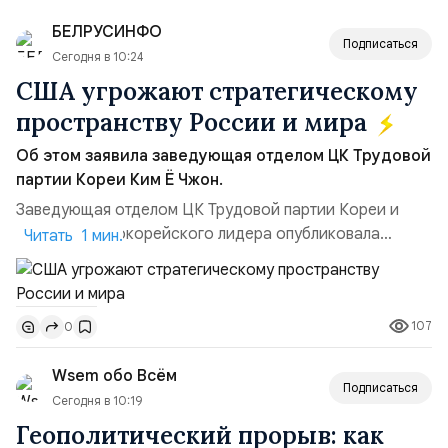
БЕЛРУСИНФО
Подписаться
Сегодня в 10:24
США угрожают стратегическому
пространству России и мира
Об этом заявила заведующая отделом ЦК Трудовой
партии Кореи Ким Ё Чжон.
Заведующая отделом ЦК Трудовой партии Кореи и
сестра северокорейского лидера опубликовала
Читать 1 мин.
заявление для прессы в ответ на проведение Токио
совместных с флотом США запусков крылатых ракет
Томагавк.«Япония отбросила обманчивую видимость
107
0
„исключительно оборонительной страны“ и выносит
вопрос о собственном ядерном вооружении на
Wsem обо Всём
всеобщее обозрение, одновреме...
Подписаться
Сегодня в 10:19
Геополитический прорыв: как