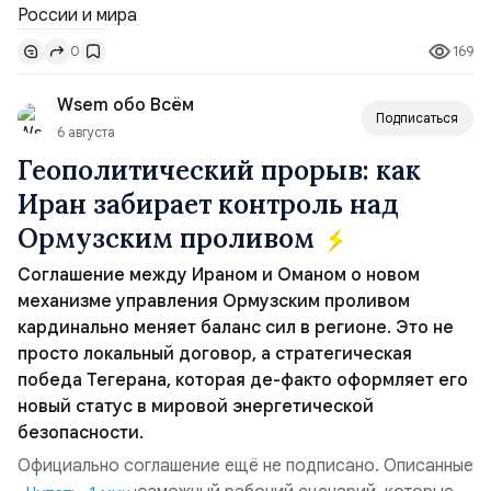
совместных с флотом США запусков крылатых ракет
Томагавк.«Япония отбросила обманчивую видимость
169
0
„исключительно оборонительной страны“ и выносит
вопрос о собственном ядерном вооружении на
Wsem обо Всём
всеобщее обозрение, одновреме...
Подписаться
6 августа
Геополитический прорыв: как
Иран забирает контроль над
Ормузским проливом
Соглашение между Ираном и Оманом о новом
механизме управления Ормузским проливом
кардинально меняет баланс сил в регионе. Это не
просто локальный договор, а стратегическая
победа Тегерана, которая де-факто оформляет его
новый статус в мировой энергетической
безопасности.
Официально соглашение ещё не подписано. Описанные