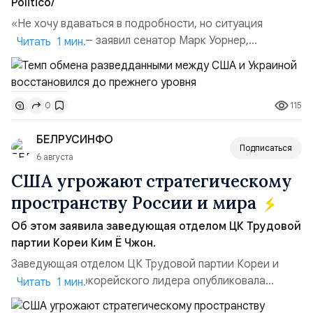
Politico/
«Не хочу вдаваться в подробности, но ситуация
улучшилась», — заявил сенатор Марк Уорнер,
Читать 1 мин.
высокопоставленный член комитета по разведке,
добавив, что использование Украиной беспилотников и
ракет большой дальности позволило ей наносить
115
0
удары вглубь российской территории и укрепило её
позиции.Сотрудничество со стороны США стало
БЕЛРУСИНФО
ключом к позитивному пов...
Подписаться
6 августа
США угрожают стратегическому
пространству России и мира
Об этом заявила заведующая отделом ЦК Трудовой
партии Кореи Ким Ё Чжон.
Заведующая отделом ЦК Трудовой партии Кореи и
сестра северокорейского лидера опубликовала
Читать 1 мин.
заявление для прессы в ответ на проведение Токио