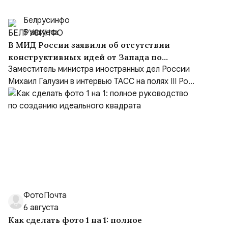
Белрусинфо
5 августа
В МИД России заявили об отсутствии
конструктивных идей от Запада по
Украине и переходе на язык ультиматумов
Заместитель министра иностранных дел России
Михаил Галузин в интервью ТАСС на полях III Ро...
ФотоПочта
6 августа
Как сделать фото 1 на 1: полное