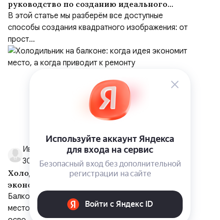
руководство по созданию идеального
квадрата
В этой статье мы разберём все доступные
способы создания квадратного изображения: от
прост...
Иван Умнов
30 июля
Холодильник на балконе: когда идея
экономит место, а когда приводит к
ремонту
Балкон часто кажется идеальным запасным
местом для холодильника: розетка рядом, кухня