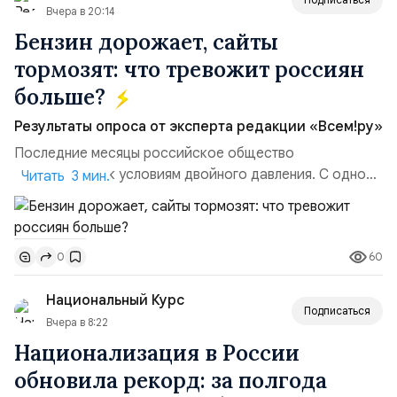
Вчера в 20:14
Бензин дорожает, сайты
тормозят: что тревожит россиян
больше?
Результаты опроса от эксперта редакции «Всем!ру»
Последние месяцы российское общество
адаптируется к условиям двойного давления. С одной
Читать 3 мин.
стороны, происходит рост цен на товары первой
необходимости, инфляция и локальные сбои в
поставках бензина. А с другой – технологическая
60
0
турбулентность: перебои в работе интернета,
блокировки сайтов, необходимость осваивать VPN и
Национальный Курс
российские платформы.Что из этого бье...
Подписаться
Вчера в 8:22
Национализация в России
обновила рекорд: за полгода