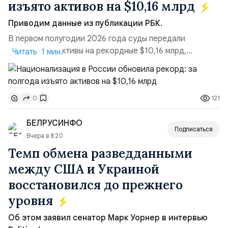
изъято активов на $10,16 млрд
Приводим данные из публикации РБК.
В первом полугодии 2026 года суды передали
государству активы на рекордные $10,16 млрд,
Читать 1 мин.
подсчитали аналитики AK&M. Это в 2,5 раза больше,
чем за аналогичный период 2025 года ($3,95 млрд).
Всего зафиксировано 15 национализационных
121
0
транзакций, которые обеспечили 42,2% денежного
объёма всего российского рынка слияний и
БЕЛРУСИНФО
поглощений. Крупнейшей ...
Подписаться
Вчера в 8:20
Темп обмена разведданными
между США и Украиной
восстановился до прежнего
уровня
Об этом заявил сенатор Марк Уорнер в интервью