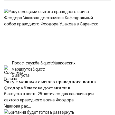
Пресс-служба &quot;Ушаковских
маршрутов&quot;
5 августа
Раку с мощами святого праведного воина
Феодора Ушакова доставили в
Кафедральный собор праведного Феодора
5 августа в честь 25-летия со дня канонизации
Ушакова в Саранске
святого праведного воина Феодора
Ушакова рак...