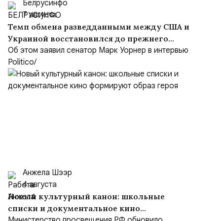
Белрусинфо
7 августа
Темп обмена разведданными между США и
Украиной восстановился до прежнего
уровня
Об этом заявил сенатор Марк Уорнер в интервью
Politico/
Анжела Шээр
4 августа
Новый культурный канон: школьные
списки и документальное кино
формируют образ героя
Министерство просвещения РФ обновило