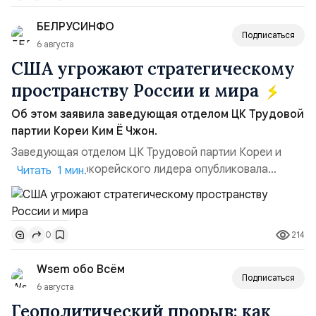
позиции.Сотрудничество со стороны США стало
БЕЛРУСИНФО
ключом к позитивному пов...
Подписаться
6 августа
США угрожают стратегическому
пространству России и мира
Об этом заявила заведующая отделом ЦК Трудовой
партии Кореи Ким Ё Чжон.
Заведующая отделом ЦК Трудовой партии Кореи и
сестра северокорейского лидера опубликовала
Читать 1 мин.
заявление для прессы в ответ на проведение Токио
совместных с флотом США запусков крылатых ракет
Томагавк.«Япония отбросила обманчивую видимость
214
0
„исключительно оборонительной страны“ и выносит
вопрос о собственном ядерном вооружении на
Wsem обо Всём
всеобщее обозрение, одновреме...
Подписаться
6 августа
Геополитический прорыв: как