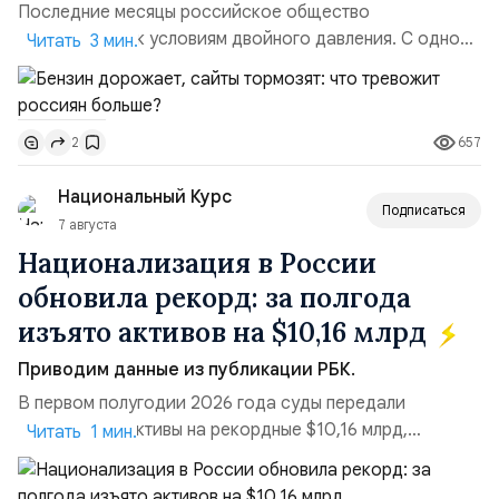
Последние месяцы российское общество
адаптируется к условиям двойного давления. С одной
Читать 3 мин.
стороны, происходит рост цен на товары первой
необходимости, инфляция и локальные сбои в
поставках бензина. А с другой – технологическая
657
2
турбулентность: перебои в работе интернета,
блокировки сайтов, необходимость осваивать VPN и
Национальный Курс
российские платформы.Что из этого бье...
Подписаться
7 августа
Национализация в России
обновила рекорд: за полгода
изъято активов на $10,16 млрд
Приводим данные из публикации РБК.
В первом полугодии 2026 года суды передали
государству активы на рекордные $10,16 млрд,
Читать 1 мин.
подсчитали аналитики AK&M. Это в 2,5 раза больше,
чем за аналогичный период 2025 года ($3,95 млрд).