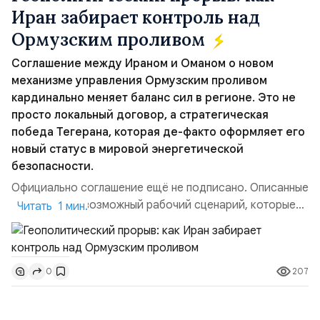
Иран забирает контроль над
Ормузским проливом
Соглашение между Ираном и Оманом о новом
механизме управления Ормузским проливом
кардинально меняет баланс сил в регионе. Это не
просто локальный договор, а стратегическая
победа Тегерана, которая де-факто оформляет его
новый статус в мировой энергетической
безопасности.
Официально соглашение ещё не подписано. Описанные
пункты — это возможный рабочий сценарий, которые
Читать 1 мин.
скорее всего будут реализованы.Разбираем ключевые
тезисы и последствия этого соглашения:. 1. Новые
доли контроля (75 на 25). Было: Ранее Иран и Оман
207
0
контролировали пролив на паритетных началах —
50/50. Стало: Новое соглашение закрепляет за
Ираном...