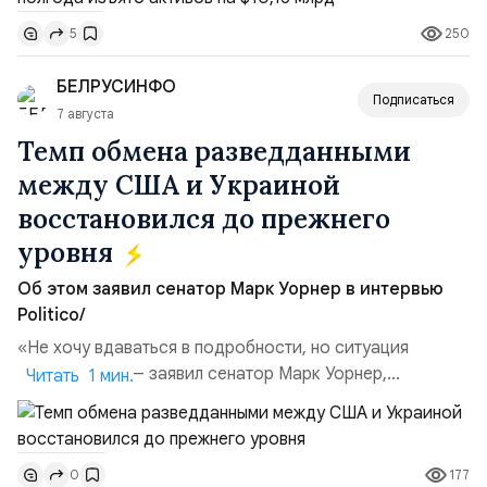
Всего зафиксировано 15 национализационных
250
5
транзакций, которые обеспечили 42,2% денежного
объёма всего российского рынка слияний и
БЕЛРУСИНФО
поглощений. Крупнейшей ...
Подписаться
7 августа
Темп обмена разведданными
между США и Украиной
восстановился до прежнего
уровня
Об этом заявил сенатор Марк Уорнер в интервью
Politico/
«Не хочу вдаваться в подробности, но ситуация
улучшилась», — заявил сенатор Марк Уорнер,
Читать 1 мин.
высокопоставленный член комитета по разведке,
добавив, что использование Украиной беспилотников и
ракет большой дальности позволило ей наносить
177
0
удары вглубь российской территории и укрепило её