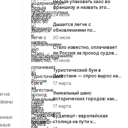
Нельзя упаковать хаос во
франшизу и назвать это
масштабированием
24 июля
Дышится легче с
обновлениями по
нацпроектам
20 июля
Стало известно, оплачивает
ли Россия за проход судов
через Ормузский пролив
10 июля
Туристический бум в
Дагестане — спрос вырос на
60% за пять лет
17 марта
Уникальный шанс
и на
исторических городов: как
ованы
превратить туристический
17 марта
поток в р...
Будапешт- европейская
анных
столица на пути к
нные
устойчивому городскому