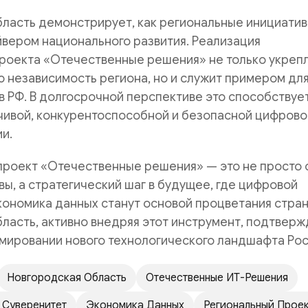
бласть демонстрирует, как региональные инициати
йвером национального развития. Реализация
проекта «Отечественные решения» не только укреп
 независимость региона, но и служит примером дл
в РФ. В долгосрочной перспективе это способствуе
чивой, конкурентоспособной и безопасной цифрово
и.
проект «Отечественные решения» — это не просто 
вы, а стратегический шаг в будущее, где цифровой
кономика данных станут основой процветания стран
ласть, активно внедряя этот инструмент, подтвер
мировании нового технологического ландшафта Рос
Новгородская Область
Отечественные ИТ-Решения
 Суверенитет
Экономика Данных
Региональный Прое