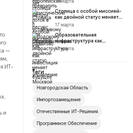
17 марта
развитию
Столица с особой миссией-
как двойной статус меняет
управление Москвой
17 марта
то
Образовательная
инфраструктура как
ого
инвестиция в будущее
17 марта
са —
ям,
я ИТ-
Теги
Новгородская Область
х.
Импортозамещение
Отечественные ИТ-Решения
ь и
Программное Обеспечение