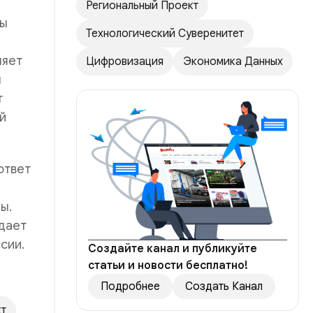
Региональный Проект
вы
Технологический Суверенитет
ляет
Цифровизация
Экономика Данных
я
т
й
ответ
ы.
ждает
сии.
Создайте канал и публикуйте
статьи и новости бесплатно!
Подробнее
Создать Канал
кт