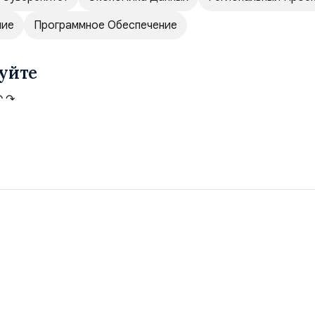
ние
Программное Обеспечение
уйте
↶
↷