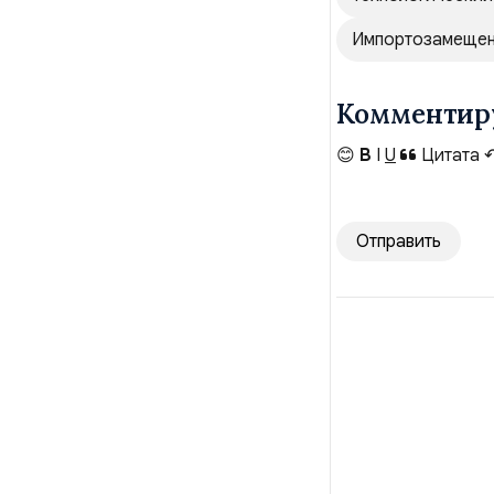
Импортозамеще
Комментир
😊
B
I
U
Цитата
Отправить