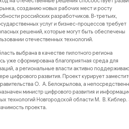
еход на отечественные решения способствует разв
рынка, созданию новых рабочих мест и росту
бности российских разработчиков. В-третьих,
осударственных услуг и бизнес-процессов требует
опасных решений, которые могут быть обеспечены
льзовании отечественных технологий.
ласть выбрана в качестве пилотного региона
есь уже сформирована благоприятная среда для
ваций, а региональные власти активно поддержива
ере цифрового развития. Проект курирует заместит
равительства О. А. Белокрылова, а непосредствен
назначен министр цифрового развития и информаци
х технологий Новгородской области М. В. Киблер.
ачимость проекта.