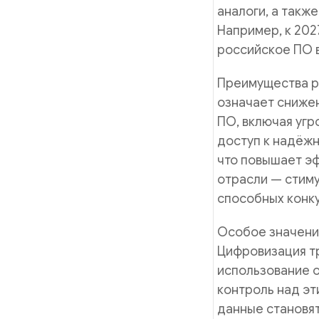
аналоги, а такж
Например, к 202
российское ПО в
Преимущества ре
означает снижен
ПО, включая угр
доступ к надёж
что повышает эф
отрасли — стиму
способных конк
Особое значени
Цифровизация т
использование 
контроль над эт
данные становят