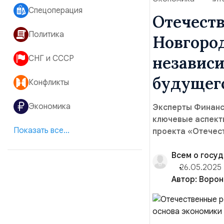
Спецоперация
Отечест
Политика
Новгород
независи
СНГ и СССР
будущег
Конфликты
Экономика
Эксперты Финанс
ключевые аспект
Показать все...
проекта «Отечес
Всем о госу
26.05.2025
Автор:
Ворон