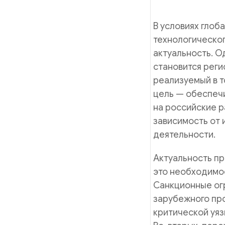
В условиях глоб
технологическо
актуальность. О
становится рег
реализуемый в т
цель — обеспеч
на российские р
зависимость от 
деятельности.
Актуальность пр
это необходимо
Санкционные огр
зарубежного пр
критической уяз