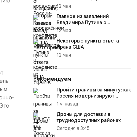
итию
12 мая
Главное из заявлений
Владимира Путина о
конфликте на Украине
12 мая
Некоторые пункты ответа
Ирана США
12 мая
ют
Рекомендуем
ель
ным
Пройти границы за минуту: как
Россия модернизируют
онно-
пункты пропуска
1 ч. назад
 Это
Дроны для доставки в
труднодоступных районах
Сегодня в 3:45