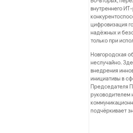
Во-вторых, пер
внутреннего ИТ-
конкурентоспосо
цифровизация г
надёжных и без
только при испо
Новгородская об
неслучайно. Зд
внедрения инно
инициативы в сф
Председателя П
руководителем 
коммуникационны
подчёркивает зн