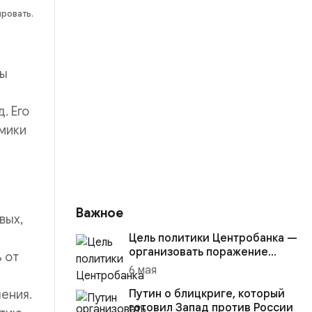
ировать.
вы
. Его
мики
Важное
вых,
Цель политики Центробанка —
организовать поражение
 от
России в вооружённом
6 мая
конфликте с США
ения.
Путин о блицкриге, который
готовил Запад против России