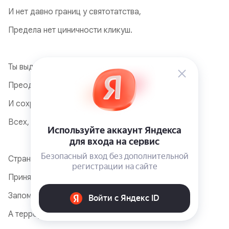
И нет давно границ у святотатства,
Предела нет циничности кликуш.
Ты выдержишь, Россия, знаю точно!
Преодолеешь бед девятый вал.
И сохранишь в истории построчно
Всех, кто за это жизни отдавал.
Страна скорбит, но будет непреклонна,
Приняв удар предательский иуд...
Запомнит всех героев поимённо,
А террористам — справедливый суд!