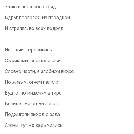
Злых налётчиков отряд
Вдруг ворвался, из парадной
И стрелял, во всех подряд
Негодяи, торопились
С криками, они носились
Словно черти, в злобном вихре
По живым, огнём палили
Будто, по мишеням в тире
Вспышками огней запала
Поджигали выход с зала
Стены, тут же задымились