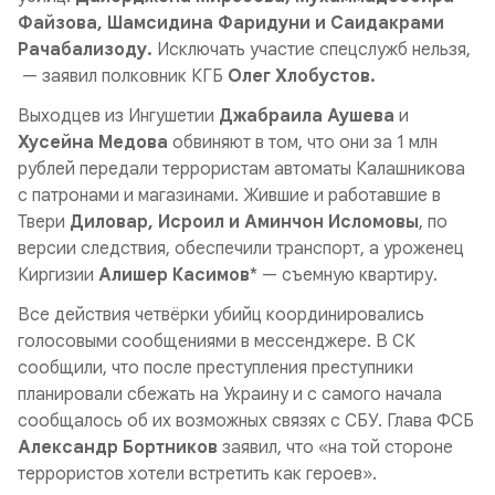
Файзова, Шамсидина Фаридуни и Саидакрами
Рачабализоду.
Исключать участие спецслужб нельзя,
— заявил полковник КГБ
Олег Хлобустов.
Выходцев из Ингушетии
Джабраила Аушева
и
Хусейна Медова
обвиняют в том, что они за 1 млн
рублей передали террористам автоматы Калашникова
с патронами и магазинами. Жившие и работавшие в
Твери
Диловар, Исроил и Аминчон Исломовы
, по
версии следствия, обеспечили транспорт, а уроженец
Киргизии
Алишер Касимов
* — съемную квартиру.
Все действия четвёрки убийц координировались
голосовыми сообщениями в мессенджере. В СК
сообщили, что после преступления преступники
планировали сбежать на Украину и с самого начала
сообщалось об их возможных связях с СБУ. Глава ФСБ
Александр Бортников
заявил, что «на той стороне
террористов хотели встретить как героев».