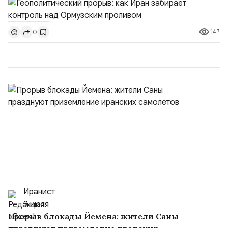
тезисы и последствия этого соглашения:. 1. Новые
доли контроля (75 на 25). Было: Ранее Иран и Оман
147
0
контролировали пролив на паритетных началах —
50/50. Стало: Новое соглашение закрепляет за
Ираном...
Иранист
9 июля
Прорыв блокады Йемена: жители Саны