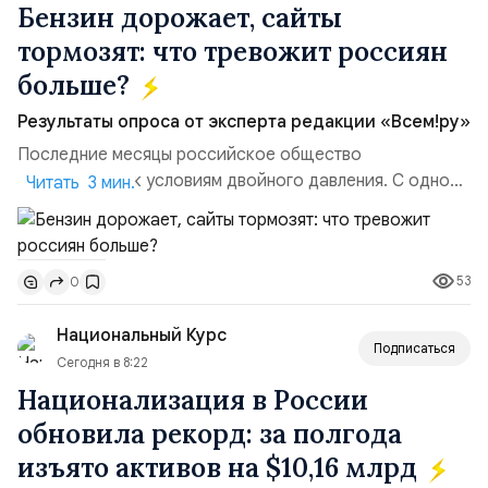
Бензин дорожает, сайты
тормозят: что тревожит россиян
больше?
Результаты опроса от эксперта редакции «Всем!ру»
Последние месяцы российское общество
адаптируется к условиям двойного давления. С одной
Читать 3 мин.
стороны, происходит рост цен на товары первой
необходимости, инфляция и локальные сбои в
поставках бензина. А с другой – технологическая
53
0
турбулентность: перебои в работе интернета,
блокировки сайтов, необходимость осваивать VPN и
Национальный Курс
российские платформы.Что из этого бье...
Подписаться
Сегодня в 8:22
Национализация в России
обновила рекорд: за полгода
изъято активов на $10,16 млрд