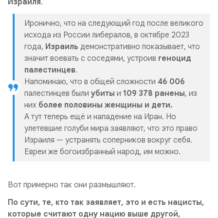
Израиля
.
Иронично, что на следующий год после великого
исхода из России либералов, в октябре 2023
года,
Израиль
демонстративно показывает, что
значит воевать с соседями, устроив
геноцид
палестинцев
.
Напоминаю, что в общей сложности
46 006
палестинцев были
убиты
и
109 378 ранены
, из
них
более половины женщины и дети.
А тут теперь ещё и нападение на Иран. Но
улетевшие голуби мира заявляют, что это право
Израиля — устранять соперников вокруг себя.
Евреи же богоизбранный народ, им можно.
Вот примерно так они размышляют.
По сути, те, кто так заявляет, это и есть нацисты,
которые считают одну нацию выше другой,