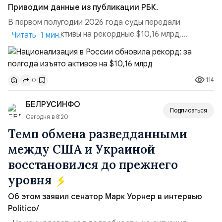
Приводим данные из публикации РБК.
В первом полугодии 2026 года суды передали
государству активы на рекордные $10,16 млрд,
Читать 1 мин.
подсчитали аналитики AK&M. Это в 2,5 раза больше,
чем за аналогичный период 2025 года ($3,95 млрд).
Всего зафиксировано 15 национализационных
114
0
транзакций, которые обеспечили 42,2% денежного
объёма всего российского рынка слияний и
БЕЛРУСИНФО
поглощений. Крупнейшей ...
Подписаться
Сегодня в 8:20
Темп обмена разведданными
между США и Украиной
восстановился до прежнего
уровня
Об этом заявил сенатор Марк Уорнер в интервью
Politico/