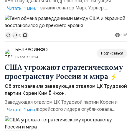
«Не хочу вдаваться в подробности, но ситуация
улучшилась», — заявил сенатор Марк Уорнер,
Читать 1 мин.
высокопоставленный член комитета по разведке,
добавив, что использование Украиной беспилотников и
ракет большой дальности позволило ей наносить
106
0
удары вглубь российской территории и укрепило её
позиции.Сотрудничество со стороны США стало
БЕЛРУСИНФО
ключом к позитивному пов...
Подписаться
Вчера в 10:24
США угрожают стратегическому
пространству России и мира
Об этом заявила заведующая отделом ЦК Трудовой
партии Кореи Ким Ё Чжон.
Заведующая отделом ЦК Трудовой партии Кореи и
сестра северокорейского лидера опубликовала
Читать 1 мин.
заявление для прессы в ответ на проведение Токио
совместных с флотом США запусков крылатых ракет
Томагавк.«Япония отбросила обманчивую видимость