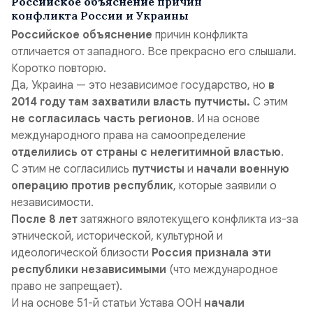
Российское объяснение
причин
конфликта России и Украины
Российское объяснение
причин конфликта
отличается от западного. Все прекрасно его слышали.
Коротко повторю.
Да, Украина — это независимое государство, но
в
2014 году там захватили власть путчисты.
С этим
не согласилась часть регионов
. И на основе
международного права на самоопределение
отделились от страны с нелегитимной властью
.
С этим не согласились
путчисты
и
начали военную
операцию против республик
, которые заявили о
независимости.
После 8 лет
затяжного вялотекущего конфликта из-за
этнической, исторической, культурной и
идеологической близости
Россия признала эти
республики независимыми
(
что международное
право не запрещает
).
И на основе 51-й статьи Устава ООН
начали