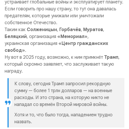
устраивает глобальные войны и эксплуатирует планету
.
Если говорить про нашу страну, то тут она давалась
предателям, которые унижали или уничтожали
собственное Отечество
.
Таким как
Солженицын
,
Горбачёв
,
Муратов
,
Беляцкий
, организация
«Мемориал»
,
украинская организация
«Центр гражданских
свобод»
.
Ну вот в 2025 году, возможно, к ним примкнёт
Трамп
,
который скромно заявляет, что заслуживает такую
награду.
К слову, сегодня Трамп запросил рекордную
сумму — более 1 трлн долларов — на военные
расходы. И это страна, на которую никто не
нападал со времён Второй мировой войны.
Хотя и то, что было тогда, нападением трудно
назвать.