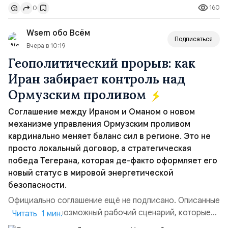
160
0
„исключительно оборонительной страны“ и выносит
вопрос о собственном ядерном вооружении на
Wsem обо Всём
всеобщее обозрение, одновреме...
Подписаться
Вчера в 10:19
Геополитический прорыв: как
Иран забирает контроль над
Ормузским проливом
Соглашение между Ираном и Оманом о новом
механизме управления Ормузским проливом
кардинально меняет баланс сил в регионе. Это не
просто локальный договор, а стратегическая
победа Тегерана, которая де-факто оформляет его
новый статус в мировой энергетической
безопасности.
Официально соглашение ещё не подписано. Описанные
пункты — это возможный рабочий сценарий, которые
Читать 1 мин.
скорее всего будут реализованы.Разбираем ключевые