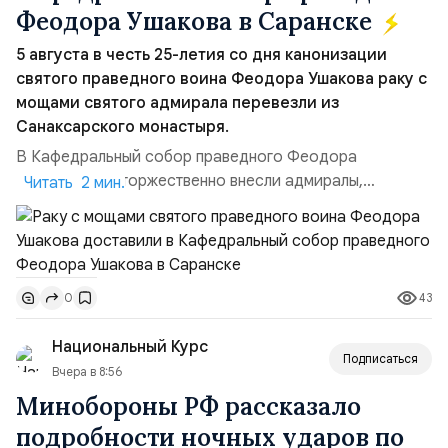
Феодора Ушакова в Саранске
5 августа в честь 25-летия со дня канонизации
святого праведного воина Феодора Ушакова раку с
мощами святого адмирала перевезли из
Санаксарского монастыря.
В Кафедральный собор праведного Феодора
Ушакова раку торжественно внесли адмиралы,
Читать 2 мин.
участвовавшие в канонизации святого праведного
воина Феодора Ушакова 25 лет назад:Адмирал
Владимир Прокофьевич Валуев, командующий
Балтийским флотом ВМФ России (2001–2006
43
0
гг.);Адмирал Владимир Петрович Комоедов,
командующий Черноморским флотом ВМФ России
Национальный Курс
(1998–2002 г...
Подписаться
Вчера в 8:56
Минобороны РФ рассказало
подробности ночных ударов по