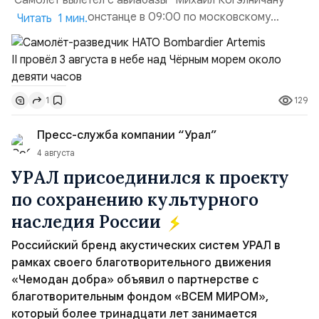
Самолёт вылетел с авиабазы "Михаил Когэлничану"
в румынской Констанце в 09:00 по московскому
Читать 1 мин.
времени и направился по прямой к турецко-грузинской
границе. На базу самолёт вернулся после 18 часов,
совершив три облёта примерно по одной
траектории.Не исключено, что Artemis II участвовал в
129
1
наведени...
Пресс-служба компании “Урал”
4 августа
УРАЛ присоединился к проекту
по сохранению культурного
наследия России
Российский бренд акустических систем УРАЛ в
рамках своего благотворительного движения
«Чемодан добра» объявил о партнерстве с
благотворительным фондом «ВСЕМ МИРОМ»,
который более тринадцати лет занимается