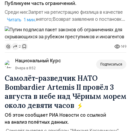
Публикуем часть ограничений.
Среди них:Запрет на регистрацию физлица в качестве
ИП или самозанятого;Возврат заявления о постановке
Читать 1 мин.
недвижимости на кадастровый учет;Ограничение
водительских прав;Запрет регистрации транспортных
средств и на заключение сделок по
149
2
доверенности;Отказ в заключении кредитного
договора, предоставлении государственных и
Национальный Курс
муниципальных услуг онл...
Подписаться
Вчера в 8:52
Самолёт-разведчик НАТО
Bombardier Artemis II провёл 3
августа в небе над Чёрным морем
около девяти часов
Об этом сообщает РИА Новости со ссылкой
на анализ полётных данных.