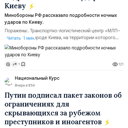
Киеву
Минобороны РФ рассказало подробности ночных
ударов по Киеву.
Поражены:. Транспортно-логистический центр «МЛП–
Чайка» в пригороде Киева, на территории которого
Читать 1 мин.
осуществлялось хранение, сборка а также запуск с
прилегающего полевого аэродром «Чайка»
дальнобойных БПЛА ВСУ; Складские помещения
121
1
«Транс-Логистик» в Оболонском районе г. Киев,
использовавшиеся для хранения военного
Национальный Курс
имущества ВСУ; Сортировочны...
Вчера в 8:54
Путин подписал пакет законов об
ограничениях для
скрывающихся за рубежом
преступников и иноагентов