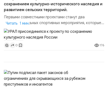
сохранением культурно-исторического наследия и
развитием сельских территорий.
Первыми совместными проектами станут два
благотворительных спортивных мероприятия, которые
Читать 1 мин.
пройдут в августе в Ивановской области и объединят
жителей региона, волонтеров и участников со всей
страны. Для УРАЛ это продолжение философии
176
0
бренда, основанной на развитии российского
производства и продвижении русского звука.
Компания убеждена, что уважение к с...