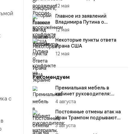
и
12 мая
тьмой
Главное из заявлений
Владимира Путина о
конфликте на Украине
12 мая
х
Некоторые пункты ответа
Ирана США
12 мая
Рекомендуем
Премиальная мебель в
кабинет руководителя:
ика с
материалы, комплектация и
4 августа
советы
Постоянные отмены атак на
Иран Трампом подрывают
 в
боеготовность Израиля
3 августа
о