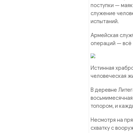
поступки — маяк
служение челове
испытаний.
Армейская служб
операций — всё 
Истинная храбро
человеческая жи
В деревне Литег
восьмимесячная 
топором, и кажд
Несмотря на пря
схватку с воору