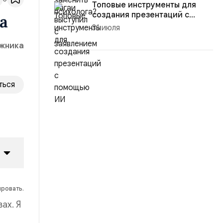
Топовые инструменты для
создания презентаций с
а
помощью ...
31 июля
ожника
ться
ировать.
ах. Я