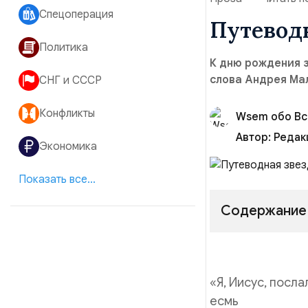
Спецоперация
Путевод
Политика
К дню рождения з
слова Андрея Ма
СНГ и СССР
Конфликты
Wsem обо В
Автор:
Редак
Экономика
Показать все...
Содержание
«Я, Иисус, посла
есмь