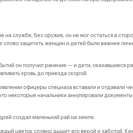
е на службе, без оружия, он не мог остаться в сторо
е слово защитить женщин и детей были важнее лич
обытий он получил ранение — и дети, оказавшиеся р
вливать кровь до приезда скорой.
оявлении офицеры спецназа вставали и отдавали че
 что некоторые начальники аннулировали документы 
дрей создал маленький рай на земле.
аждый цветок словно дышит его верой и заботой. К