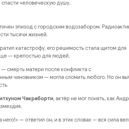
 спасти человеческую душу.
тичен эпизод с городским водозабором. Радиоакти
ести тысячи жизней.
ратил катастрофу, его решимость стала щитом для
дце — крепостью для людей.
 — смерть матери после конфликта с
нным чиновником — могла сломить любого. Но он в
сть.
итхуном Чакраборти
, актёр не мог понять, как Анд
змездия.
а него!» — ответил он, и в этих словах — вся сила ве