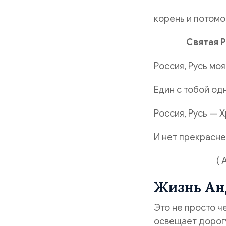
корень и потомок
Святая Р
Россия, Русь моя
Един с тобой од
Россия, Русь — Х
И нет прекрасне
( Андрей
Жизнь
Ан
Это не просто ч
освещает дорогу