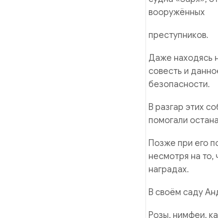
вооружённых
преступников.
Даже находясь н
совесть и данно
безопасности.
В разгар этих с
помогали остана
Позже при его п
несмотря на то,
наградах.
В своём саду Ан
Розы, нимфеи, к