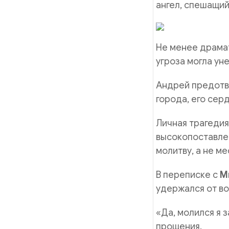
ангел, спешащий
Не менее драма
угроза могла ун
Андрей предотв
города, его сер
Личная трагедия
высокопоставле
молитву, а не ме
В переписке с
М
удержался от во
«Да, молился я з
прощения.