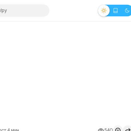
ост 4 мин.
540