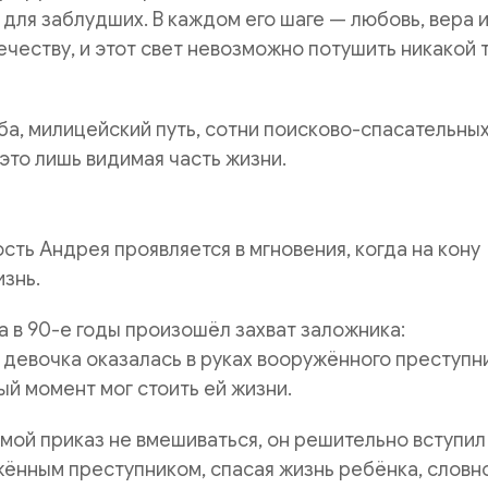
 для заблудших. В каждом его шаге — любовь, вера 
честву, и этот свет невозможно потушить никакой 
а, милицейский путь, сотни поисково-спасательны
это лишь видимая часть жизни.
сть Андрея проявляется в мгновения, когда на кону
знь.
а в 90-е годы произошёл захват заложника:
девочка оказалась в руках вооружённого преступн
ый момент мог стоить ей жизни.
мой приказ не вмешиваться, он решительно вступил
жённым преступником, спасая жизнь ребёнка, словн