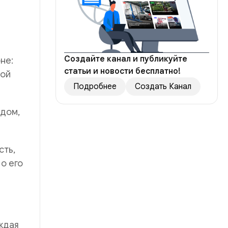
Создайте канал и публикуйте
не:
статьи и новости бесплатно!
ной
Подробнее
Создать Канал
ядом,
сть,
о его
аждая