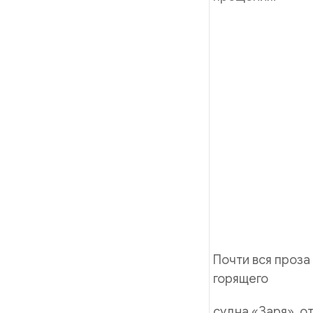
Почти вся проза
горящего
судна «Заря», о