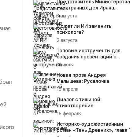
Представитель Министерства
иностранных дел Ирана
Исмаил Багаи выступил с зая...
3 августа
Может ли ИИ заменить
вная
психолога?
2 августа
Топовые инструменты для
создания презентаций с
помощью ИИ
31 июля
Новая проза Андрея
Малышева: Русалочка
ыбрал
15 апреля
Диалог с тишиной:
рей
стихотворение
16 февраля
Историко-художественный
ликого
роман «Тень Древних», глава 1