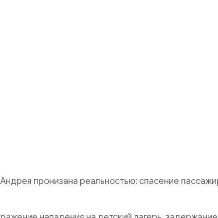
 Андрея пронизана реальностью: спасение пассажи
тражение нападения на детский лагерь, задержание