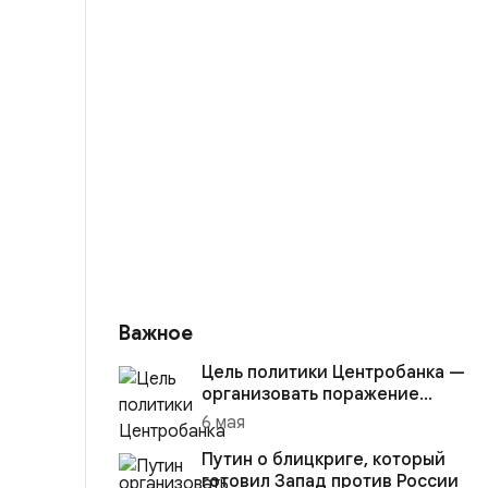
Важное
Цель политики Центробанка —
организовать поражение
России в вооружённом
6 мая
конфликте с США
Путин о блицкриге, который
готовил Запад против России