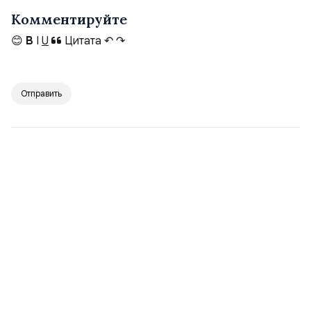
Комментируйте
😊
B
I
U
Цитата
↶
↷
Отправить