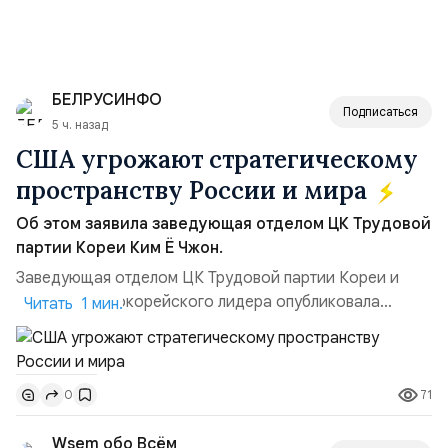
БЕЛРУСИНФО
Подписаться
5 ч. назад
США угрожают стратегическому
пространству России и мира
Об этом заявила заведующая отделом ЦК Трудовой
партии Кореи Ким Ё Чжон.
Заведующая отделом ЦК Трудовой партии Кореи и
сестра северокорейского лидера опубликовала
Читать 1 мин.
заявление для прессы в ответ на проведение Токио
совместных с флотом США запусков крылатых ракет
Томагавк.«Япония отбросила обманчивую видимость
71
0
„исключительно оборонительной страны“ и выносит
вопрос о собственном ядерном вооружении на
Wsem обо Всём
всеобщее обозрение, одновреме...