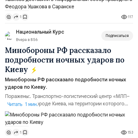
Владимир Прокофьевич Валуев, командующий
Балтийским флотом ВМФ России (2001–2006
117
1
гг.);Адмирал Владимир Петрович Комоедов,
командующий Черноморским флотом ВМФ России
Национальный Курс
(1998–2002 г...
Подписаться
Вчера в 8:56
Минобороны РФ рассказало
подробности ночных ударов по
Киеву
Минобороны РФ рассказало подробности ночных
ударов по Киеву.
Поражены:. Транспортно-логистический центр «МЛП–
Чайка» в пригороде Киева, на территории которого
Читать 1 мин.
осуществлялось хранение, сборка а также запуск с
прилегающего полевого аэродром «Чайка»
дальнобойных БПЛА ВСУ; Складские помещения
153
1
«Транс-Логистик» в Оболонском районе г. Киев,