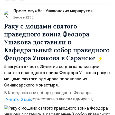
50/50. Стало: Новое соглашение закрепляет за
Пресс-служба "Ушаковских маршрутов"
Ираном...
Вчера в 22:28
Раку с мощами святого
праведного воина Феодора
Ушакова доставили в
Кафедральный собор праведного
Феодора Ушакова в Саранске
5 августа в честь 25-летия со дня канонизации
святого праведного воина Феодора Ушакова раку с
мощами святого адмирала перевезли из
Санаксарского монастыря.
В Кафедральный собор праведного Феодора
Ушакова раку торжественно внесли адмиралы,
Читать 2 мин.
участвовавшие в канонизации святого праведного
воина Феодора Ушакова 25 лет назад:Адмирал