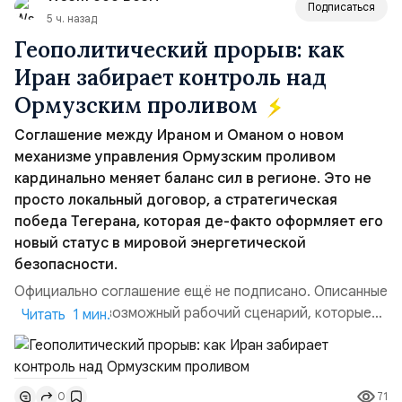
Подписаться
5 ч. назад
Геополитический прорыв: как
Иран забирает контроль над
Ормузским проливом
Соглашение между Ираном и Оманом о новом
механизме управления Ормузским проливом
кардинально меняет баланс сил в регионе. Это не
просто локальный договор, а стратегическая
победа Тегерана, которая де-факто оформляет его
новый статус в мировой энергетической
безопасности.
Официально соглашение ещё не подписано. Описанные
пункты — это возможный рабочий сценарий, которые
Читать 1 мин.
скорее всего будут реализованы.Разбираем ключевые
тезисы и последствия этого соглашения:. 1. Новые
доли контроля (75 на 25). Было: Ранее Иран и Оман
71
0
контролировали пролив на паритетных началах —