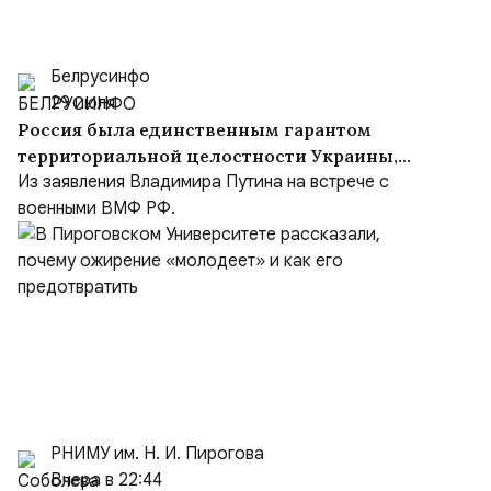
Белрусинфо
29 июля
Россия была единственным гарантом
территориальной целостности Украины,
но Киев объявил Москву врагом
Из заявления Владимира Путина на встрече с
военными ВМФ РФ.
РНИМУ им. Н. И. Пирогова
Вчера в 22:44