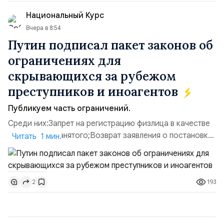
использовавшиеся для хранения военного
Национальный Курс
имущества ВСУ; Сортировочны...
Вчера в 8:54
Путин подписал пакет законов об
ограничениях для
скрывающихся за рубежом
преступников и иноагентов
Публикуем часть ограничений.
Среди них:Запрет на регистрацию физлица в качестве
ИП или самозанятого;Возврат заявления о постановке
Читать 1 мин.
недвижимости на кадастровый учет;Ограничение
водительских прав;Запрет регистрации транспортных
средств и на заключение сделок по
193
2
доверенности;Отказ в заключении кредитного
договора, предоставлении государственных и
муниципальных услуг онл...