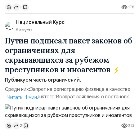
дальнобойных БПЛА ВСУ; Складские помещения
176
1
«Транс-Логистик» в Оболонском районе г. Киев,
использовавшиеся для хранения военного
Национальный Курс
имущества ВСУ; Сортировочны...
5 августа
Путин подписал пакет законов об
ограничениях для
скрывающихся за рубежом
преступников и иноагентов
Публикуем часть ограничений.
Среди них:Запрет на регистрацию физлица в качестве
ИП или самозанятого;Возврат заявления о постановке
Читать 1 мин.
недвижимости на кадастровый учет;Ограничение
водительских прав;Запрет регистрации транспортных
средств и на заключение сделок по
233
2
доверенности;Отказ в заключении кредитного
договора, предоставлении государственных и