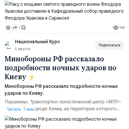
участвовавшие в канонизации святого праведного
воина Феодора Ушакова 25 лет назад:Адмирал
Владимир Прокофьевич Валуев, командующий
Балтийским флотом ВМФ России (2001–2006
148
1
гг.);Адмирал Владимир Петрович Комоедов,
командующий Черноморским флотом ВМФ России
Национальный Курс
(1998–2002 г...
Подписаться
5 августа
Минобороны РФ рассказало
подробности ночных ударов по
Киеву
Минобороны РФ рассказало подробности ночных
ударов по Киеву.
Поражены:. Транспортно-логистический центр «МЛП–
Чайка» в пригороде Киева, на территории которого
Читать 1 мин.
осуществлялось хранение, сборка а также запуск с
прилегающего полевого аэродром «Чайка»