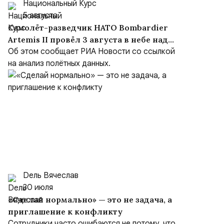
Национальный Курс
5 августа
Самолёт-разведчик НАТО Bombardier
Artemis II провёл 3 августа в небе над
Чёрным морем около девяти часов
Об этом сообщает РИА Новости со ссылкой
на анализ полётных данных.
Dель Вячеслав
30 июля
«Сделай нормально» — это не задача, а
приглашение к конфликту
Сотрудники часто ошибаются не потому, что