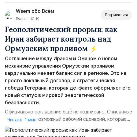
вопрос о собственном ядерном вооружении на
Wsem обо Всём
всеобщее обозрение, одновреме...
Подписаться
Вчера в 10:19
Геополитический прорыв: как
Иран забирает контроль над
Ормузским проливом
Соглашение между Ираном и Оманом о новом
механизме управления Ормузским проливом
кардинально меняет баланс сил в регионе. Это не
просто локальный договор, а стратегическая
победа Тегерана, которая де-факто оформляет его
новый статус в мировой энергетической
безопасности.
Официально соглашение ещё не подписано. Описанные
пункты — это возможный рабочий сценарий, которые
Читать 1 мин.
скорее всего будут реализованы.Разбираем ключевые
тезисы и последствия этого соглашения:. 1. Новые