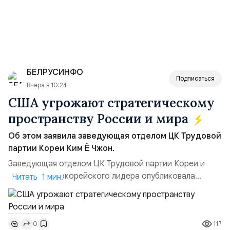
БЕЛРУСИНФО
Подписаться
Вчера в 10:24
США угрожают стратегическому
пространству России и мира
Об этом заявила заведующая отделом ЦК Трудовой
партии Кореи Ким Ё Чжон.
Заведующая отделом ЦК Трудовой партии Кореи и
сестра северокорейского лидера опубликовала
Читать 1 мин.
заявление для прессы в ответ на проведение Токио
совместных с флотом США запусков крылатых ракет
Томагавк.«Япония отбросила обманчивую видимость
117
0
„исключительно оборонительной страны“ и выносит