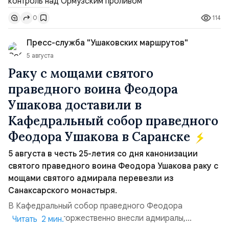
доли контроля (75 на 25). Было: Ранее Иран и Оман
114
0
контролировали пролив на паритетных началах —
50/50. Стало: Новое соглашение закрепляет за
Пресс-служба "Ушаковских маршрутов"
Ираном...
5 августа
Раку с мощами святого
праведного воина Феодора
Ушакова доставили в
Кафедральный собор праведного
Феодора Ушакова в Саранске
5 августа в честь 25-летия со дня канонизации
святого праведного воина Феодора Ушакова раку с
мощами святого адмирала перевезли из
Санаксарского монастыря.
В Кафедральный собор праведного Феодора
Ушакова раку торжественно внесли адмиралы,
Читать 2 мин.