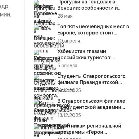
Прогулки на гондолах в
ндр
Венеции: особенности и
мии.
популярные маршруты
28 мая
Топ пять неочевидных мест в
Европе, которые стоит
посетить каждому
10 апреля
Узбекистан глазами
российских туристов:
сочетание комфорта,
5 апреля
богатого наследи...
Студенты Ставропольского
филиала Президентской
академии стали волонтёрами
13.12.2025
на...
В Ставропольском филиале
Президентской академии
участники региональной
13.12.2025
прогр...
Участникам региональной
программы «Герои
Ставрополья» вручена