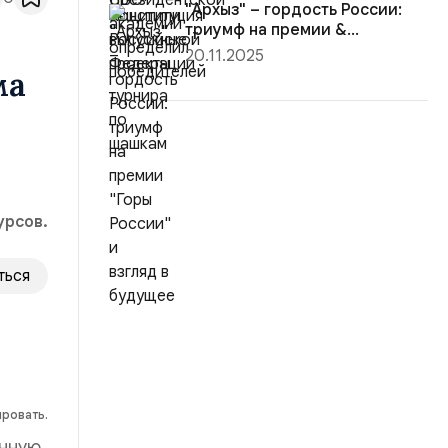
"Архыз" – гордость России:
триумф на премии &...
20.11.2025
ма
урсов.
ться
ировать.
енную