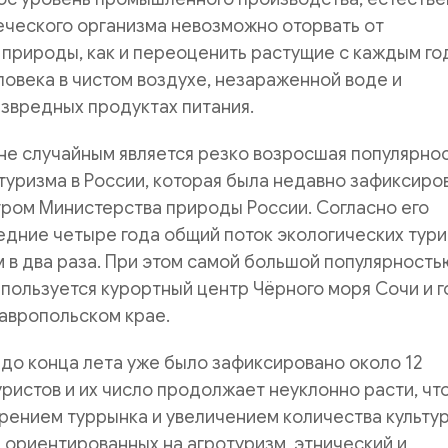
еческого организма невозможно оторвать от
 природы, как и переоценить растущие с каждым г
овека в чистом воздухе, незараженной воде и
звредных продуктах питания.
не случайным является резко возросшая популярно
туризма в России, которая была недавно зафиксиро
ром Министерства природы России. Согласно его
едние четыре года общий поток экологических тури
 в два раза. При этом самой большой популярность
пользуется курортный центр Чёрного моря Сочи и 
авропольском крае.
 до конца лета уже было зафиксировано около 12
ристов и их число продолжает неуклонно расти, чт
рением туррынка и увеличением количества культу
 ориентированных на агротуризм, этнический и