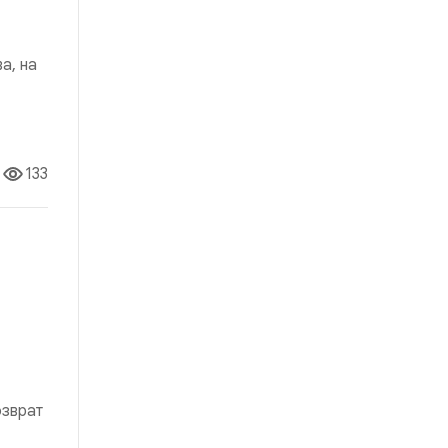
а, на
ие
я для
133
озврат