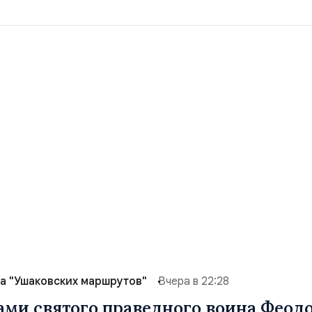
а "Ушаковских маршрутов"
Вчера в 22:28
ами святого праведного воина Феод