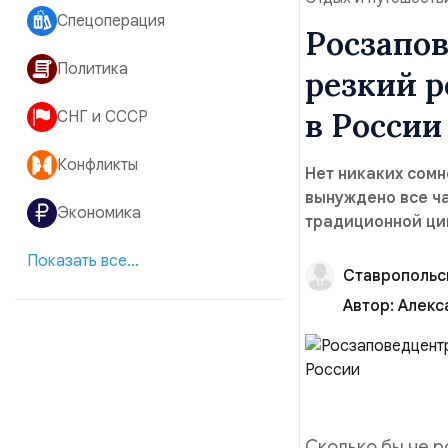
Спецоперация
Росзапо
Политика
резкий р
в России
СНГ и СССР
Конфликты
Нет никаких сомн
вынуждено все ч
Экономика
традиционной ци
Показать все...
Ставропольс
Автор:
Алекс
Сколько бы не 