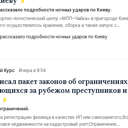
Киеву
ссказало подробности ночных ударов по Киеву.
ортно-логистический центр «МЛП–Чайка» в пригороде Киев
го осуществлялось хранение, сборка а также запуск с
евого аэродром «Чайка» дальнобойных БПЛА ВСУ; Складск
Логистик» в Оболонском районе г. Киев, использовавшиес
 имущества ВСУ; Сортировочны...
й Курс
Вчера в 8:54
исал пакет законов об ограничениях
ющихся за рубежом преступников и
в
ограничений.
на регистрацию физлица в качестве ИП или самозанятого;В
новке недвижимости на кадастровый учет;Ограничение