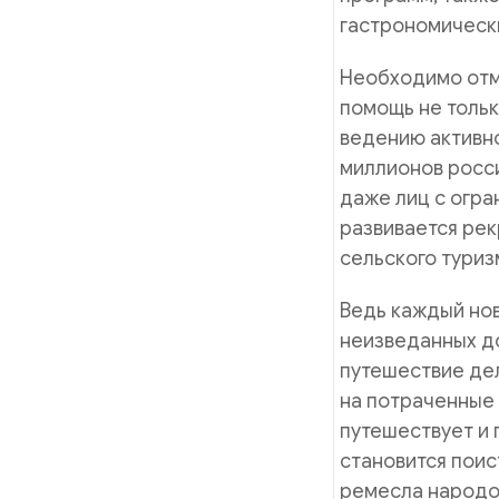
гастрономическ
Необходимо отме
помощь не толь
ведению активн
миллионов росси
даже лиц с огр
развивается рек
сельского туриз
Ведь каждый нов
неизведанных до
путешествие де
на потраченные 
путешествует и 
становится поис
ремесла народов