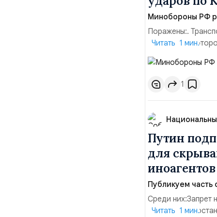
ударов по 
Минобороны РФ ра
Поражены:. Трансп
территории которо
Читать 1 мин.
прилегающего пол
помещения «Транс-
хранения военного
1
Национальны
Путин подп
для скрыва
иноагенто
Публикуем часть 
Среди них:Запрет 
заявления о поста
Читать 1 мин.