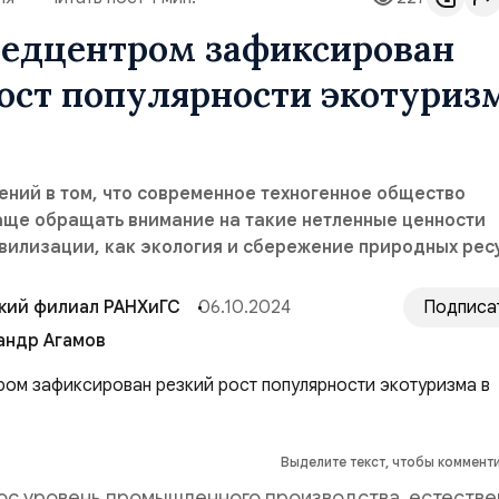
ведцентром зафиксирован
ост популярности экотуриз
ений в том, что современное техногенное общество
аще обращать внимание на такие нетленные ценности
вилизации, как экология и сбережение природных рес
кий филиал РАНХиГС
06.10.2024
Подписа
андр Агамов
Выделите текст, чтобы коммент
рос уровень промышленного производства, естеств