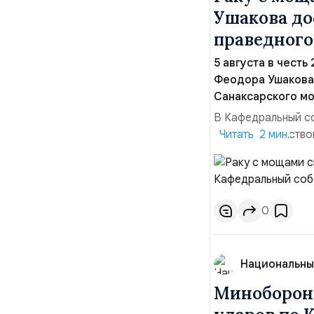
Ушакова до
праведного
5 августа в честь
Феодора Ушакова 
Санаксарского мо
В Кафедральный с
адмиралы, участво
Читать 2 мин.
Ушакова 25 лет н
Балтийским флото
Комоедов, команд
0
Национальны
Минобороны