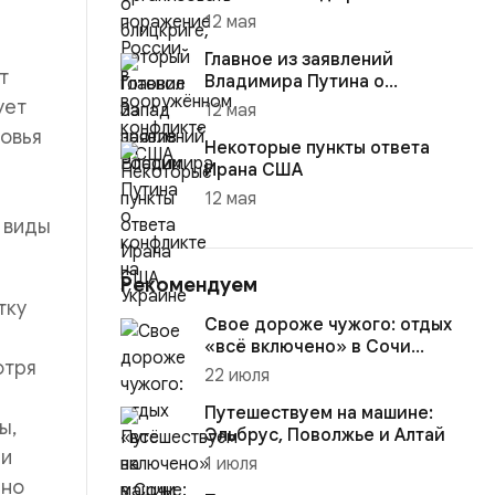
12 мая
Главное из заявлений
т
Владимира Путина о
конфликте на Украине
ует
12 мая
овья
Некоторые пункты ответа
и
Ирана США
12 мая
 виды
Рекомендуем
тку
Свое дороже чужого: отдых
«всё включено» в Сочи
отря
обогнал Турцию в цене на
22 июля
40%
Путешествуем на машине:
ы,
Эльбрус, Поволжье и Алтай
 и
1 июля
чно