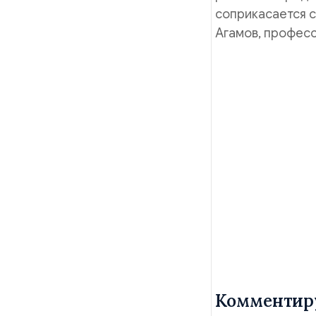
соприкасается с
Агамов, профес
Комментир