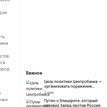
одом
сть
вана
стов
ю в
город
Важное
Цель политики Центробанка —
организовать поражение
России в вооружённом
6 мая
о
конфликте с США
рных
Путин о блицкриге, который
готовил Запад против России