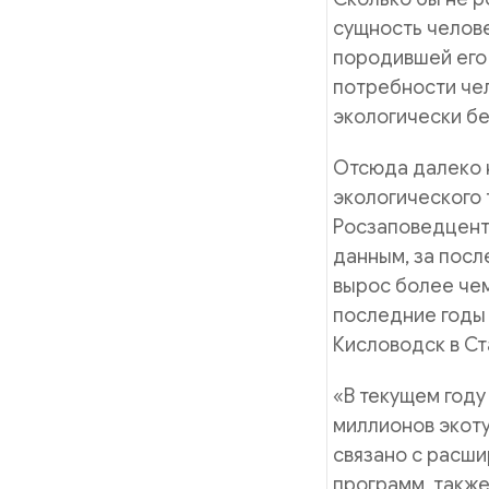
сущность челов
породившей его
потребности чел
экологически бе
Отсюда далеко 
экологического 
Росзаповедцент
данным, за посл
вырос более чем
последние годы 
Кисловодск в Ст
«В текущем году
миллионов экоту
связано с расши
программ, также