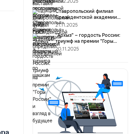
12.12.2025
Конституция Ро...
Ставропольский филиал
Президентской академии
определил победителей
21.11.2025
турнира ...
"Архыз" – гордость России:
триумф на премии "Горы
России"...
20.11.2025
ора