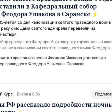
ставили в Кафедральный собор
 Феодора Ушакова в Саранске
 25-летия со дня канонизации святого праведного воина
раку с мощами святого адмирала перевезли из
настыря.
обор праведного Феодора Ушакова раку торжественно вне
вавшие в канонизации святого праведного воина Феодора
азад:Адмирал Владимир Прокофьевич Валуев, командующий
м ВМФ России (2001–2006 гг.);Адмирал Владимир Петрови
ующий Черноморским флотом ВМФ России (1998–2002 г...
й Курс
Вчера в 8:56
Подписа
 РФ рассказало подробности ночн