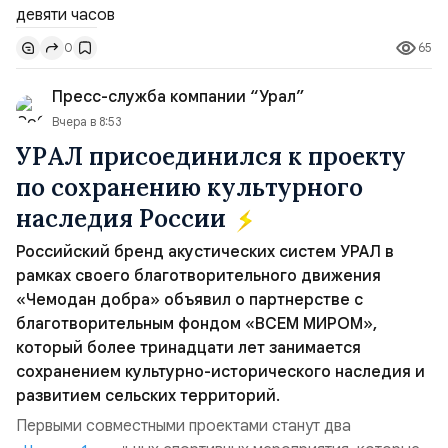
украинских дронов в Чёрном море на ️судно Nadezhda
под флагом Камеруна, перевозившее из турецкого
65
0
порта Самсун в Новороссийск свежие овощи и фрукты.
Ранены...
Пресс-служба компании “Урал”
Вчера в 8:53
УРАЛ присоединился к проекту
по сохранению культурного
наследия России
Российский бренд акустических систем УРАЛ в
рамках своего благотворительного движения
«Чемодан добра» объявил о партнерстве с
благотворительным фондом «ВСЕМ МИРОМ»,
который более тринадцати лет занимается
сохранением культурно-исторического наследия и
развитием сельских территорий.
Первыми совместными проектами станут два