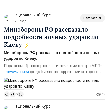
Национальный Курс
Подписаться
3 ч. назад
Минобороны РФ рассказало
подробности ночных ударов по
Киеву
Минобороны РФ рассказало подробности ночных
ударов по Киеву.
Поражены:. Транспортно-логистический центр «МЛП–
Чайка» в пригороде Киева, на территории которого
Читать 1 мин.
осуществлялось хранение, сборка а также запуск с
прилегающего полевого аэродром «Чайка»
дальнобойных БПЛА ВСУ; Складские помещения
65
0
«Транс-Логистик» в Оболонском районе г. Киев,
использовавшиеся для хранения военного
Национальный Курс
имущества ВСУ; Сортировочны...