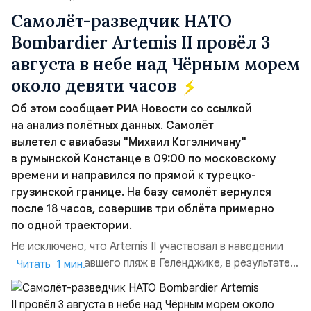
Самолёт-разведчик НАТО
Bombardier Artemis II провёл 3
августа в небе над Чёрным морем
около девяти часов
Об этом сообщает РИА Новости со ссылкой
на анализ полётных данных. Самолёт
вылетел с авиабазы "Михаил Когэлничану"
в румынской Констанце в 09:00 по московскому
времени и направился по прямой к турецко-
грузинской границе. На базу самолёт вернулся
после 18 часов, совершив три облёта примерно
по одной траектории.
Не исключено, что Artemis II участвовал в наведении
дрона, атаковавшего пляж в Геленджике, в результате
Читать 1 мин.
чего погибло 7 человек, включая троих детей. Позже
турецкая газета Cumhuriyet сообщила об атаке