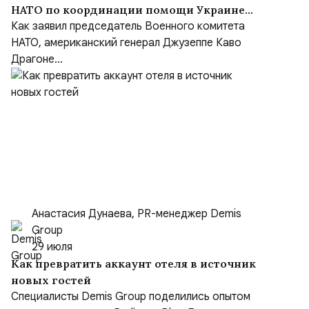
НАТО по координации помощи Украине
(NSATU), несмотря на обещания передать
Как заявил председатель Военного комитета
функции Европе
НАТО, американский генерал Джузеппе Каво
Драгоне...
Анастасия Дунаева, PR-менеджер Demis
Group
29 июля
Как превратить аккаунт отеля в источник
новых гостей
Специалисты Demis Group поделились опытом