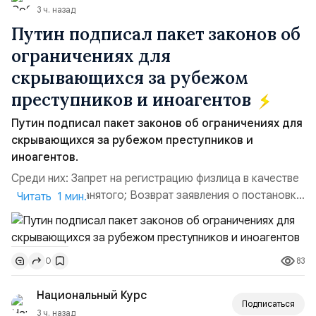
3 ч. назад
Путин подписал пакет законов об
ограничениях для
скрывающихся за рубежом
преступников и иноагентов
Путин подписал пакет законов об ограничениях для
скрывающихся за рубежом преступников и
иноагентов.
Среди них: Запрет на регистрацию физлица в качестве
ИП или самозанятого; Возврат заявления о постановке
Читать 1 мин.
недвижимости на кадастровый учет; Ограничение
водительских прав; Запрет регистрации транспортных
средств и на заключение сделок по доверенности;
83
0
Отказ в заключении кредитного договора,
предоставлении государственных и муниципальных
Национальный Курс
услу...
Подписаться
3 ч. назад