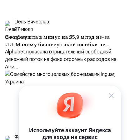
Dель Вячеслав
27 июля
Google ушла в минус на $5,9 млрд из-за
ИИ. Малому бизнесу такой ошибки не
простят
Alphabet показала отрицательный свободный
денежный поток на фоне огромных расходов на
AI-и...
Фролов И.В., к.т.н.