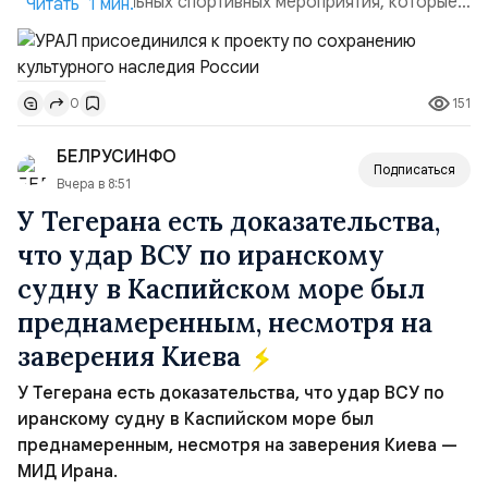
благотворительных спортивных мероприятия, которые
Читать 1 мин.
пройдут в августе в Ивановской области и объединят
жителей региона, волонтеров и участников со всей
страны. Для УРАЛ это продолжение философии
151
0
бренда, основанной на развитии российского
производства и продвижении русского звука.
БЕЛРУСИНФО
Компания убеждена, что уважение к с...
Подписаться
Вчера в 8:51
У Тегерана есть доказательства,
что удар ВСУ по иранскому
судну в Каспийском море был
преднамеренным, несмотря на
заверения Киева
У Тегерана есть доказательства, что удар ВСУ по
иранскому судну в Каспийском море был
преднамеренным, несмотря на заверения Киева —
МИД Ирана.