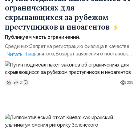
ограничениях для
скрывающихся за рубежом
преступников и иноагентов
Публикуем часть ограничений.
Среди них:Запрет на регистрацию физлица в качестве
ИП или самозанятого;Возврат заявления о постановке
Читать 1 мин.
недвижимости на кадастровый учет;Ограничение
водительских прав;Запрет регистрации транспортных
средств и на заключение сделок по
228
2
доверенности;Отказ в заключении кредитного
договора, предоставлении государственных и
муниципальных услуг онл...