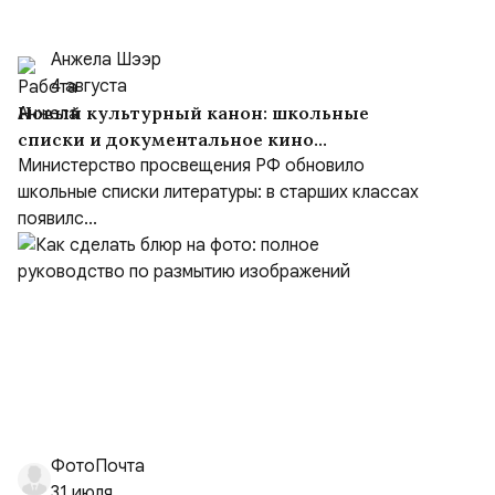
Анжела Шээр
4 августа
Новый культурный канон: школьные
списки и документальное кино
формируют образ героя
Министерство просвещения РФ обновило
школьные списки литературы: в старших классах
появилс...
ФотоПочта
31 июля