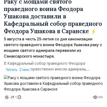
Раку с мощами святого
праведного воина Феодора
Ушакова доставили в
Кафедральный собор праведного
Феодора Ушакова в Саранске
5 августа в честь 25-летия со дня канонизации
святого праведного воина Феодора Ушакова раку с
мощами святого адмирала перевезли из
Санаксарского монастыря.
В Кафедральный собор праведного Феодора
Ушакова раку торжественно внесли адмиралы,
Читать 2 мин.
участвовавшие в канонизации святого праведного
воина Феодора Ушакова 25 лет назад:Адмирал
Владимир Прокофьевич Валуев, командующий
Балтийским флотом ВМФ России (2001–2006
140
1
гг.);Адмирал Владимир Петрович Комоедов,
командующий Черноморским флотом ВМФ России