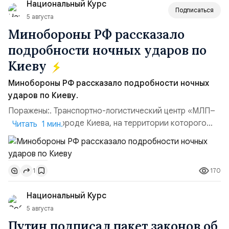
Национальный Курс
(1998–2002 г...
Подписаться
5 августа
Минобороны РФ рассказало
подробности ночных ударов по
Киеву
Минобороны РФ рассказало подробности ночных
ударов по Киеву.
Поражены:. Транспортно-логистический центр «МЛП–
Чайка» в пригороде Киева, на территории которого
Читать 1 мин.
осуществлялось хранение, сборка а также запуск с
прилегающего полевого аэродром «Чайка»
дальнобойных БПЛА ВСУ; Складские помещения
170
1
«Транс-Логистик» в Оболонском районе г. Киев,
использовавшиеся для хранения военного
Национальный Курс
имущества ВСУ; Сортировочны...
5 августа
Путин подписал пакет законов об