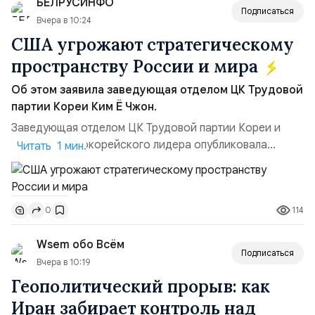
БЕЛРУСИНФО
Подписаться
Вчера в 10:24
США угрожают стратегическому
пространству России и мира
Об этом заявила заведующая отделом ЦК Трудовой
партии Кореи Ким Ё Чжон.
Заведующая отделом ЦК Трудовой партии Кореи и
сестра северокорейского лидера опубликовала
Читать 1 мин.
заявление для прессы в ответ на проведение Токио
совместных с флотом США запусков крылатых ракет
Томагавк.«Япония отбросила обманчивую видимость
114
0
„исключительно оборонительной страны“ и выносит
вопрос о собственном ядерном вооружении на
Wsem обо Всём
всеобщее обозрение, одновреме...
Подписаться
Вчера в 10:19
Геополитический прорыв: как
Иран забирает контроль над