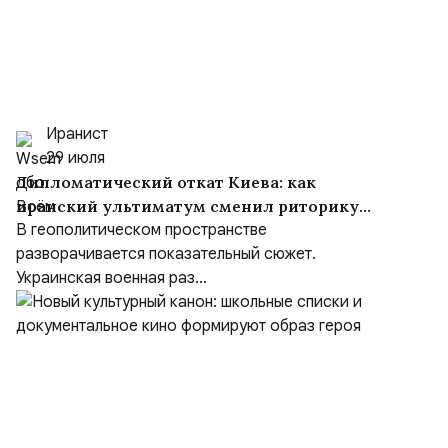
Иранист
29 июля
Дипломатический откат Киева: как
иранский ультиматум сменил риторику
Зеленского
В геополитическом пространстве
разворачивается показательный сюжет.
Украинская военная раз...