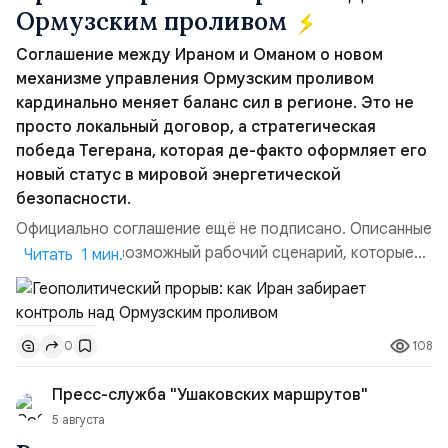
Ормузским проливом
Соглашение между Ираном и Оманом о новом
механизме управления Ормузским проливом
кардинально меняет баланс сил в регионе. Это не
просто локальный договор, а стратегическая
победа Тегерана, которая де-факто оформляет его
новый статус в мировой энергетической
безопасности.
Официально соглашение ещё не подписано. Описанные
пункты — это возможный рабочий сценарий, которые
Читать 1 мин.
скорее всего будут реализованы.Разбираем ключевые
тезисы и последствия этого соглашения:. 1. Новые
доли контроля (75 на 25). Было: Ранее Иран и Оман
108
0
контролировали пролив на паритетных началах —
50/50. Стало: Новое соглашение закрепляет за
Пресс-служба "Ушаковских маршрутов"
Ираном...
5 августа