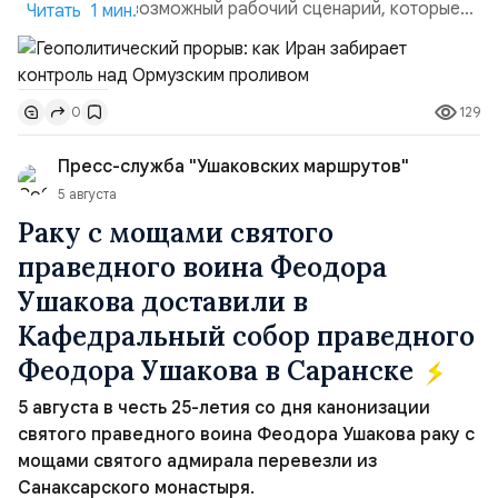
пункты — это возможный рабочий сценарий, которые
Читать 1 мин.
скорее всего будут реализованы.Разбираем ключевые
тезисы и последствия этого соглашения:. 1. Новые
доли контроля (75 на 25). Было: Ранее Иран и Оман
129
0
контролировали пролив на паритетных началах —
50/50. Стало: Новое соглашение закрепляет за
Пресс-служба "Ушаковских маршрутов"
Ираном...
5 августа
Раку с мощами святого
праведного воина Феодора
Ушакова доставили в
Кафедральный собор праведного
Феодора Ушакова в Саранске
5 августа в честь 25-летия со дня канонизации
святого праведного воина Феодора Ушакова раку с
мощами святого адмирала перевезли из
Санаксарского монастыря.