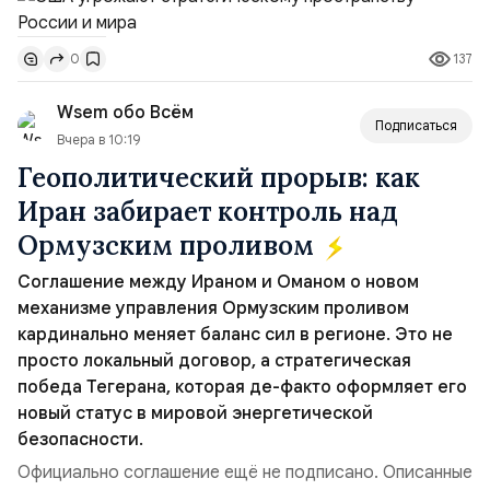
совместных с флотом США запусков крылатых ракет
Томагавк.«Япония отбросила обманчивую видимость
137
0
„исключительно оборонительной страны“ и выносит
вопрос о собственном ядерном вооружении на
Wsem обо Всём
всеобщее обозрение, одновреме...
Подписаться
Вчера в 10:19
Геополитический прорыв: как
Иран забирает контроль над
Ормузским проливом
Соглашение между Ираном и Оманом о новом
механизме управления Ормузским проливом
кардинально меняет баланс сил в регионе. Это не
просто локальный договор, а стратегическая
победа Тегерана, которая де-факто оформляет его
новый статус в мировой энергетической
безопасности.
Официально соглашение ещё не подписано. Описанные