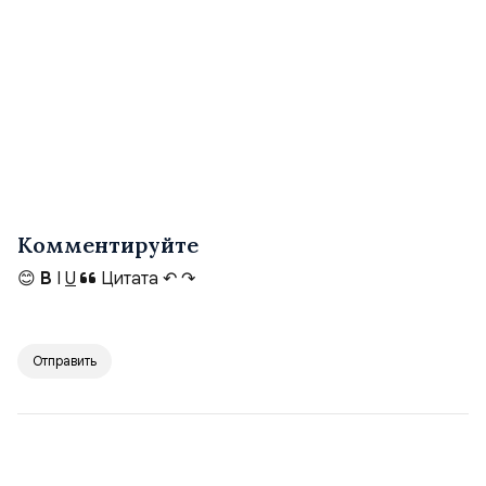
Комментируйте
😊
B
I
U
Цитата
↶
↷
Отправить