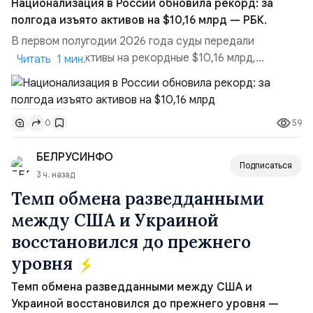
Национализация в России обновила рекорд: за
полгода изъято активов на $10,16 млрд — РБК.
В первом полугодии 2026 года суды передали
государству активы на рекордные $10,16 млрд,
Читать 1 мин.
подсчитали аналитики AK&M. Это в 2,5 раза больше,
чем за аналогичный период 2025 года ($3,95 млрд).
Всего зафиксировано 15 национализационных
59
0
транзакций, которые обеспечили 42,2% денежного
объёма всего российского рынка слияний и
БЕЛРУСИНФО
поглощений. Крупнейшей ...
Подписаться
3 ч. назад
Темп обмена разведданными
между США и Украиной
восстановился до прежнего
уровня
Темп обмена разведданными между США и
Украиной восстановился до прежнего уровня —