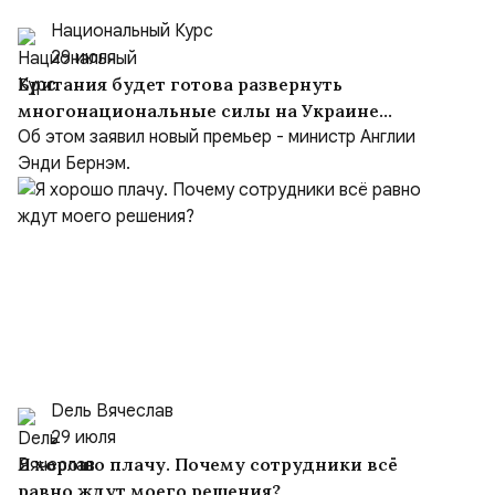
Национальный Курс
29 июля
Британия будет готова развернуть
многонациональные силы на Украине
после заключения мирного соглашения
Об этом заявил новый премьер - министр Англии
Энди Бернэм.
Dель Вячеслав
29 июля
Я хорошо плачу. Почему сотрудники всё
равно ждут моего решения?