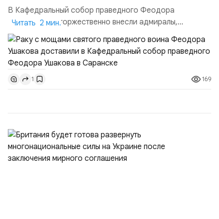
В Кафедральный собор праведного Феодора
Ушакова раку торжественно внесли адмиралы,
Читать 2 мин.
участвовавшие в канонизации святого праведного
воина Феодора Ушакова 25 лет назад:Адмирал
Владимир Прокофьевич Валуев, командующий
Балтийским флотом ВМФ России (2001–2006
169
1
гг.);Адмирал Владимир Петрович Комоедов,
командующий Черноморским флотом ВМФ России
(1998–2002 г...