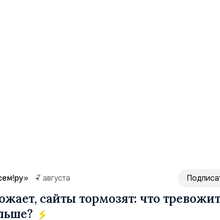
сем!ру»
7 августа
Подписа
ожает, сайты тормозят: что тревожи
ольше?