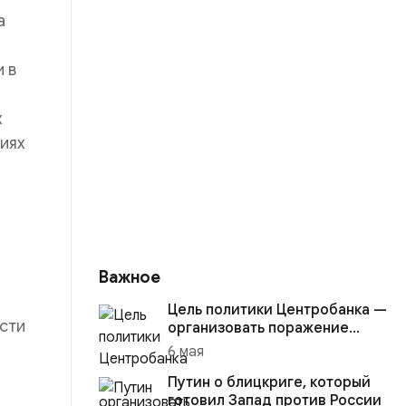
а
 в
х
иях
Важное
Цель политики Центробанка —
сти
организовать поражение
России в вооружённом
6 мая
конфликте с США
Путин о блицкриге, который
готовил Запад против России