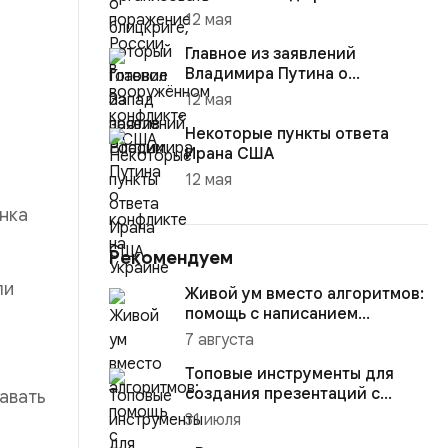
12 мая
Главное из заявлений
Владимира Путина о
конфликте на Украине
12 мая
Некоторые пункты ответа
Ирана США
12 мая
ынка
Рекомендуем
ли
Живой ум вместо алгоритмов:
помощь с написанием
студенческих работ
7 августа
Топовые инструменты для
создания презентаций с
авать
помощью ИИ
31 июля