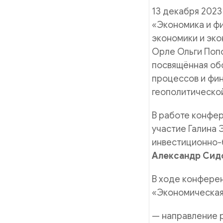
13 декабря 2023
«Экономика и ф
экономики и эк
Орле Ольги Поп
посвящённая об
процессов и фин
геополитической
В работе конфер
участие Галина
инвестиционно-
Александр Сид
В ходе конферен
«Экономическая
— направление р