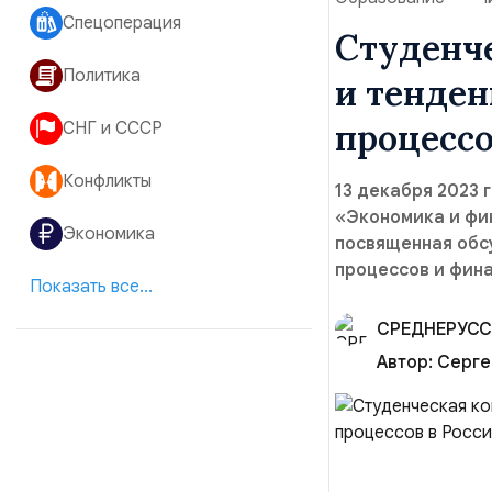
Спецоперация
Студенч
Политика
и тенде
процессо
СНГ и СССР
Конфликты
13 декабря 2023 
«Экономика и фи
Экономика
посвященная обс
процессов и фин
Показать все...
Автор:
Серге