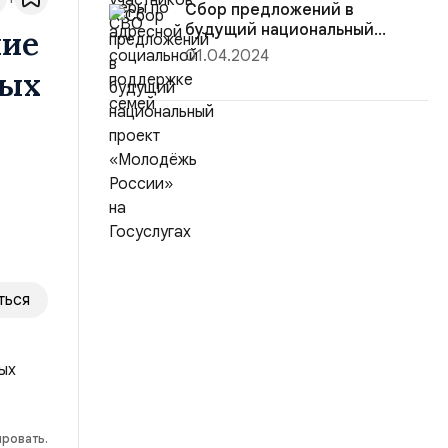
Сбор предложений в
будущий национальный
ние
проект «Молодёж...
01.04.2024
ных
ться
ировать.