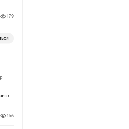
179
ться
ор
о ей
156