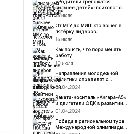
«Родители тревожатся
сильнее детей»: психолог о
том, как пережить
16 июля
поступлени...
От МГУ до МИП: кто вошёл в
пятёрку лидеров
предметного рейтинга по
16 июля
психологи...
Как понять, что пора менять
работу
10 июля
Направления молодежной
политики определят с
помощью госуслуг
01.04.2024
Ракета-носитель «Ангара-А5»
и двигатели ОДК в развитии
космической отрасли
01.04.2024
Победа в региональном туре
Международной олимпиады
по программированию на пл...