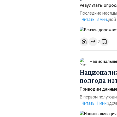
Результаты опрос
Последние месяцы
давления. С одной
Читать 3 мин.
инфляция и локальн
турбулентность: п
осваивать VPN и ро
2
Национальны
Национализ
полгода изъ
Приводим данные 
В первом полугоди
$10,16 млрд, подсч
Читать 1 мин.
период 2025 года 
транзакций, котор