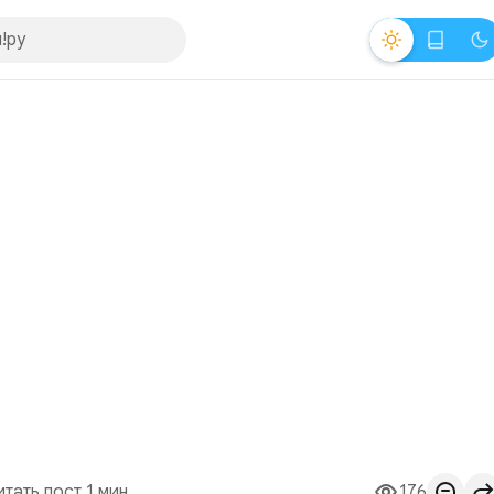
итать пост 1 мин.
176