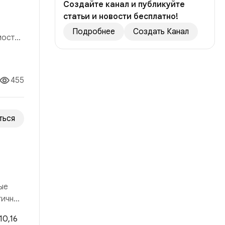
Создайте канал и публикуйте
статьи и новости бесплатно!
Подробнее
Создать Канал
мости,
я
сть
455
ться
ые
гичный
 рынка