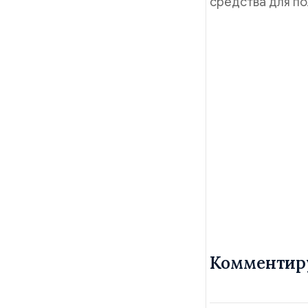
средства для по
Комментир