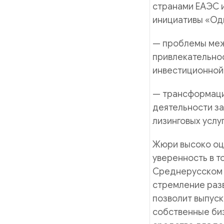
странами ЕАЭС и
инициативы «Оди
— проблемы меж
привлекательнос
инвестиционной
— трансформаци
деятельности за
лизинговых услу
Жюри высоко оц
уверенность в т
Среднерусском 
стремление разв
позволит выпуск
собственные би