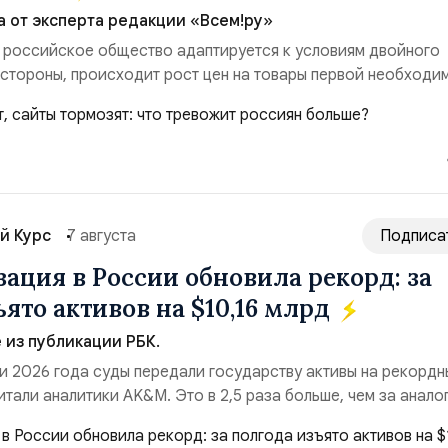
а от эксперта редакции «Всем!ру»
 российское общество адаптируется к условиям двойного
 стороны, происходит рост цен на товары первой необходи
ые сбои в поставках бензина. А с другой – технологическа
еребои в работе интернета, блокировки сайтов, необходимо
ссийские платформы.Что из этого бье...
й Курс
7 августа
Подписа
ация в России обновила рекорд: за
ято активов на $10,16 млрд
из публикации РБК.
и 2026 года суды передали государству активы на рекордн
итали аналитики AK&M. Это в 2,5 раза больше, чем за анало
($3,95 млрд). Всего зафиксировано 15 национализационных
ые обеспечили 42,2% денежного объёма всего российского