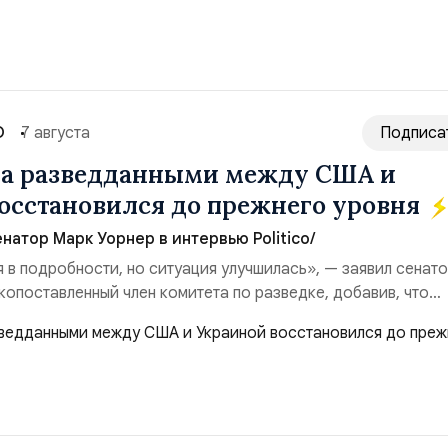
ий. Крупнейшей ...
О
7 августа
Подписа
на разведданными между США и
осстановился до прежнего уровня
натор Марк Уорнер в интервью Politico/
я в подробности, но ситуация улучшилась», — заявил сенат
копоставленный член комитета по разведке, добавив, что
аиной беспилотников и ракет большой дальности позволил
лубь российской территории и укрепило её
ество со стороны США стало ключом к позитивному пов...