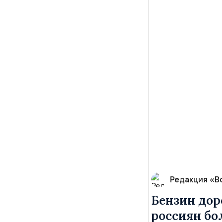
Редакция «В
Бензин дор
россиян б