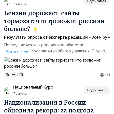
Подписаться
7 августа
Бензин дорожает, сайты
тормозят: что тревожит россиян
больше?
Результаты опроса от эксперта редакции «Всем!ру»
Последние месяцы российское общество
адаптируется к условиям двойного давления. С одной
Читать 3 мин.
стороны, происходит рост цен на товары первой
необходимости, инфляция и локальные сбои в
поставках бензина. А с другой – технологическая
451
2
турбулентность: перебои в работе интернета,
блокировки сайтов, необходимость осваивать VPN и
Национальный Курс
российские платформы.Что из этого бье...
Подписаться
7 августа
Национализация в России
обновила рекорд: за полгода