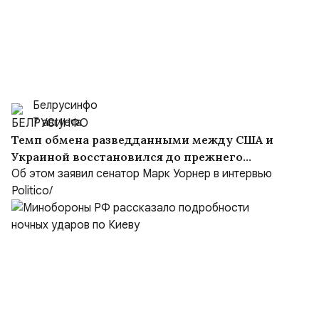
Белрусинфо
7 августа
Темп обмена разведданными между США и
Украиной восстановился до прежнего
уровня
Об этом заявил сенатор Марк Уорнер в интервью
Politico/