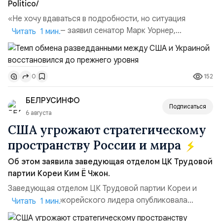
Politico/
«Не хочу вдаваться в подробности, но ситуация
улучшилась», — заявил сенатор Марк Уорнер,
Читать 1 мин.
высокопоставленный член комитета по разведке,
добавив, что использование Украиной беспилотников и
ракет большой дальности позволило ей наносить
152
0
удары вглубь российской территории и укрепило её
позиции.Сотрудничество со стороны США стало
БЕЛРУСИНФО
ключом к позитивному пов...
Подписаться
6 августа
США угрожают стратегическому
пространству России и мира
Об этом заявила заведующая отделом ЦК Трудовой
партии Кореи Ким Ё Чжон.
Заведующая отделом ЦК Трудовой партии Кореи и
сестра северокорейского лидера опубликовала
Читать 1 мин.
заявление для прессы в ответ на проведение Токио