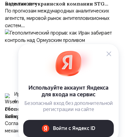
изделия от украинской компании STG
Defence
По прогнозам международных аналитических
агентств, мировой рынок антитепловизионных
систем...
Иранист
6 августа
Геополитический прорыв: как Иран
забирает контроль над Ормузским
проливом
Соглашение между Ираном и Оманом о новом
механизме управления Ормузским проливом