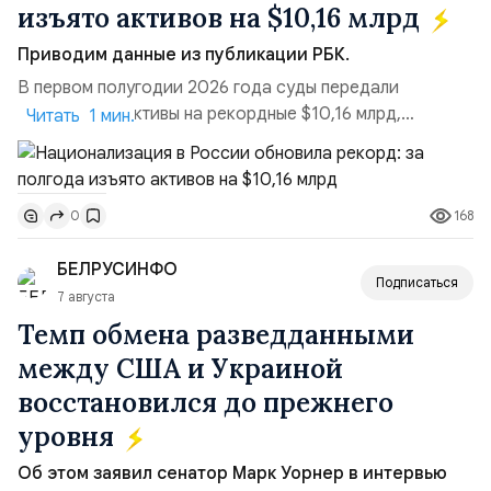
изъято активов на $10,16 млрд
Приводим данные из публикации РБК.
В первом полугодии 2026 года суды передали
государству активы на рекордные $10,16 млрд,
Читать 1 мин.
подсчитали аналитики AK&M. Это в 2,5 раза больше,
чем за аналогичный период 2025 года ($3,95 млрд).
Всего зафиксировано 15 национализационных
168
0
транзакций, которые обеспечили 42,2% денежного
объёма всего российского рынка слияний и
БЕЛРУСИНФО
поглощений. Крупнейшей ...
Подписаться
7 августа
Темп обмена разведданными
между США и Украиной
восстановился до прежнего
уровня
Об этом заявил сенатор Марк Уорнер в интервью