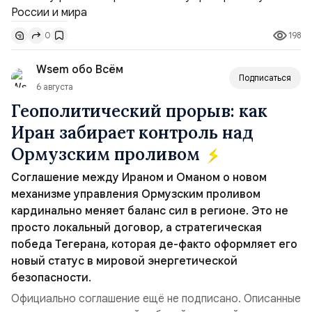
совместных с флотом США запусков крылатых ракет
Томагавк.«Япония отбросила обманчивую видимость
198
0
„исключительно оборонительной страны“ и выносит
вопрос о собственном ядерном вооружении на
Wsem обо Всём
всеобщее обозрение, одновреме...
Подписаться
6 августа
Геополитический прорыв: как
Иран забирает контроль над
Ормузским проливом
Соглашение между Ираном и Оманом о новом
механизме управления Ормузским проливом
кардинально меняет баланс сил в регионе. Это не
просто локальный договор, а стратегическая
победа Тегерана, которая де-факто оформляет его
новый статус в мировой энергетической
безопасности.
Официально соглашение ещё не подписано. Описанные