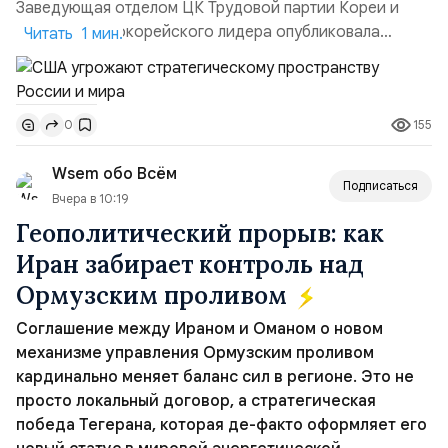
Заведующая отделом ЦК Трудовой партии Кореи и
сестра северокорейского лидера опубликовала
Читать 1 мин.
заявление для прессы в ответ на проведение Токио
совместных с флотом США запусков крылатых ракет
Томагавк.«Япония отбросила обманчивую видимость
155
0
„исключительно оборонительной страны“ и выносит
вопрос о собственном ядерном вооружении на
Wsem обо Всём
всеобщее обозрение, одновреме...
Подписаться
Вчера в 10:19
Геополитический прорыв: как
Иран забирает контроль над
Ормузским проливом
Соглашение между Ираном и Оманом о новом
механизме управления Ормузским проливом
кардинально меняет баланс сил в регионе. Это не
просто локальный договор, а стратегическая
победа Тегерана, которая де-факто оформляет его