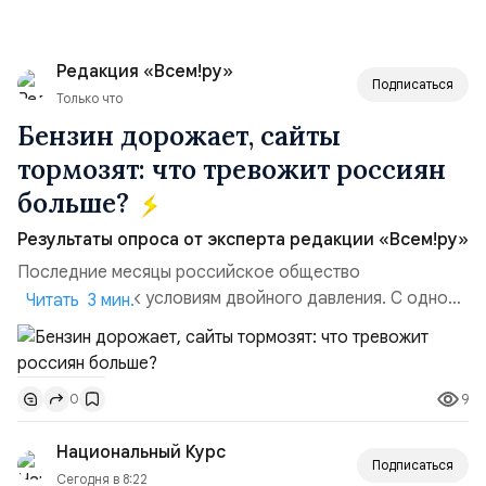
Редакция «Всем!ру»
Подписаться
Только что
Бензин дорожает, сайты
тормозят: что тревожит россиян
больше?
Результаты опроса от эксперта редакции «Всем!ру»
Последние месяцы российское общество
адаптируется к условиям двойного давления. С одной
Читать 3 мин.
стороны, происходит рост цен на товары первой
необходимости, инфляция и локальные сбои в
поставках бензина. А с другой – технологическая
9
0
турбулентность: перебои в работе интернета,
блокировки сайтов, необходимость осваивать VPN и
Национальный Курс
российские платформы.Что из этого бье...
Подписаться
Сегодня в 8:22