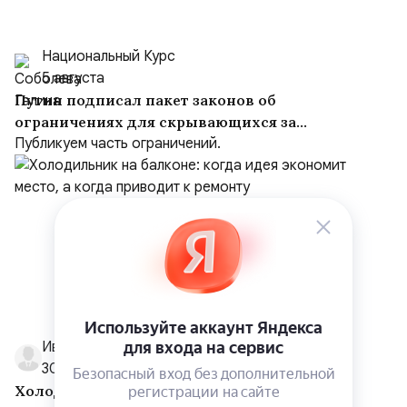
Национальный Курс
5 августа
Путин подписал пакет законов об
ограничениях для скрывающихся за
рубежом преступников и иноагентов
Публикуем часть ограничений.
Иван Умнов
30 июля
Холодильник на балконе: когда идея