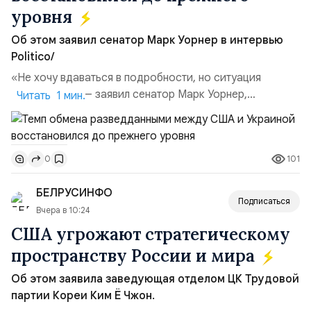
уровня
Об этом заявил сенатор Марк Уорнер в интервью
Politico/
«Не хочу вдаваться в подробности, но ситуация
улучшилась», — заявил сенатор Марк Уорнер,
Читать 1 мин.
высокопоставленный член комитета по разведке,
добавив, что использование Украиной беспилотников и
ракет большой дальности позволило ей наносить
101
0
удары вглубь российской территории и укрепило её
позиции.Сотрудничество со стороны США стало
БЕЛРУСИНФО
ключом к позитивному пов...
Подписаться
Вчера в 10:24
США угрожают стратегическому
пространству России и мира
Об этом заявила заведующая отделом ЦК Трудовой
партии Кореи Ким Ё Чжон.