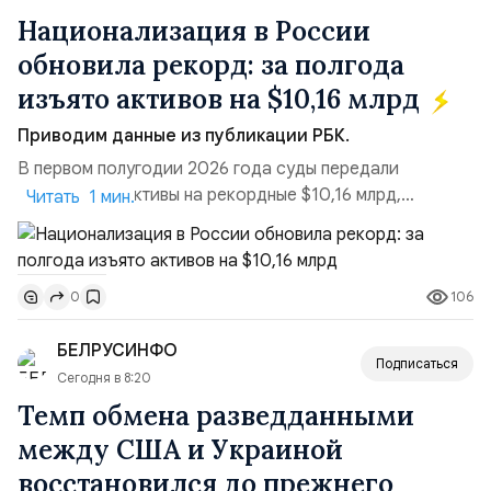
Национализация в России
обновила рекорд: за полгода
изъято активов на $10,16 млрд
Приводим данные из публикации РБК.
В первом полугодии 2026 года суды передали
государству активы на рекордные $10,16 млрд,
Читать 1 мин.
подсчитали аналитики AK&M. Это в 2,5 раза больше,
чем за аналогичный период 2025 года ($3,95 млрд).
Всего зафиксировано 15 национализационных
106
0
транзакций, которые обеспечили 42,2% денежного
объёма всего российского рынка слияний и
БЕЛРУСИНФО
поглощений. Крупнейшей ...
Подписаться
Сегодня в 8:20
Темп обмена разведданными
между США и Украиной
восстановился до прежнего