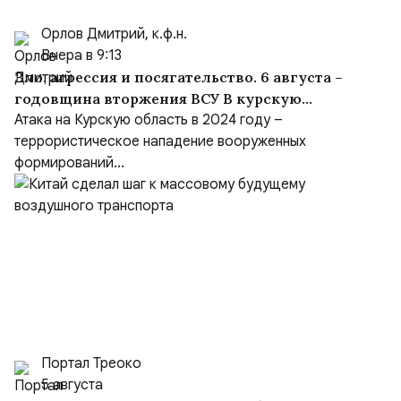
Орлов Дмитрий, к.ф.н.
Вчера в 9:13
Зло, агрессия и посягательство. 6 августа –
годовщина вторжения ВСУ В курскую
область
Атака на Курскую область в 2024 году –
террористическое нападение вооруженных
формирований...
Портал Треоко
5 августа