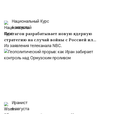
Национальный Курс
6 августа
Пентагон разрабатывает новую ядерную
стратегию на случай войны с Россией или
Китаем
Из заявления телеканала NBC.
Иранист
6 августа