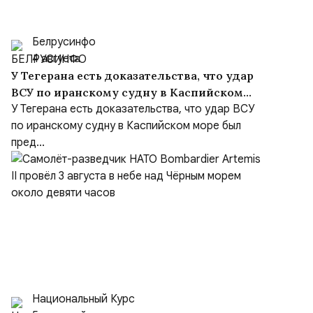
Белрусинфо
4 августа
У Тегерана есть доказательства, что удар
ВСУ по иранскому судну в Каспийском
море был преднамеренным, несмотря на
У Тегерана есть доказательства, что удар ВСУ
заверения Киева
по иранскому судну в Каспийском море был
пред...
Национальный Курс