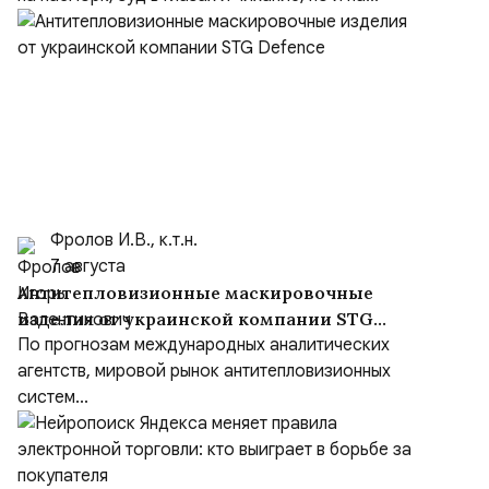
Фролов И.В., к.т.н.
7 августа
Антитепловизионные маскировочные
изделия от украинской компании STG
Defence
По прогнозам международных аналитических
агентств, мировой рынок антитепловизионных
систем...