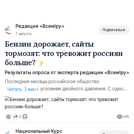
Редакция «Всем!ру»
Подписаться
7 августа
Бензин дорожает, сайты
тормозят: что тревожит россиян
больше?
Результаты опроса от эксперта редакции «Всем!ру»
Последние месяцы российское общество
адаптируется к условиям двойного давления. С одной
Читать 3 мин.
стороны, происходит рост цен на товары первой
необходимости, инфляция и локальные сбои в
поставках бензина. А с другой – технологическая
635
2
турбулентность: перебои в работе интернета,
блокировки сайтов, необходимость осваивать VPN и
Национальный Курс
российские платформы.Что из этого бье...