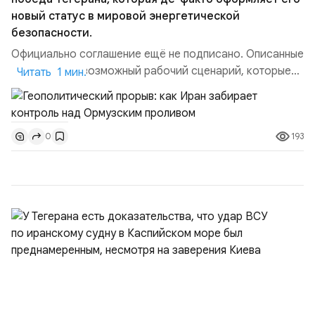
новый статус в мировой энергетической
безопасности.
Официально соглашение ещё не подписано. Описанные
пункты — это возможный рабочий сценарий, которые
Читать 1 мин.
скорее всего будут реализованы.Разбираем ключевые
тезисы и последствия этого соглашения:. 1. Новые
доли контроля (75 на 25). Было: Ранее Иран и Оман
193
0
контролировали пролив на паритетных началах —
50/50. Стало: Новое соглашение закрепляет за
Ираном...