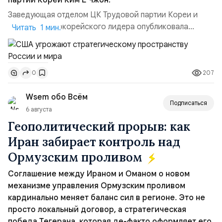
партии Кореи Ким Ё Чжон.
Заведующая отделом ЦК Трудовой партии Кореи и
сестра северокорейского лидера опубликовала
Читать 1 мин.
заявление для прессы в ответ на проведение Токио
совместных с флотом США запусков крылатых ракет
Томагавк.«Япония отбросила обманчивую видимость
207
0
„исключительно оборонительной страны“ и выносит
вопрос о собственном ядерном вооружении на
Wsem обо Всём
всеобщее обозрение, одновреме...
Подписаться
6 августа
Геополитический прорыв: как
Иран забирает контроль над
Ормузским проливом
Соглашение между Ираном и Оманом о новом
механизме управления Ормузским проливом
кардинально меняет баланс сил в регионе. Это не
просто локальный договор, а стратегическая
победа Тегерана, которая де-факто оформляет его