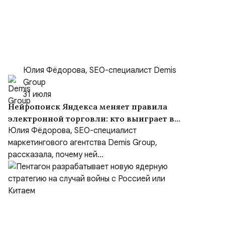
Юлия Фёдорова, SEO-специалист Demis
Group
31 июля
Нейропоиск Яндекса меняет правила
электронной торговли: кто выиграет в
борьбе за покупателя
Юлия Фёдорова, SEO-специалист
маркетингового агентства Demis Group,
рассказала, почему ней...