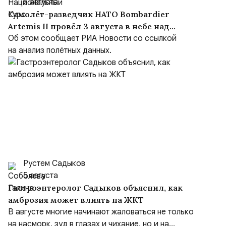
5 августа
Самолёт-разведчик НАТО Bombardier
Artemis II провёл 3 августа в небе над
Чёрным морем около девяти часов
Об этом сообщает РИА Новости со ссылкой
на анализ полётных данных.
Рустем Садыков
5 августа
Гастроэнтеролог Садыков объяснил, как
амброзия может влиять на ЖКТ
В августе многие начинают жаловаться не только
на насморк, зуд в глазах и чихание, но и на...