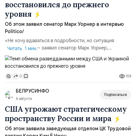
восстановился до прежнего
уровня
Об этом заявил сенатор Марк Уорнер в интервью
Politico/
«Не хочу вдаваться в подробности, но ситуация
улучшилась», — заявил сенатор Марк Уорнер,
Читать 1 мин.
высокопоставленный член комитета по разведке,
добавив, что использование Украиной беспилотников и
ракет большой дальности позволило ей наносить
158
0
удары вглубь российской территории и укрепило её
позиции.Сотрудничество со стороны США стало
БЕЛРУСИНФО
ключом к позитивному пов...
Подписаться
6 августа
США угрожают стратегическому
пространству России и мира
Об этом заявила заведующая отделом ЦК Трудовой