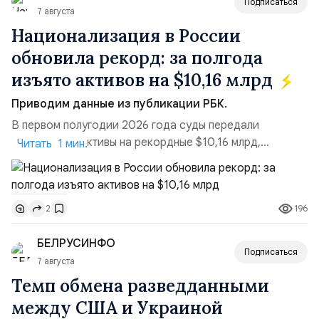
Подписаться
7 августа
Национализация в России
обновила рекорд: за полгода
изъято активов на $10,16 млрд
Приводим данные из публикации РБК.
В первом полугодии 2026 года суды передали
государству активы на рекордные $10,16 млрд,
Читать 1 мин.
подсчитали аналитики AK&M. Это в 2,5 раза больше,
чем за аналогичный период 2025 года ($3,95 млрд).
Всего зафиксировано 15 национализационных
196
2
транзакций, которые обеспечили 42,2% денежного
объёма всего российского рынка слияний и
БЕЛРУСИНФО
поглощений. Крупнейшей ...
Подписаться
7 августа
Темп обмена разведданными
между США и Украиной