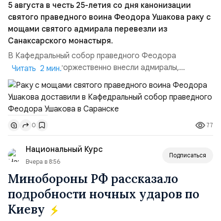
5 августа в честь 25-летия со дня канонизации
святого праведного воина Феодора Ушакова раку с
мощами святого адмирала перевезли из
Санаксарского монастыря.
В Кафедральный собор праведного Феодора
Ушакова раку торжественно внесли адмиралы,
Читать 2 мин.
участвовавшие в канонизации святого праведного
воина Феодора Ушакова 25 лет назад:Адмирал
Владимир Прокофьевич Валуев, командующий
Балтийским флотом ВМФ России (2001–2006
77
0
гг.);Адмирал Владимир Петрович Комоедов,
командующий Черноморским флотом ВМФ России
Национальный Курс
(1998–2002 г...
Подписаться
Вчера в 8:56
Минобороны РФ рассказало
подробности ночных ударов по
Киеву