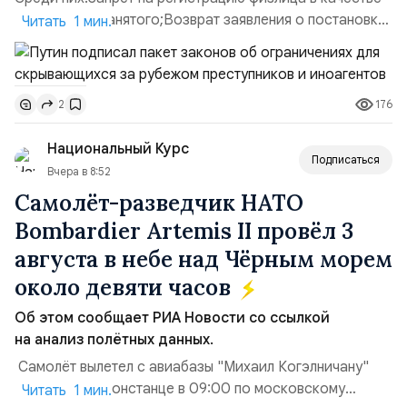
ИП или самозанятого;Возврат заявления о постановке
Читать 1 мин.
недвижимости на кадастровый учет;Ограничение
водительских прав;Запрет регистрации транспортных
средств и на заключение сделок по
176
2
доверенности;Отказ в заключении кредитного
договора, предоставлении государственных и
Национальный Курс
муниципальных услуг онл...
Подписаться
Вчера в 8:52
Самолёт-разведчик НАТО
Bombardier Artemis II провёл 3
августа в небе над Чёрным морем
около девяти часов
Об этом сообщает РИА Новости со ссылкой
на анализ полётных данных.
Самолёт вылетел с авиабазы "Михаил Когэлничану"
в румынской Констанце в 09:00 по московскому
Читать 1 мин.