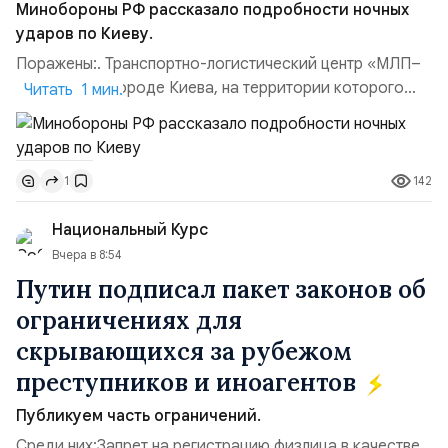
Минобороны РФ рассказало подробности ночных
ударов по Киеву.
Поражены:. Транспортно-логистический центр «МЛП–
Чайка» в пригороде Киева, на территории которого
Читать 1 мин.
осуществлялось хранение, сборка а также запуск с
прилегающего полевого аэродром «Чайка»
дальнобойных БПЛА ВСУ; Складские помещения
142
1
«Транс-Логистик» в Оболонском районе г. Киев,
использовавшиеся для хранения военного
Национальный Курс
имущества ВСУ; Сортировочны...
Вчера в 8:54
Путин подписал пакет законов об
ограничениях для
скрывающихся за рубежом
преступников и иноагентов
Публикуем часть ограничений.
Среди них:Запрет на регистрацию физлица в качестве