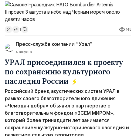
времени и направился по прямой к турецко-грузинской
границе. На базу самолёт вернулся после 18 часов,
совершив три облёта примерно по одной
траектории.Не исключено, что Artemis II участвовал в
148
1
наведени...
Пресс-служба компании “Урал”
4 августа
УРАЛ присоединился к проекту
по сохранению культурного
наследия России
Российский бренд акустических систем УРАЛ в
рамках своего благотворительного движения
«Чемодан добра» объявил о партнерстве с
благотворительным фондом «ВСЕМ МИРОМ»,
который более тринадцати лет занимается
сохранением культурно-исторического наследия и
развитием сельских территорий.