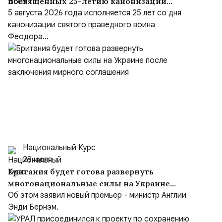
посвящённых 25-летию канонизации
адмирала
5 августа 2026 года исполняется 25 лет со дня
канонизации святого праведного воина
Феодора...
Национальный Курс
29 июля
Британия будет готова развернуть
многонациональные силы на Украине
после заключения мирного соглашения
Об этом заявил новый премьер - министр Англии
Энди Бернэм.