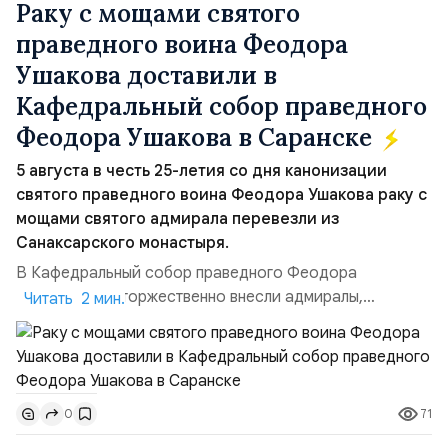
Раку с мощами святого
праведного воина Феодора
Ушакова доставили в
Кафедральный собор праведного
Феодора Ушакова в Саранске
5 августа в честь 25-летия со дня канонизации
святого праведного воина Феодора Ушакова раку с
мощами святого адмирала перевезли из
Санаксарского монастыря.
В Кафедральный собор праведного Феодора
Ушакова раку торжественно внесли адмиралы,
Читать 2 мин.
участвовавшие в канонизации святого праведного
воина Феодора Ушакова 25 лет назад:Адмирал
Владимир Прокофьевич Валуев, командующий
Балтийским флотом ВМФ России (2001–2006
71
0
гг.);Адмирал Владимир Петрович Комоедов,
командующий Черноморским флотом ВМФ России