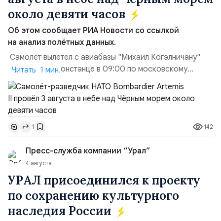
около девяти часов
Об этом сообщает РИА Новости со ссылкой
на анализ полётных данных.
Самолёт вылетел с авиабазы "Михаил Когэлничану"
в румынской Констанце в 09:00 по московскому
Читать 1 мин.
времени и направился по прямой к турецко-грузинской
границе. На базу самолёт вернулся после 18 часов,
совершив три облёта примерно по одной
траектории.Не исключено, что Artemis II участвовал в
142
1
наведени...
Пресс-служба компании “Урал”
4 августа
УРАЛ присоединился к проекту
по сохранению культурного
наследия России