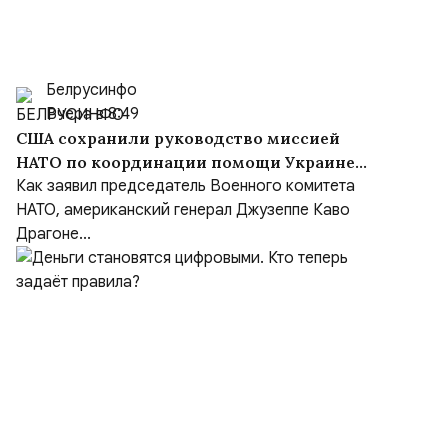
Белрусинфо
Вчера в 8:49
США сохранили руководство миссией
НАТО по координации помощи Украине
(NSATU), несмотря на обещания передать
Как заявил председатель Военного комитета
функции Европе
НАТО, американский генерал Джузеппе Каво
Драгоне...