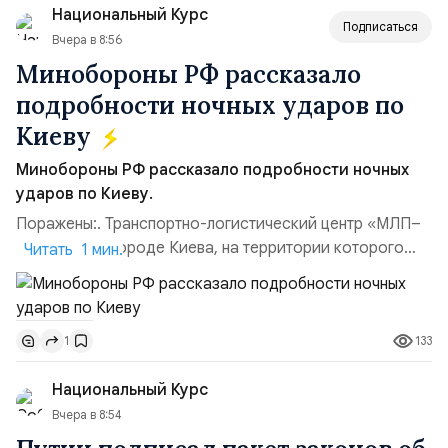
Национальный Курс
(1998–2002 г...
Подписаться
Вчера в 8:56
Минобороны РФ рассказало
подробности ночных ударов по
Киеву
Минобороны РФ рассказало подробности ночных
ударов по Киеву.
Поражены:. Транспортно-логистический центр «МЛП–
Чайка» в пригороде Киева, на территории которого
Читать 1 мин.
осуществлялось хранение, сборка а также запуск с
прилегающего полевого аэродром «Чайка»
дальнобойных БПЛА ВСУ; Складские помещения
133
1
«Транс-Логистик» в Оболонском районе г. Киев,
использовавшиеся для хранения военного
Национальный Курс
имущества ВСУ; Сортировочны...
Вчера в 8:54