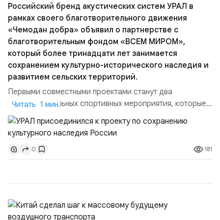
Российский бренд акустических систем УРАЛ в
рамках своего благотворительного движения
«Чемодан добра» объявил о партнерстве с
благотворительным фондом «ВСЕМ МИРОМ»,
который более тринадцати лет занимается
сохранением культурно-исторического наследия и
развитием сельских территорий.
Первыми совместными проектами станут два
благотворительных спортивных мероприятия, которые
Читать 1 мин.
пройдут в августе в Ивановской области и объединят
жителей региона, волонтеров и участников со всей
страны. Для УРАЛ это продолжение философии
181
0
бренда, основанной на развитии российского
производства и продвижении русского звука.
Компания убеждена, что уважение к с...