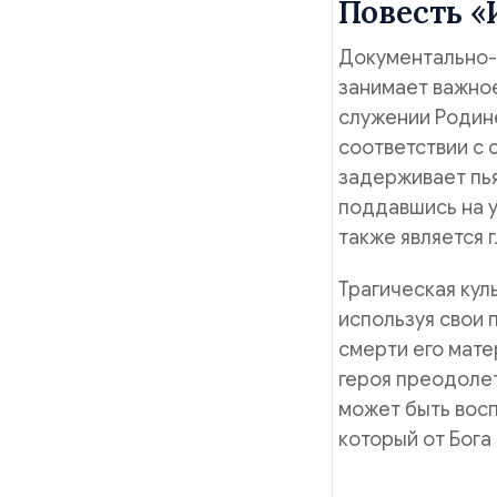
Повесть «
Документально-
занимает важное
служении Родине
соответствии с 
задерживает пья
поддавшись на у
также является 
Трагическая кул
используя свои 
смерти его мате
героя преодоле
может быть восп
который от Бога