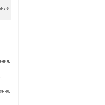
льные
ения,
.
ения,
о