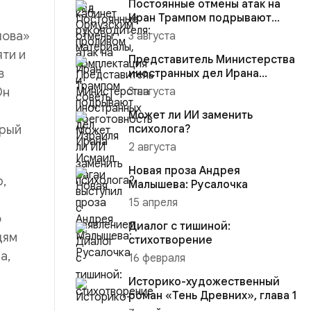
Постоянные отмены атак на
Иран Трампом подрывают
боеготовность Израиля
лова»
3 августа
яти и
Представитель Министерства
в
иностранных дел Ирана
Исмаил Багаи выступил с зая...
Он
3 августа
Может ли ИИ заменить
орый
психолога?
2 августа
Новая проза Андрея
р,
Малышева: Русалочка
15 апреля
о
Диалог с тишиной:
дям
стихотворение
а,
16 февраля
Историко-художественный
роман «Тень Древних», глава 1