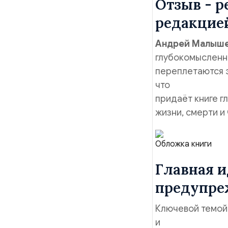
Отзыв - р
редакцией
Андрей Малыш
глубокомысленны
переплетаются 
что
придаёт книге г
жизни, смерти и
Обложка книги
Главная и
предупре
Ключевой темой
и