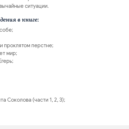
вычайные ситуации.
дения в книге:
собе;
 и проклятом перстне;
ет мир;
Егерь;
а Соколова (части 1, 2, 3);