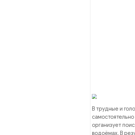
В трудные и гол
самостоятельно
организует поис
водоёмах. В рез