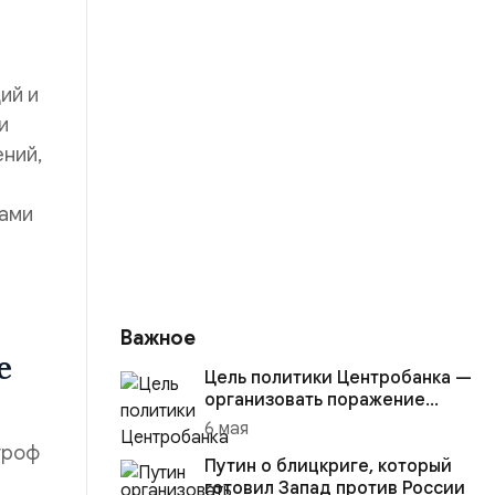
ий и
и
ний,
сами
Важное
е
Цель политики Центробанка —
организовать поражение
России в вооружённом
6 мая
конфликте с США
троф
Путин о блицкриге, который
готовил Запад против России