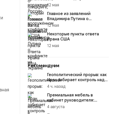
12 мая
Главное из заявлений
ти
Владимира Путина о
конфликте на Украине
12 мая
Некоторые пункты ответа
Ирана США
12 мая
Рекомендуем
Геополитический прорыв: как
Иран забирает контроль над
Ормузским проливом
4 ч. назад
вная
Премиальная мебель в
кабинет руководителя:
материалы, комплектация и
4 августа
советы