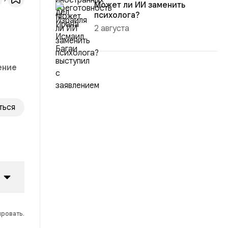
Может ли ИИ заменить
психолога?
2 августа
ение
ться
ировать.