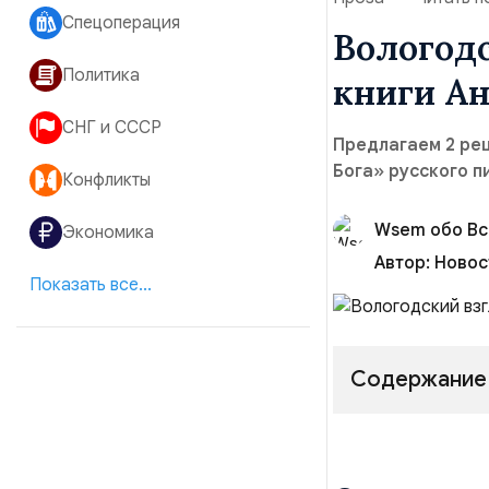
Спецоперация
Вологодс
Политика
книги А
СНГ и СССР
Предлагаем 2 ре
Бога» русского 
Конфликты
Wsem обо В
Экономика
Автор:
Новос
Показать все...
Содержание