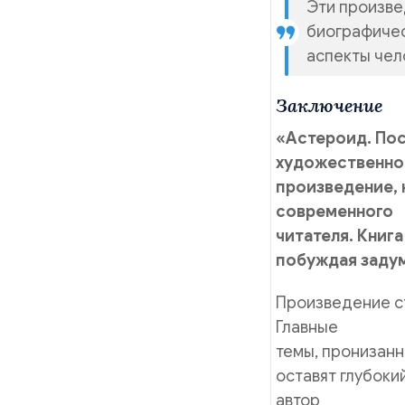
Эти произве
биографичес
аспекты чел
Заключение
«Астероид. Пос
художественно
произведение, 
современного
читателя. Книг
побуждая задум
Произведение с
Главные
темы, пронизан
оставят глубоки
автор