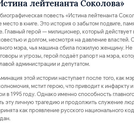
Истина лейтенанта Соколова»
биографическая повесть «Истина лейтенанта Соко
 место в книге. Это история о забытом подвиге, пам
. Главный герой — милиционер, который действует 
совестью и долгом, несмотря на давление властей. 
ного мэра, чья машина сбила пожилую женщину. Не
говоры и угрозы, герой подаёт рапорт на мэра, кот
главой администрации и депутатом.
ьминация этой истории наступает после того, как мэ
полномочия, мстит герою, что приводит к инфаркту и
ри в 1995 году. Однако именно способность главног
ть эту личную трагедию и продолжить служение лю
ринята как проявление русского национального код
 дан.