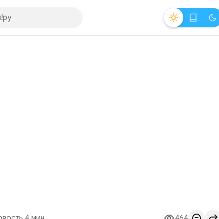
овость 4 мин.
464