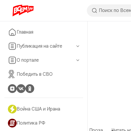
Главная
Публикация на сайте
О портале
Победить в СВО
Война США и Ирана
Политика РФ
Проза
Читать н