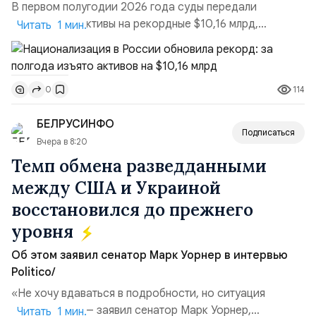
В первом полугодии 2026 года суды передали
государству активы на рекордные $10,16 млрд,
Читать 1 мин.
подсчитали аналитики AK&M. Это в 2,5 раза больше,
чем за аналогичный период 2025 года ($3,95 млрд).
Всего зафиксировано 15 национализационных
114
0
транзакций, которые обеспечили 42,2% денежного
объёма всего российского рынка слияний и
БЕЛРУСИНФО
поглощений. Крупнейшей ...
Подписаться
Вчера в 8:20
Темп обмена разведданными
между США и Украиной
восстановился до прежнего
уровня
Об этом заявил сенатор Марк Уорнер в интервью
Politico/
«Не хочу вдаваться в подробности, но ситуация
улучшилась», — заявил сенатор Марк Уорнер,
Читать 1 мин.