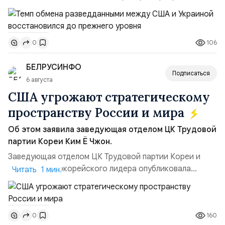
высокопоставленный член комитета по разведке,
добавив, что использование Украиной беспилотников и
ракет большой дальности позволило ей наносить
106
0
удары вглубь российской территории и укрепило её
позиции.Сотрудничество со стороны США стало
БЕЛРУСИНФО
ключом к позитивному пов...
Подписаться
6 августа
США угрожают стратегическому
пространству России и мира
Об этом заявила заведующая отделом ЦК Трудовой
партии Кореи Ким Ё Чжон.
Заведующая отделом ЦК Трудовой партии Кореи и
сестра северокорейского лидера опубликовала
Читать 1 мин.
заявление для прессы в ответ на проведение Токио
совместных с флотом США запусков крылатых ракет
Томагавк.«Япония отбросила обманчивую видимость
160
0
„исключительно оборонительной страны“ и выносит