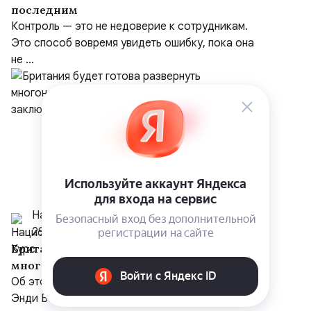
последним
Контроль — это не недоверие к сотрудникам.
Это способ вовремя увидеть ошибку, пока она
не ...
Национальный Курс
29 июля
Британия будет готова развернуть
многонациональные силы на Украине
после заключения мирного соглашения
Об этом заявил новый премьер - министр Англии
Энди Бернэм.