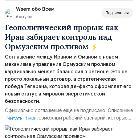
вопрос о собственном ядерном вооружении на
Wsem обо Всём
всеобщее обозрение, одновреме...
Подписаться
6 августа
Геополитический прорыв: как
Иран забирает контроль над
Ормузским проливом
Соглашение между Ираном и Оманом о новом
механизме управления Ормузским проливом
кардинально меняет баланс сил в регионе. Это не
просто локальный договор, а стратегическая
победа Тегерана, которая де-факто оформляет его
новый статус в мировой энергетической
безопасности.
Официально соглашение ещё не подписано. Описанные
пункты — это возможный рабочий сценарий, которые
Читать 1 мин.
скорее всего будут реализованы.Разбираем ключевые
тезисы и последствия этого соглашения:. 1. Новые