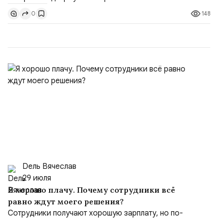
доли контроля (75 на 25). Было: Ранее Иран и Оман
148
0
контролировали пролив на паритетных началах —
50/50. Стало: Новое соглашение закрепляет за
Ираном...
Dель Вячеслав
29 июля
Я хорошо плачу. Почему сотрудники всё
равно ждут моего решения?
Сотрудники получают хорошую зарплату, но по-