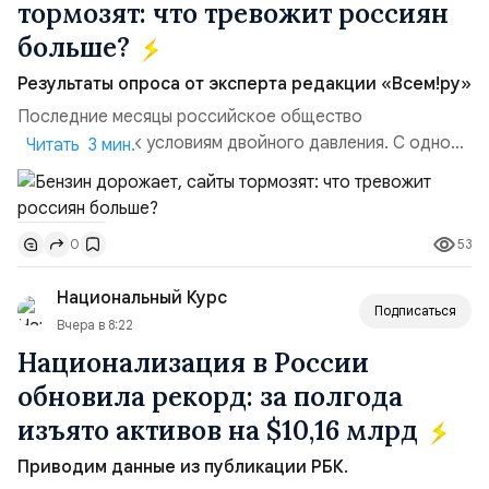
тормозят: что тревожит россиян
больше?
Результаты опроса от эксперта редакции «Всем!ру»
Последние месяцы российское общество
адаптируется к условиям двойного давления. С одной
Читать 3 мин.
стороны, происходит рост цен на товары первой
необходимости, инфляция и локальные сбои в
поставках бензина. А с другой – технологическая
53
0
турбулентность: перебои в работе интернета,
блокировки сайтов, необходимость осваивать VPN и
Национальный Курс
российские платформы.Что из этого бье...
Подписаться
Вчера в 8:22
Национализация в России
обновила рекорд: за полгода
изъято активов на $10,16 млрд
Приводим данные из публикации РБК.