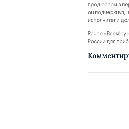
продюсеры в пер
он подчеркнул, 
исполнители дол
Ранее «Всем!ру
России для при
Комментир