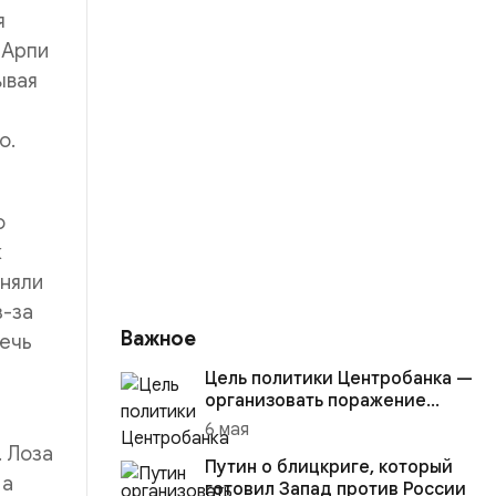
я
 Арпи
ывая
о.
о
к
лняли
з-за
Важное
речь
Цель политики Центробанка —
организовать поражение
России в вооружённом
6 мая
конфликте с США
. Лоза
Путин о блицкриге, который
 а
готовил Запад против России