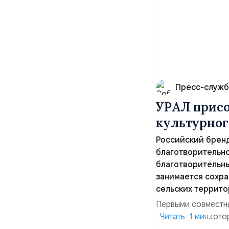
Пресс-служб
УРАЛ присо
культурног
Российский бренд
благотворительно
благотворительн
занимается сохра
сельских террито
Первыми совместны
мероприятия, кото
Читать 1 мин.