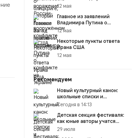
ение
12 мая
Главное из заявлений
Владимира Путина о
конфликте на Украине
12 мая
Некоторые пункты ответа
Ирана США
12 мая
Рекомендуем
Новый культурный канон:
школьные списки и
документальное кино
Сегодня в 14:13
формируют обра...
Детская секция фестиваля:
как юные авторы учатся
говорить языком кино
29 июля