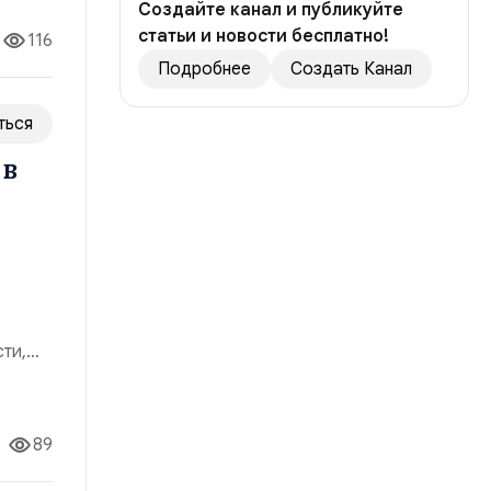
Создайте канал и публикуйте
статьи и новости бесплатно!
116
Подробнее
Создать Канал
ться
 в
сти,
нию
цесс
89