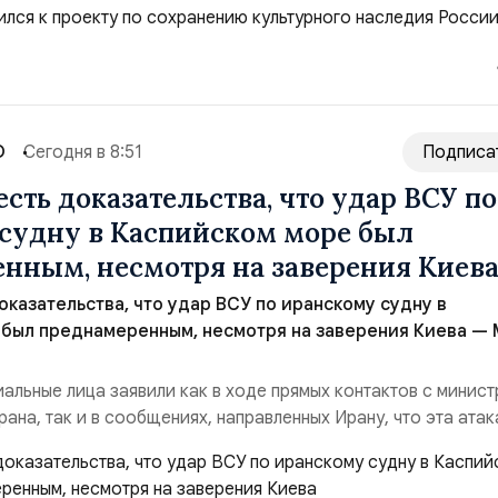
ов и участников со всей страны. Для УРАЛ это продолжение
 основанной на развитии российского производства и
го звука. Компания убеждена, что уважение к с...
О
Сегодня в 8:51
Подписа
есть доказательства, что удар ВСУ по
судну в Каспийском море был
нным, несмотря на заверения Киев
оказательства, что удар ВСУ по иранскому судну в
 был преднамеренным, несмотря на заверения Киева —
альные лица заявили как в ходе прямых контактов с минис
ана, так и в сообщениях, направленных Ирану, что эта атак
ной», — заявил официальный представитель МИД Ирана Эс
нференции в Тегеране 3 августа.Иранская сторона ожидает 