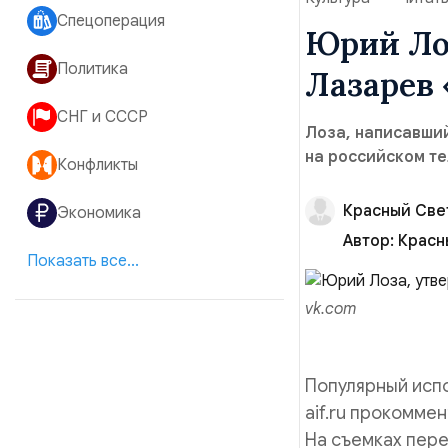
Спецоперация
Юрий Лоз
Политика
Лазарев 
СНГ и СССР
Лоза, написавший
на российском т
Конфликты
Красный Све
Экономика
Автор:
Красн
Показать все...
vk.com
Популярный испо
aif.ru прокомме
На съемках пере