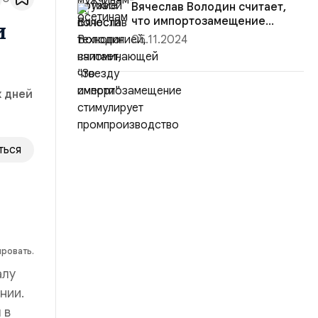
Вячеслав Володин считает,
что импортозамещение
и
стимулир...
05.11.2024
х дней
ться
ировать.
алу
нии.
 в