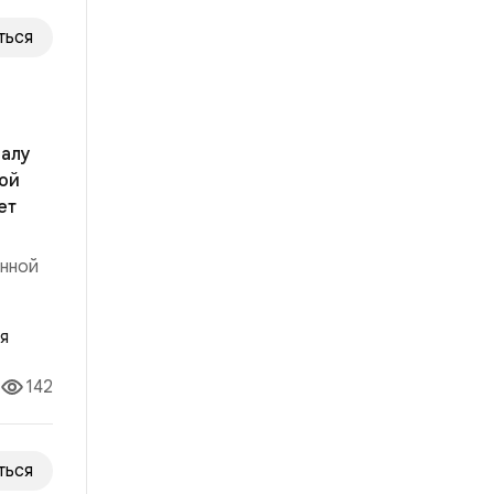
ться
налу
ной
ет
анной
142
ться