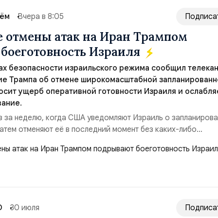
сём
Вчера в 8:05
Подписа
 отмены атак на Иран Трампом
боеготовность Израиля
ах безопасности израильского режима сообщил телека
ние Трампа об отмене широкомасштабной запланирован
носит ущерб оперативной готовности Израиля и ослабля
вание.
з за неделю, когда США уведомляют Израиль о запланиров
затем отменяют её в последний момент без каких-либо
нным этого СМИ, тысячи военнослужащих армии Израиля
сь к возможной эскалации региональной напряжённости с
Реакция официального представителя МИД Ира...
О
30 июля
Подписа