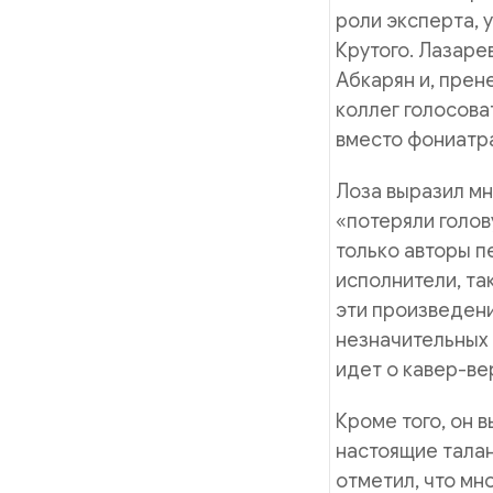
роли эксперта, 
Крутого. Лазаре
Абкарян и, прен
коллег голосоват
вместо фониатра
Лоза выразил мн
«потеряли голов
только авторы п
исполнители, та
эти произведени
незначительных 
идет о кавер-ве
Кроме того, он 
настоящие талан
отметил, что мн