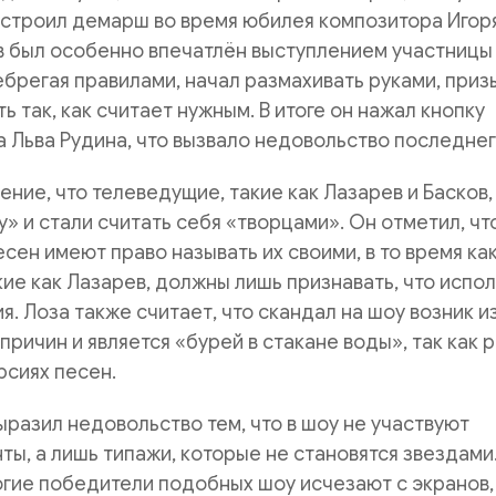
устроил демарш во время юбилея композитора Игор
в был особенно впечатлён выступлением участницы
ебрегая правилами, начал размахивать руками, приз
ь так, как считает нужным. В итоге он нажал кнопку
 Льва Рудина, что вызвало недовольство последнег
ение, что телеведущие, такие как Лазарев и Басков,
у» и стали считать себя «творцами». Он отметил, чт
есен имеют право называть их своими, в то время ка
кие как Лазарев, должны лишь признавать, что испо
я. Лоза также считает, что скандал на шоу возник и
причин и является «бурей в стакане воды», так как 
рсиях песен.
выразил недовольство тем, что в шоу не участвуют
ты, а лишь типажи, которые не становятся звездами
огие победители подобных шоу исчезают с экранов,