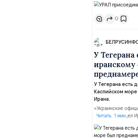
региона, волонтер
философии бренда,
продвижении русско
0
БЕЛРУСИНФ
У Тегерана 
иранскому 
преднамере
У Тегерана есть д
Каспийском море
Ирана.
«Украинские офици
иностранных дел Ир
Читать 1 мин.
была преднамерен
Багаи на пресс-ко