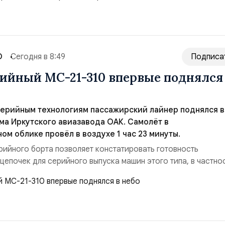
их шагов, которые подтвер...
О
Сегодня в 8:49
Подписа
ийный МС-21-310 впервые поднялся
серийным технологиям пассажирский лайнер поднялся в
ма Иркутского авиазавода ОАК. Самолёт в
м облике провёл в воздухе 1 час 23 минуты.
рийного борта позволяет констатировать готовность
цепочек для серийного выпуска машин этого типа, в частно
18 самолётов. Также завод уже может приступить к выполне
верждённых Правительством России. Параллельно идет про
ушного судна. На данный момент МС-2...