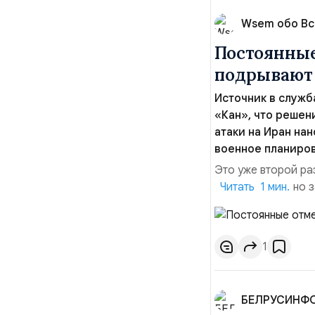
Wsem обо В
Постоянные
подрывают 
Источник в служб
«Кан», что реше
атаки на Иран на
военное планиро
Это уже второй ра
атаке на Иран, но 
Читать 1 мин.
объяснений.По да
неделями готовили
Ираном. Напомним:
1
БЕЛРУСИНФ