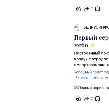
Украины практическ
0
БЕЛРУСИНФ
Первый сер
небо
Построенный по 
воздух с аэродро
импортозамещённо
Успешный полёт се
производственных 
Читать 1 мин.
первой партии из 
новых заказов, ут
сертификации возд
0