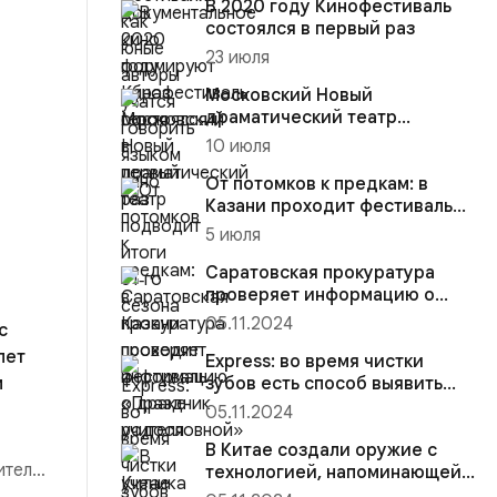
В 2020 году Кинофестиваль
состоялся в первый раз
23 июля
Московский Новый
драматический театр
подводит итоги 51‑го сезона
10 июля
От потомков к предкам: в
Казани проходит фестиваль
«Праздник родословной»
5 июля
Саратовская прокуратура
проверяет информацию о
драке учителя и ученика
05.11.2024
с
лет
Express: во время чистки
м
зубов есть способ выявить
рак ротовой полости
05.11.2024
В Китае создали оружие с
ителей
технологией, напоминающей
"Звезду смерти"...