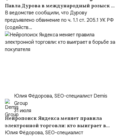
Павла Дурова в международный розыск по
делу о содействии терроризму
В ведомстве сообщили, что Дурову
предъявлено обвинение по ч. 1.1 ст. 205.1 УК РФ
(содейств...
Юлия Фёдорова, SEO-специалист Demis
Group
31 июля
Нейропоиск Яндекса меняет правила
электронной торговли: кто выиграет в
борьбе за покупателя
Юлия Фёдорова, SEO-специалист