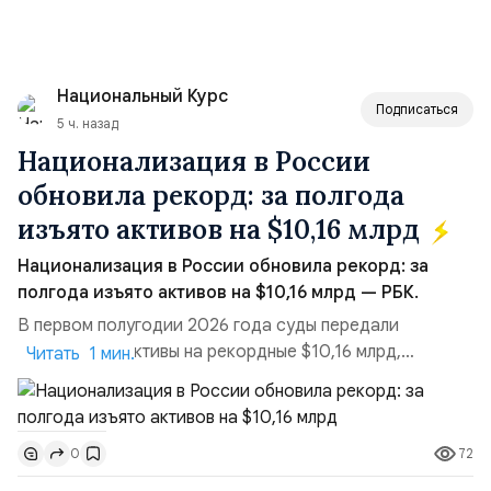
Национальный Курс
Подписаться
5 ч. назад
Национализация в России
обновила рекорд: за полгода
изъято активов на $10,16 млрд
Национализация в России обновила рекорд: за
полгода изъято активов на $10,16 млрд — РБК.
В первом полугодии 2026 года суды передали
государству активы на рекордные $10,16 млрд,
Читать 1 мин.
подсчитали аналитики AK&M. Это в 2,5 раза больше,
чем за аналогичный период 2025 года ($3,95 млрд).
Всего зафиксировано 15 национализационных
72
0
транзакций, которые обеспечили 42,2% денежного
объёма всего российского рынка слияний и