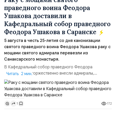
праведного воина Феодора
Ушакова доставили в
Кафедральный собор праведного
Феодора Ушакова в Саранске
5 августа в честь 25-летия со дня канонизации
святого праведного воина Феодора Ушакова раку с
мощами святого адмирала перевезли из
Санаксарского монастыря.
В Кафедральный собор праведного Феодора
Ушакова раку торжественно внесли адмиралы,
Читать 2 мин.
участвовавшие в канонизации святого праведного
воина Феодора Ушакова 25 лет назад:Адмирал
Владимир Прокофьевич Валуев, командующий
Балтийским флотом ВМФ России (2001–2006
172
1
гг.);Адмирал Владимир Петрович Комоедов,
командующий Черноморским флотом ВМФ России