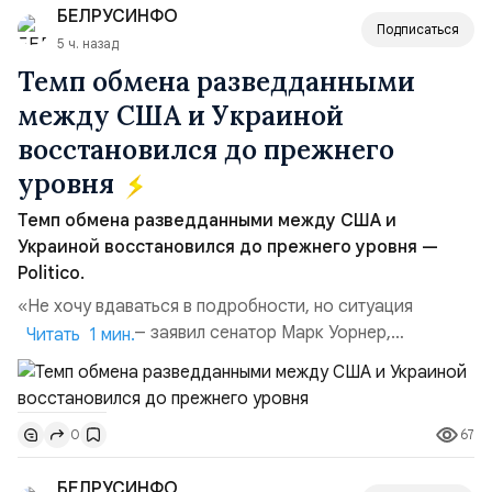
БЕЛРУСИНФО
поглощений. Крупнейшей ...
Подписаться
5 ч. назад
Темп обмена разведданными
между США и Украиной
восстановился до прежнего
уровня
Темп обмена разведданными между США и
Украиной восстановился до прежнего уровня —
Politico.
«Не хочу вдаваться в подробности, но ситуация
улучшилась», — заявил сенатор Марк Уорнер,
Читать 1 мин.
высокопоставленный член комитета по разведке,
добавив, что использование Украиной беспилотников и
ракет большой дальности позволило ей наносить
67
0
удары вглубь российской территории и укрепило её
позиции.Сотрудничество со стороны США стало
БЕЛРУСИНФО
ключом к позитивному пов...