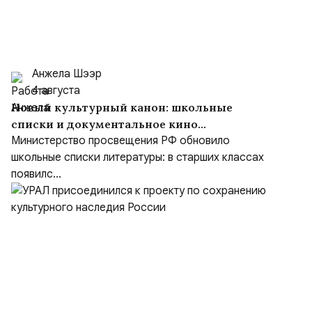
Анжела Шээр
4 августа
Новый культурный канон: школьные
списки и документальное кино
формируют образ героя
Министерство просвещения РФ обновило
школьные списки литературы: в старших классах
появилс...