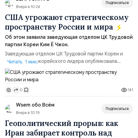
Подписаться
Вчера в 10:24
США угрожают стратегическому
пространству России и мира
Об этом заявила заведующая отделом ЦК Трудовой
партии Кореи Ким Ё Чжон.
Заведующая отделом ЦК Трудовой партии Кореи и
сестра северокорейского лидера опубликовала
Читать 1 мин.
заявление для прессы в ответ на проведение Токио
совместных с флотом США запусков крылатых ракет
Томагавк.«Япония отбросила обманчивую видимость
141
0
„исключительно оборонительной страны“ и выносит
вопрос о собственном ядерном вооружении на
Wsem обо Всём
всеобщее обозрение, одновреме...
Подписаться
Вчера в 10:19
Геополитический прорыв: как
Иран забирает контроль над