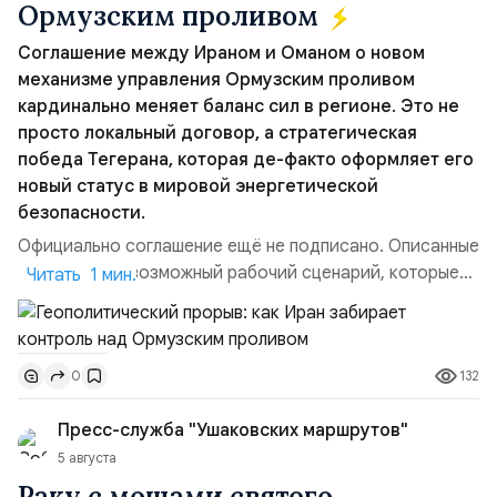
Ормузским проливом
Соглашение между Ираном и Оманом о новом
механизме управления Ормузским проливом
кардинально меняет баланс сил в регионе. Это не
просто локальный договор, а стратегическая
победа Тегерана, которая де-факто оформляет его
новый статус в мировой энергетической
безопасности.
Официально соглашение ещё не подписано. Описанные
пункты — это возможный рабочий сценарий, которые
Читать 1 мин.
скорее всего будут реализованы.Разбираем ключевые
тезисы и последствия этого соглашения:. 1. Новые
доли контроля (75 на 25). Было: Ранее Иран и Оман
132
0
контролировали пролив на паритетных началах —
50/50. Стало: Новое соглашение закрепляет за
Пресс-служба "Ушаковских маршрутов"
Ираном...
5 августа
Раку с мощами святого