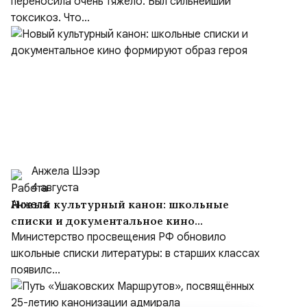
переносила очень тяжело. Был сильнейший
токсикоз. Что...
Анжела Шээр
4 августа
Новый культурный канон: школьные
списки и документальное кино
формируют образ героя
Министерство просвещения РФ обновило
школьные списки литературы: в старших классах
появилс...