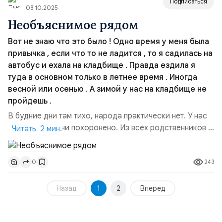
Подписаться
08.10.2025
Необъяснимое рядом
Вот не знаю что это было ! Одно время у меня была
привычка , если что то не ладится , то я садилась на
автобус и ехала на кладбище . Правда ездила я
туда в основном только в летнее время . Иногда
весной или осенью . А зимой у нас на кладбище не
пройдешь .
В будние дни там тихо, народа практически нет. У нас
там много родни похоронено. Из всех родственников я
Читать 2 мин.
чаще всего приходила на могилу своей тётушки. При
жизни она была женщиной мудрой и рассудительной. Я
243
0
садилась на лавочку возле её могилы и начинала
рассказывать ей обо всех своих проблемах. Пока
рассказывала, постепенно успокаивалась. В гол...
Назад
1
2
Вперед