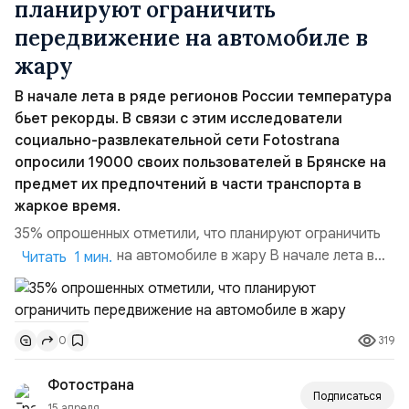
планируют ограничить
передвижение на автомобиле в
жару
В начале лета в ряде регионов России температура
бьет рекорды. В связи с этим исследователи
социально-развлекательной сети Fotostrana
опросили 19000 своих пользователей в Брянске на
предмет их предпочтений в части транспорта в
жаркое время.
35% опрошенных отметили, что планируют ограничить
передвижение на автомобиле в жару В начале лета в
Читать 1 мин.
ряде регионов России температура бьет рекорды. В
связи с этим исследователи социально-
развлекательной сети Fotostrana опросили 19000
319
0
своих пользователей в Брянске на предмет их
предпочтений в части транспорта в жаркое время. 36%
Фотострана
опрошенных отметили, что п...
Подписаться
15 апреля