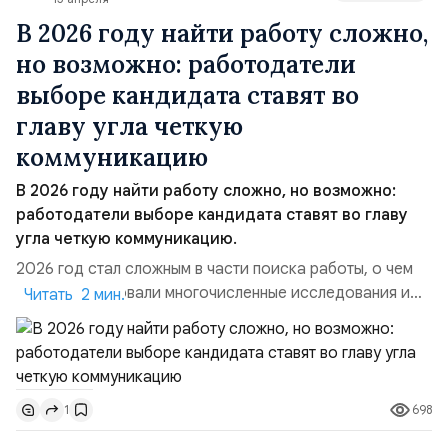
В 2026 году найти работу сложно,
но возможно: работодатели
выборе кандидата ставят во
главу угла четкую
коммуникацию
В 2026 году найти работу сложно, но возможно:
работодатели выборе кандидата ставят во главу
угла четкую коммуникацию.
2026 год стал сложным в части поиска работы, о чем
свидетельствовали многочисленные исследования и
Читать 2 мин.
публикации в СМИ. В том числе и рядовые соискатели
рассказывали о своем опыте поиска нескольких
месяцев работы и о ряде трудностей. Исследователи
социально-развлекательной сети опросили 25 000
698
1
своих пользователей в Брянске на предмет поиска
работ...