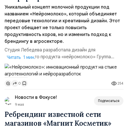
Уникальный концепт молочной продукции под
названием «Нейромолоко», который объединяет
передовые технологии и креативный дизайн. Этот
проект обещает не только повысить
продуктивность коров, но и изменить подход к
брендингу в агросекторе.
Студия Лебедева разработала дизайн для
инновационного продукта «нейромолоко» Группа
Читать 1 мин.
компаний «Нейри» совместно с технологической
платформой «НейроРога» представили концепт
лимитированной линейки молочной продукции под
254
0
названием «Нейромолоко». Проект сочетает
несколько направлений: агротехнологии,
Новости в Фокусе!
нейроразработки и визуальные коммуникации. Его
Подписаться
можно расс...
9 мая
Ребрендинг известной сети
магазинов «Магнит Косметик»