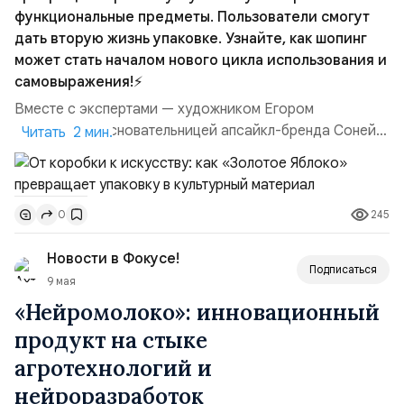
функциональные предметы. Пользователи смогут
дать вторую жизнь упаковке. Узнайте, как шопинг
может стать началом нового цикла использования и
самовыражения!⚡️
Вместе с экспертами — художником Егором
Шумиловым, основательницей апсайкл-бренда Соней
Читать 2 мин.
Щербаковой, кинологом Анной Дыман — компания
выпустила видеоинструкции, как дать упаковке вторую
жизнь Бренд «Золотое Яблоко» запустил проект, в
245
0
котором привычная упаковка перестаёт быть
одноразовой и становится основой для творчества и
Новости в Фокусе!
бытовых вещей. Речь ...
Подписаться
9 мая
«Нейромолоко»: инновационный
продукт на стыке
агротехнологий и
нейроразработок