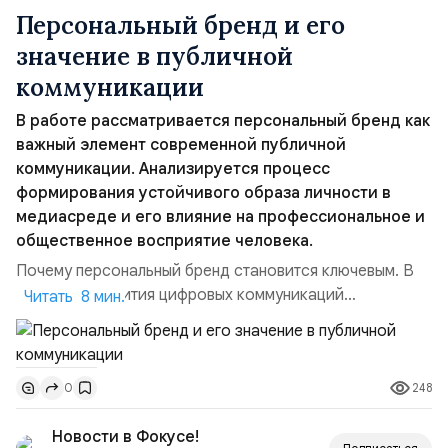
Персональный бренд и его
значение в публичной
коммуникации
В работе рассматривается персональный бренд как
важный элемент современной публичной
коммуникации. Анализируется процесс
формирования устойчивого образа личности в
медиасреде и его влияние на профессиональное и
общественное восприятие человека.
Почему персональный бренд становится ключевым. В
условиях развития цифровых коммуникаций
Читать 8 мин.
персональный бренд приобретает ключевое значение.
Личность всё чаще выступает не только участником
коммуникации, но и самостоятельным
248
0
медиасубъектом, влияющим на формирование
общественного мнения. Современная информационная
Новости в Фокусе!
среда характеризуется высокой конкуренцией...