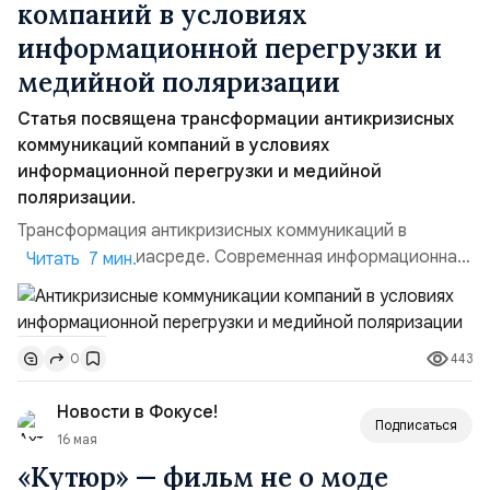
компаний в условиях
информационной перегрузки и
медийной поляризации
Статья посвящена трансформации антикризисных
коммуникаций компаний в условиях
информационной перегрузки и медийной
поляризации.
Трансформация антикризисных коммуникаций в
цифровой медиасреде. Современная информационная
Читать 7 мин.
среда характеризуется высокой скоростью
распространения данных и постоянным ростом объёма
контента. Развитие социальных сетей и цифровых
443
0
платформ существенно изменило механизмы
восприятия информации аудиторией. В условиях
Новости в Фокусе!
информационной перегрузки пользователи еже...
Подписаться
16 мая
«Кутюр» — фильм не о моде