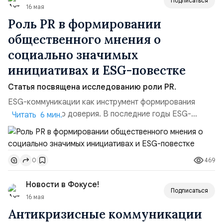
Подписаться
16 мая
Роль PR в формировании
общественного мнения о
социально значимых
инициативах и ESG-повестке
Статья посвящена исследованию роли PR.
ESG-коммуникации как инструмент формирования
общественного доверия. В последние годы ESG-
Читать 6 мин.
повестка стала одним из ключевых направлений
развития корпоративных коммуникаций.
Экологические, социальные и управленческие
469
0
инициативы компаний все чаще влияют не только на
инвестиционную привлекательность бизнеса, но и на
Новости в Фокусе!
его общественную репутацию. Рост инт...
Подписаться
16 мая
Антикризисные коммуникации