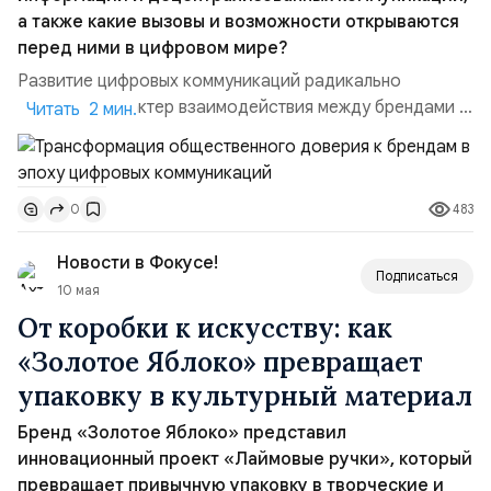
а также какие вызовы и возможности открываются
перед ними в цифровом мире?
Развитие цифровых коммуникаций радикально
изменило характер взаимодействия между брендами и
Читать 2 мин.
обществом. Если раньше коммуникация была линейной
(компания транслировала готовые сообщения через
ограниченный набор каналов), то сегодня мы
483
0
наблюдаем переход к интерактивной модели.
Аудитория перестала быть пассивным получателем и
Новости в Фокусе!
стала активным участником форми...
Подписаться
10 мая
От коробки к искусству: как
«Золотое Яблоко» превращает
упаковку в культурный материал
Бренд «Золотое Яблоко» представил
инновационный проект «Лаймовые ручки», который
превращает привычную упаковку в творческие и