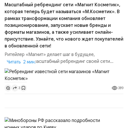
Масштабный ребрендинг сети «Магнит Косметик»,
которая теперь будет называться «М.Косметик». В
рамках трансформации компания обновляет
позиционирование, запускает новые бренды и
форматы магазинов, а также усиливает онлайн-
присутствие. Узнайте, что нового ждет покупателей
в обновленной сети!
Ритейлер «Магнит» делает шаг в будущее,
анонсировав масштабный ребрендинг своей сети
Читать 2 мин.
«Магнит Косметик». Теперь магазины будут носить
современное название «М. Косметик», что отражает
новый подход к позиционированию и ассортименту.
389
3
Важным элементом трансформации станет запуск
нового бренда «М. Кос», под которым откроются
специализированные бьюти-сто...