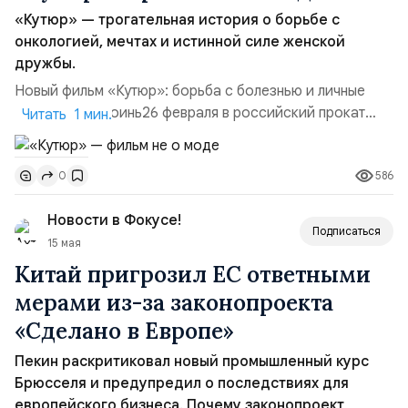
«Кутюр» — трогательная история о борьбе с
онкологией, мечтах и истинной силе женской
дружбы.
Новый фильм «Кутюр»: борьба с болезнью и личные
испытания героинь26 февраля в российский прокат
Читать 1 мин.
вышел Французско-американский фильм «Кутюр»
режиссёра Алис Винокур, который, несмотря на свои
586
0
модные амбиции, сосредоточен на более серьёзной
теме — борьбе с онкологией и личных испытаниях
Новости в Фокусе!
главных героинь. Аннотация обещает сюжет про
Подписаться
внутренне устройство...
15 мая
Китай пригрозил ЕС ответными
мерами из-за законопроекта
«Сделано в Европе»
Пекин раскритиковал новый промышленный курс
Брюсселя и предупредил о последствиях для
европейского бизнеса. Почему законопроект