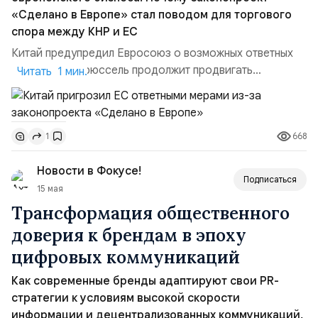
«Сделано в Европе» стал поводом для торгового
спора между КНР и ЕС
Китай предупредил Евросоюз о возможных ответных
мерах, если Брюссель продолжит продвигать
Читать 1 мин.
промышленный законопроект «Сделано в Европе» без
существенных изменений. В Пекине считают, что
инициатива создаёт дискриминационные условия для
668
1
иностранных инвесторов и может нарушать правила
Всемирной торговой организации.Китай предупредил
Новости в Фокусе!
Евросоюз о возможных отв...
Подписаться
15 мая
Трансформация общественного
доверия к брендам в эпоху
цифровых коммуникаций
Как современные бренды адаптируют свои PR-
стратегии к условиям высокой скорости
информации и децентрализованных коммуникаций,