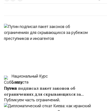
командующий Черноморским флотом ВМФ России
(1998–2002 г...
Национальный Курс
5 августа
Путин подписал пакет законов об
ограничениях для скрывающихся за
рубежом преступников и иноагентов
Публикуем часть ограничений.