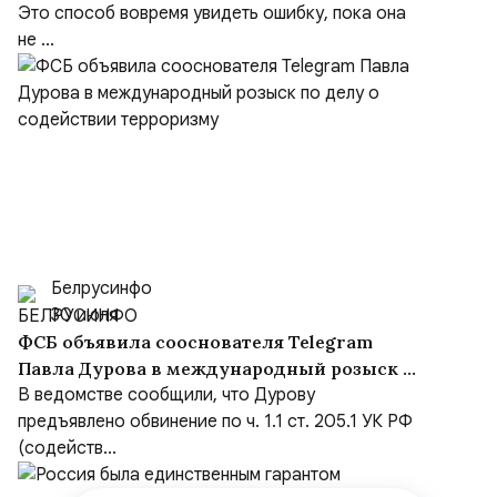
Это способ вовремя увидеть ошибку, пока она
не ...
Белрусинфо
30 июля
ФСБ объявила сооснователя Telegram
Павла Дурова в международный розыск по
делу о содействии терроризму
В ведомстве сообщили, что Дурову
предъявлено обвинение по ч. 1.1 ст. 205.1 УК РФ
(содейств...