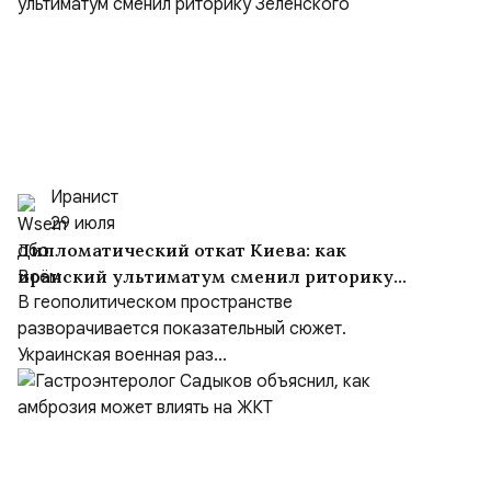
Иранист
29 июля
Дипломатический откат Киева: как
иранский ультиматум сменил риторику
Зеленского
В геополитическом пространстве
разворачивается показательный сюжет.
Украинская военная раз...