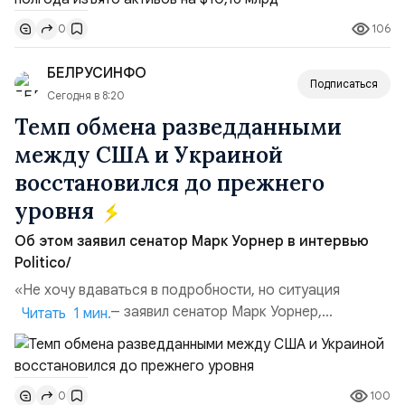
Всего зафиксировано 15 национализационных
106
0
транзакций, которые обеспечили 42,2% денежного
объёма всего российского рынка слияний и
БЕЛРУСИНФО
поглощений. Крупнейшей ...
Подписаться
Сегодня в 8:20
Темп обмена разведданными
между США и Украиной
восстановился до прежнего
уровня
Об этом заявил сенатор Марк Уорнер в интервью
Politico/
«Не хочу вдаваться в подробности, но ситуация
улучшилась», — заявил сенатор Марк Уорнер,
Читать 1 мин.
высокопоставленный член комитета по разведке,
добавив, что использование Украиной беспилотников и
ракет большой дальности позволило ей наносить
100
0
удары вглубь российской территории и укрепило её