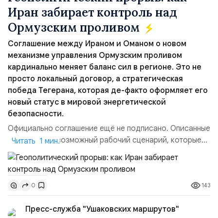
Иран забирает контроль над
Ормузским проливом
Соглашение между Ираном и Оманом о новом
механизме управления Ормузским проливом
кардинально меняет баланс сил в регионе. Это не
просто локальный договор, а стратегическая
победа Тегерана, которая де-факто оформляет его
новый статус в мировой энергетической
безопасности.
Официально соглашение ещё не подписано. Описанные
пункты — это возможный рабочий сценарий, которые
Читать 1 мин.
скорее всего будут реализованы.Разбираем ключевые
тезисы и последствия этого соглашения:. 1. Новые
доли контроля (75 на 25). Было: Ранее Иран и Оман
143
0
контролировали пролив на паритетных началах —
50/50. Стало: Новое соглашение закрепляет за
Пресс-служба "Ушаковских маршрутов"
Ираном...