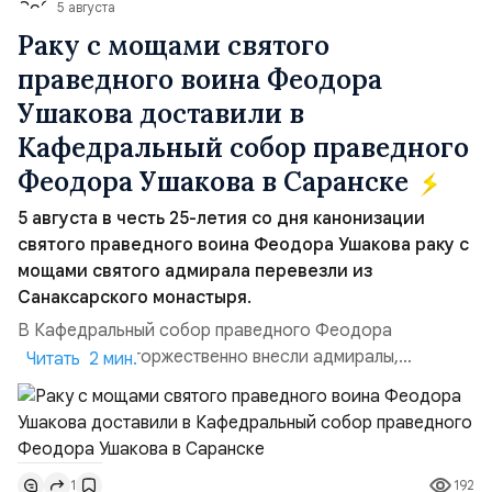
5 августа
Раку с мощами святого
праведного воина Феодора
Ушакова доставили в
Кафедральный собор праведного
Феодора Ушакова в Саранске
5 августа в честь 25-летия со дня канонизации
святого праведного воина Феодора Ушакова раку с
мощами святого адмирала перевезли из
Санаксарского монастыря.
В Кафедральный собор праведного Феодора
Ушакова раку торжественно внесли адмиралы,
Читать 2 мин.
участвовавшие в канонизации святого праведного
воина Феодора Ушакова 25 лет назад:Адмирал
Владимир Прокофьевич Валуев, командующий
Балтийским флотом ВМФ России (2001–2006
192
1
гг.);Адмирал Владимир Петрович Комоедов,