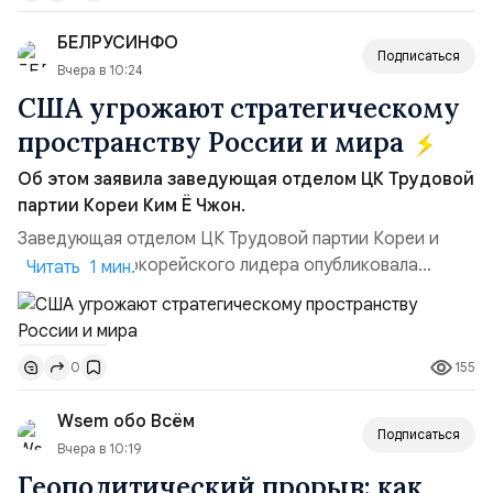
позиции.Сотрудничество со стороны США стало
БЕЛРУСИНФО
ключом к позитивному пов...
Подписаться
Вчера в 10:24
США угрожают стратегическому
пространству России и мира
Об этом заявила заведующая отделом ЦК Трудовой
партии Кореи Ким Ё Чжон.
Заведующая отделом ЦК Трудовой партии Кореи и
сестра северокорейского лидера опубликовала
Читать 1 мин.
заявление для прессы в ответ на проведение Токио
совместных с флотом США запусков крылатых ракет
Томагавк.«Япония отбросила обманчивую видимость
155
0
„исключительно оборонительной страны“ и выносит
вопрос о собственном ядерном вооружении на
Wsem обо Всём
всеобщее обозрение, одновреме...
Подписаться
Вчера в 10:19
Геополитический прорыв: как