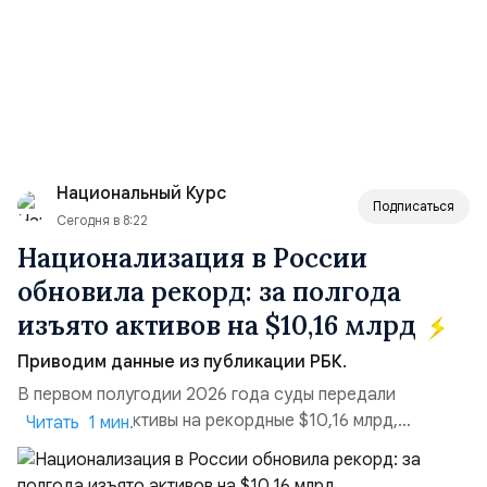
Национальный Курс
Подписаться
Сегодня в 8:22
Национализация в России
обновила рекорд: за полгода
изъято активов на $10,16 млрд
Приводим данные из публикации РБК.
В первом полугодии 2026 года суды передали
государству активы на рекордные $10,16 млрд,
Читать 1 мин.
подсчитали аналитики AK&M. Это в 2,5 раза больше,
чем за аналогичный период 2025 года ($3,95 млрд).