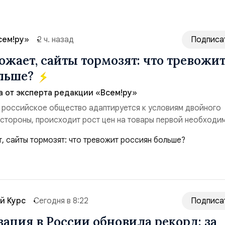
сем!ру»
2 ч. назад
Подписа
ожает, сайты тормозят: что тревожи
ольше?
а от эксперта редакции «Всем!ру»
 российское общество адаптируется к условиям двойного
 стороны, происходит рост цен на товары первой необходи
ые сбои в поставках бензина. А с другой – технологическа
еребои в работе интернета, блокировки сайтов, необходимо
ссийские платформы.Что из этого бье...
й Курс
Сегодня в 8:22
Подписа
ация в России обновила рекорд: за