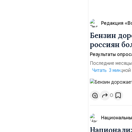
Редакция «В
Бензин дор
россиян б
Результаты опрос
Последние месяцы
давления. С одной
Читать 3 мин.
инфляция и локальн
турбулентность: п
осваивать VPN и ро
0
Национальны
Национализ