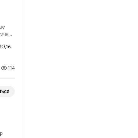
ые
гичный
 рынка
114
ться
ор