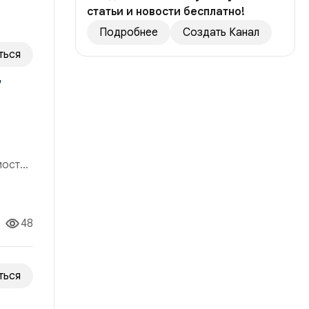
статьи и новости бесплатно!
Подробнее
Создать Канал
ться
т
мости,
я
сть
48
ться