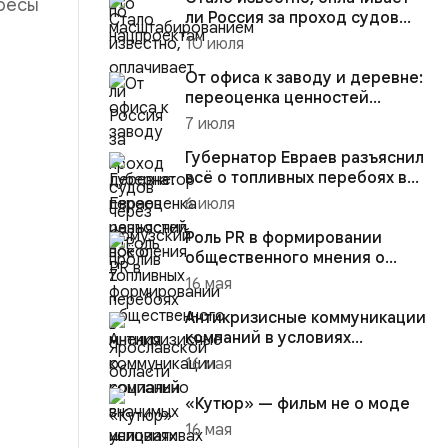
ересы
ли Россия за проход судов
через Ормузский пролив
10 июля
От офиса к заводу и деревне:
переоценка ценностей
поколения Z
7 июля
Губернатор Евраев разъяснил
всё о топливных перебоях в
Ярославской области
6 июля
Роль PR в формировании
общественного мнения о
социально значимых
16 мая
инициативах...
Антикризисные коммуникации
компаний в условиях
информационной перегрузки
16 мая
и м...
«Кутюр» — фильм не о моде
16 мая