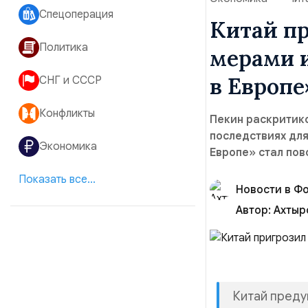
Спецоперация
Китай п
Политика
мерами и
в Европе
СНГ и СССР
Конфликты
Пекин раскритик
последствиях для
Экономика
Европе» стал пов
Показать все...
Новости в Фо
Автор:
Китай преду