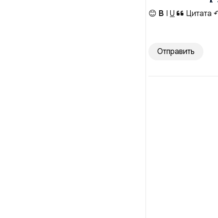
😊
B
I
U
Цитата
Отправить