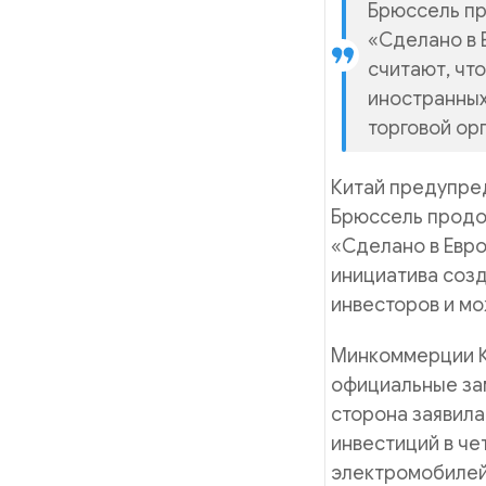
Брюссель п
«Сделано в 
считают, чт
иностранных
торговой ор
Китай предупре
Брюссель продо
«Сделано в Евро
инициатива соз
инвесторов и мо
Минкоммерции К
официальные заме
сторона заявила
инвестиций в че
электромобилей,