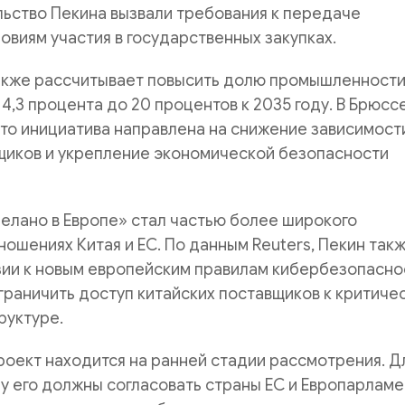
ьство Пекина вызвали требования к передаче
ловиям участия в государственных закупках.
акже рассчитывает повысить долю промышленности
14,3 процента до 20 процентов к 2035 году. В Брюсс
то инициатива направлена на снижение зависимост
щиков и укрепление экономической безопасности
елано в Европе» стал частью более широкого
ношениях Китая и ЕС. По данным Reuters, Пекин так
зии к новым европейским правилам кибербезопасно
граничить доступ китайских поставщиков к критиче
руктуре.
оект находится на ранней стадии рассмотрения. Д
лу его должны согласовать страны ЕС и Европарламе