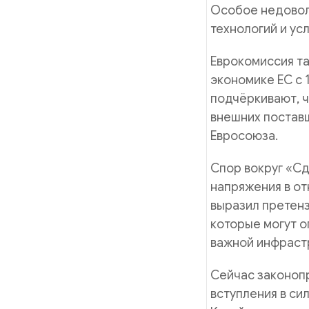
Особое недовол
технологий и ус
Еврокомиссия т
экономике ЕС с 
подчёркивают, ч
внешних постав
Евросоюза.
Спор вокруг «Сд
напряжения в от
выразил претен
которые могут о
важной инфраст
Сейчас законопр
вступления в си