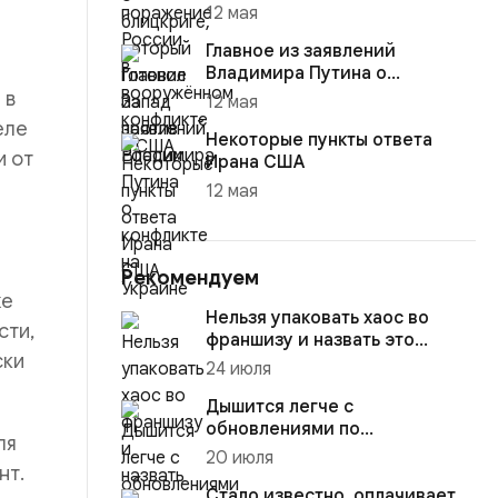
12 мая
Главное из заявлений
Владимира Путина о
конфликте на Украине
 в
12 мая
еле
Некоторые пункты ответа
и от
Ирана США
12 мая
Рекомендуем
же
Нельзя упаковать хаос во
сти,
франшизу и назвать это
ски
масштабированием
24 июля
Дышится легче с
обновлениями по
ля
нацпроектам
20 июля
нт.
Стало известно, оплачивает