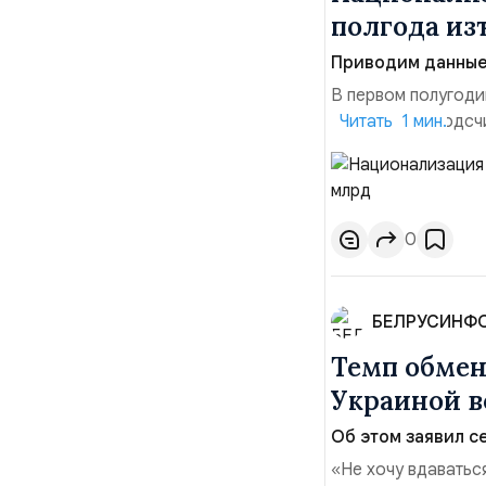
полгода изъ
Приводим данные 
В первом полугоди
$10,16 млрд, подсч
Читать 1 мин.
период 2025 года 
транзакций, котор
слияний и поглощен
0
БЕЛРУСИНФ
Темп обме
Украиной в
Об этом заявил се
«Не хочу вдаватьс