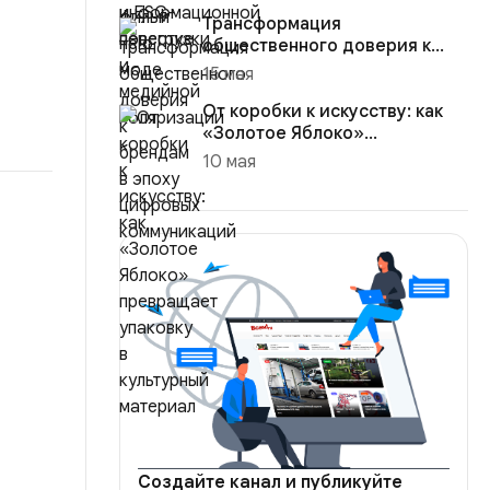
Трансформация
общественного доверия к
брендам в эпоху цифровых
15 мая
коммуникаций
От коробки к искусству: как
«Золотое Яблоко»
превращает упаковку в
10 мая
культурны...
Создайте канал и публикуйте