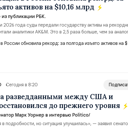
ято активов на $10,16 млрд
из публикации РБК.
и 2026 года суды передали государству активы на рекордн
итали аналитики AK&M. Это в 2,5 раза больше, чем за анало
($3,95 млрд). Всего зафиксировано 15 национализационных
ые обеспечили 42,2% денежного объёма всего российского
ий. Крупнейшей ...
О
Сегодня в 8:20
Подписа
на разведданными между США и
осстановился до прежнего уровня
натор Марк Уорнер в интервью Politico/
я в подробности, но ситуация улучшилась», — заявил сенат