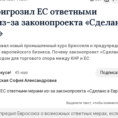
ригрозил ЕС ответными
з-за законопроекта «Сдела
»
овал новый промышленный курс Брюсселя и предупред
 европейского бизнеса. Почему законопроект «Сделан
одом для торгового спора между КНР и ЕС
кусе!
15 мая
Подписа
Ахтырская София Александровна
Выделите текст, чтобы коммент
предил Евросоюз о возможных ответных мерах, есл