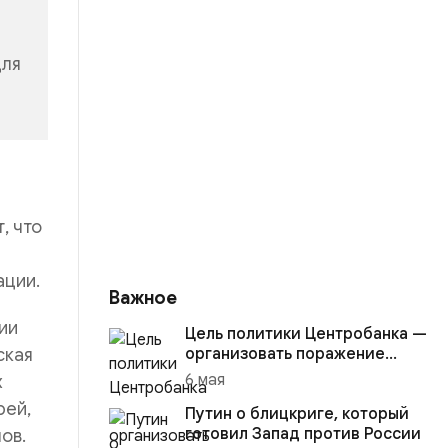
для
, что
ации.
Важное
ии
Цель политики Центробанка —
ская
организовать поражение
России в вооружённом
6 мая
х
конфликте с США
рей,
Путин о блицкриге, который
готовил Запад против России
ов.