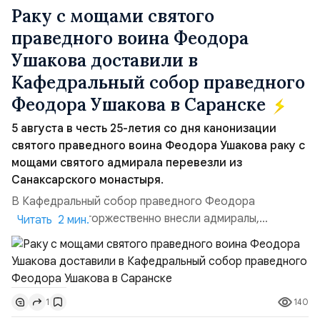
Раку с мощами святого
праведного воина Феодора
Ушакова доставили в
Кафедральный собор праведного
Феодора Ушакова в Саранске
5 августа в честь 25-летия со дня канонизации
святого праведного воина Феодора Ушакова раку с
мощами святого адмирала перевезли из
Санаксарского монастыря.
В Кафедральный собор праведного Феодора
Ушакова раку торжественно внесли адмиралы,
Читать 2 мин.
участвовавшие в канонизации святого праведного
воина Феодора Ушакова 25 лет назад:Адмирал
Владимир Прокофьевич Валуев, командующий
Балтийским флотом ВМФ России (2001–2006
140
1
гг.);Адмирал Владимир Петрович Комоедов,