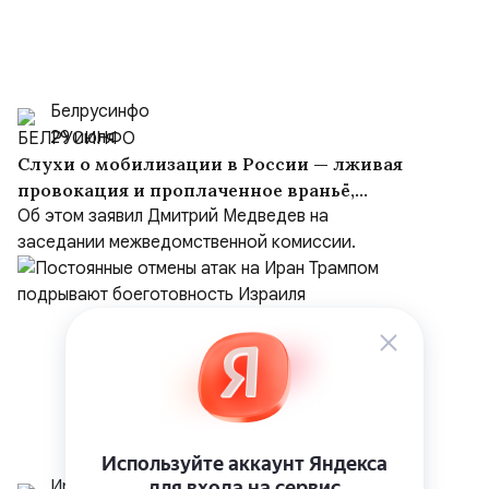
Белрусинфо
29 июля
Слухи о мобилизации в России — лживая
провокация и проплаченное враньё,
вброшенное врагом
Об этом заявил Дмитрий Медведев на
заседании межведомственной комиссии.
Иранист