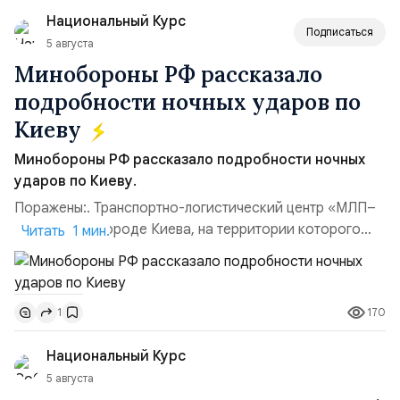
командующий Черноморским флотом ВМФ России
Национальный Курс
(1998–2002 г...
Подписаться
5 августа
Минобороны РФ рассказало
подробности ночных ударов по
Киеву
Минобороны РФ рассказало подробности ночных
ударов по Киеву.
Поражены:. Транспортно-логистический центр «МЛП–
Чайка» в пригороде Киева, на территории которого
Читать 1 мин.
осуществлялось хранение, сборка а также запуск с
прилегающего полевого аэродром «Чайка»
дальнобойных БПЛА ВСУ; Складские помещения
170
1
«Транс-Логистик» в Оболонском районе г. Киев,
использовавшиеся для хранения военного
Национальный Курс
имущества ВСУ; Сортировочны...
5 августа