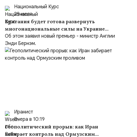
Национальный Курс
29 июля
Британия будет готова развернуть
многонациональные силы на Украине
после заключения мирного соглашения
Об этом заявил новый премьер - министр Англии
Энди Бернэм.
Иранист
Вчера в 10:19
Геополитический прорыв: как Иран
забирает контроль над Ормузским