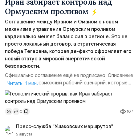
Иран забирает контроль над
Ормузским проливом
Соглашение между Ираном и Оманом о новом
механизме управления Ормузским проливом
кардинально меняет баланс сил в регионе. Это не
просто локальный договор, а стратегическая
победа Тегерана, которая де-факто оформляет его
новый статус в мировой энергетической
безопасности.
Официально соглашение ещё не подписано. Описанные
пункты — это возможный рабочий сценарий, которые
Читать 1 мин.
скорее всего будут реализованы.Разбираем ключевые
тезисы и последствия этого соглашения:. 1. Новые
доли контроля (75 на 25). Было: Ранее Иран и Оман
107
0
контролировали пролив на паритетных началах —
50/50. Стало: Новое соглашение закрепляет за
Пресс-служба "Ушаковских маршрутов"
Ираном...
5 августа