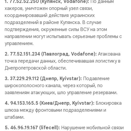
1. 77.52.52.250 (Купянск, Vodafone):
По данным
хакеров, уничтожен опорный узел связи,
координировавший действия украинских
подразделений в районе Купянска. В случае
подтверждения, окруженные силы ВСУ на этом
направлении могут испытывать серьезные проблемы с
управлением.
2. 77.52.151.234 (Павлоград, Vodafone):
Атакована
точка передачи данных, обеспечивавшая логистику в
Днепропетровской области.
3. 37.229.29.112 (Днепр, Kyivstar):
Подавление
широкополосного канала, через который, по
заявлениям атакующих, шло управление резервами.
4. 94.153.165.5 (Киев/Днепр, Kyivstar):
Блокировка
шлюза между фронтовыми подразделениями и
штабами.
5. 46.96.19.167 (lifecell):
Нарушение мобильной связи