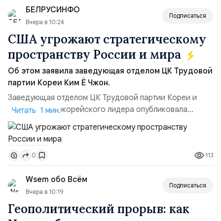
БЕЛРУСИНФО
Подписаться
Вчера в 10:24
США угрожают стратегическому
пространству России и мира
Об этом заявила заведующая отделом ЦК Трудовой
партии Кореи Ким Ё Чжон.
Заведующая отделом ЦК Трудовой партии Кореи и
сестра северокорейского лидера опубликовала
Читать 1 мин.
заявление для прессы в ответ на проведение Токио
совместных с флотом США запусков крылатых ракет
Томагавк.«Япония отбросила обманчивую видимость
113
0
„исключительно оборонительной страны“ и выносит
вопрос о собственном ядерном вооружении на
Wsem обо Всём
всеобщее обозрение, одновреме...
Подписаться
Вчера в 10:19
Геополитический прорыв: как