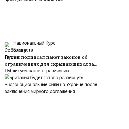
Национальный Курс
5 августа
Путин подписал пакет законов об
ограничениях для скрывающихся за
рубежом преступников и иноагентов
Публикуем часть ограничений.