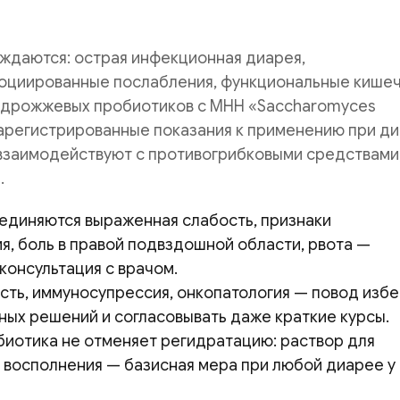
ждаются: острая инфекционная диарея,
оциированные послабления, функциональные кише
У дрожжевых пробиотиков с МНН «Saccharomyces
 зарегистрированные показания к применению при д
 взаимодейcтвуют с противогрибковыми средствами,
.
единяются выраженная слабость, признаки
я, боль в правой подвздошной области, рвота —
консультация с врачом.
ть, иммуносупрессия, онкопатология — повод избе
ных решений и согласовывать даже краткие курсы.
иотика не отменяет регидратацию: раствор для
 восполнения — базисная мера при любой диарее у