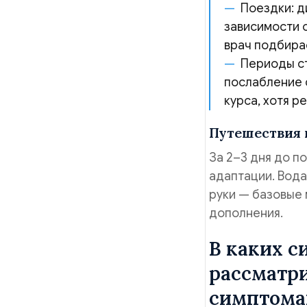
Поездки: д
зависимости о
врач подбира
Периоды ст
послабление с
курса, хотя р
Путешествия 
За 2–3 дня до п
адаптации. Вода
руки — базовые 
дополнения.
В каких с
рассматр
симптома