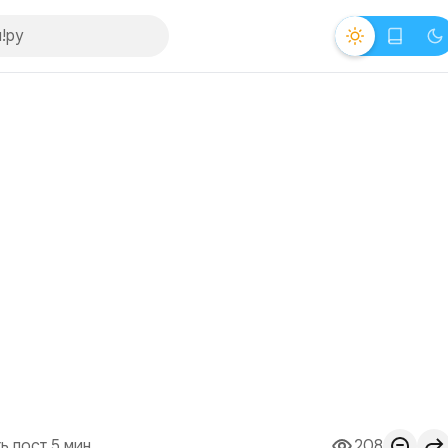
ь пост 5 мин.
208