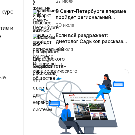
27 июля
 курс
В Санкт-Петербурге впервые
пройдет региональный
конгресс Российского
20 июля
тие и
кардиол...
Если всё раздражает:
о
диетолог Садыков рассказал,
что съесть для нервной сист...
14 июля
тые