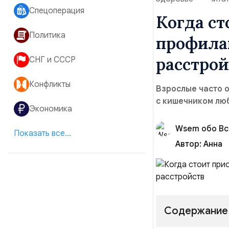
Спецоперация
Когда ст
Политика
профила
расстрой
СНГ и СССР
Конфликты
Взрослые часто о
с кишечником люб
Экономика
Wsem обо В
Показать все...
Автор:
Анна
Содержание