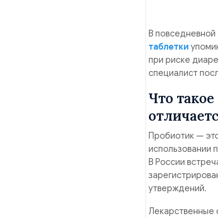
В повседневной
таблетки
упоми
при риске диаре
специалист посл
Что такое
отличаетс
Пробиотик — это
использовании п
В России встреч
зарегистрирова
утверждений.
Лекарственные с