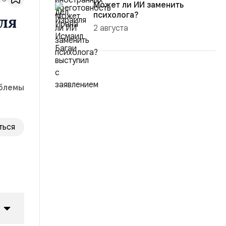
Может ли ИИ заменить
психолога?
ля
2 августа
облемы
ться