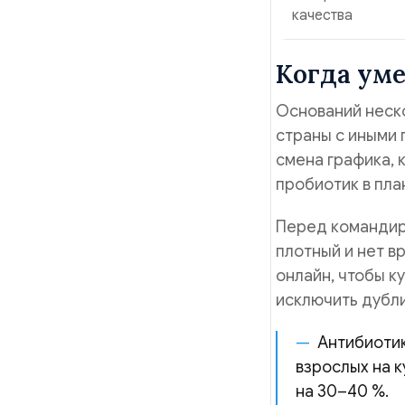
качества
Когда ум
Оснований неско
страны с иными
смена графика, 
пробиотик в пла
Перед командиро
плотный и нет в
онлайн, чтобы к
исключить дубл
Антибиотик
взрослых на 
на 30–40 %.