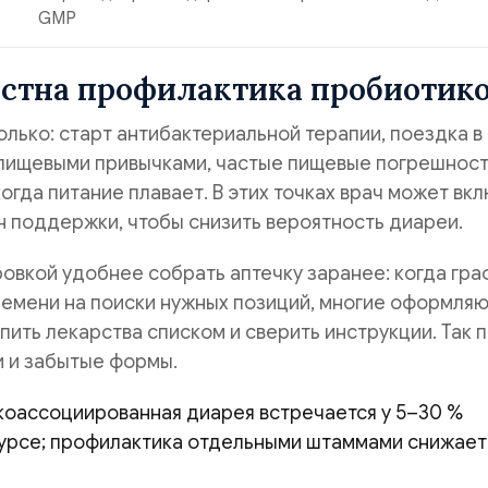
GMP
естна профилактика пробиотик
лько: старт антибактериальной терапии, поездка в
 пищевыми привычками, частые пищевые погрешност
когда питание плавает. В этих точках врач может вк
н поддержки, чтобы снизить вероятность диареи.
вкой удобнее собрать аптечку заранее: когда гра
ремени на поиски нужных позиций, многие оформля
упить лекарства списком и сверить инструкции. Так
и и забытые формы.
оассоциированная диарея встречается у 5–30 %
курсе; профилактика отдельными штаммами снижает