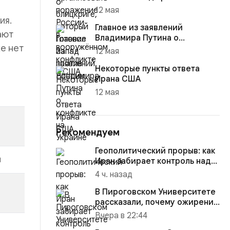
12 мая
ия.
Главное из заявлений
ают
Владимира Путина о
е нет
конфликте на Украине
12 мая
Некоторые пункты ответа
Ирана США
12 мая
Рекомендуем
Геополитический прорыв: как
й
Иран забирает контроль над
Ормузским проливом
4 ч. назад
В Пироговском Университете
рассказали, почему ожирение
«молодеет» и как его ...
Вчера в 22:44