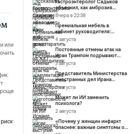
Гастроэнтеролог Садыков
объяснил, как амброзия
может влиять на ЖКТ
Вчера в 22:38
ом
Премиальная мебель в
кабинет руководителя:
материалы, комплектация и
4 августа
советы
и или
Постоянные отмены атак на
лючить
Иран Трампом подрывают
боеготовность Израиля
3 августа
Представитель Министерства
фик
иностранных дел Ирана
ют
Исмаил Багаи выступил с зая...
3 августа
 проще
Может ли ИИ заменить
психолога?
2 августа
 риск
«Почему у женщин инфаркт
опаснее: важные симптомы от
эксперта Пироговского У...