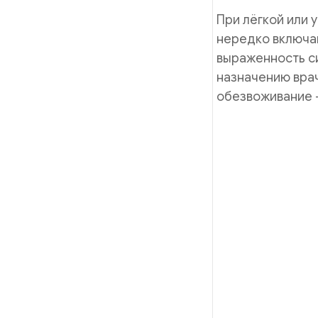
При лёгкой или
нередко включа
выраженность си
назначению врача
обезвоживание 