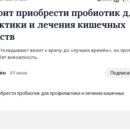
оит приобрести пробиотик д
ктики и лечения кишечных
ств
ткладывают визит к врачу до «лучших времён», но пр
ят внезапность.
сём
19 июня
Подписа