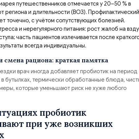
иарея путешественников отмечается у 20–50 % в
т региона и длительности (ВОЗ). Профилактический
ет точечно, с учётом сопутствующих болезней.
ресса и нерегулярного питания: рост жалоб на взду
тула; часть пациентов излечивается после кратког
езультаты всегда индивидуальны.
и смена рациона: краткая памятка
оездки врач иногда добавляет пробиотик на период
 в бутылках, термически обработанные блюда, чис
меры, которые уменьшают риск не хуже любого
итуациях пробиотик
ивают при уже возникших
х