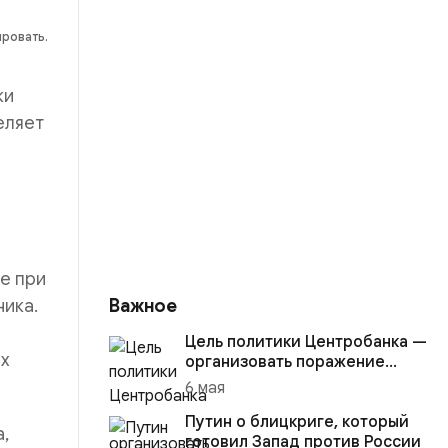
ировать.
ки
еляет
е при
ика.
Важное
Цель политики Центробанка —
ых
организовать поражение
России в вооружённом
6 мая
конфликте с США
Путин о блицкриге, который
,
готовил Запад против России