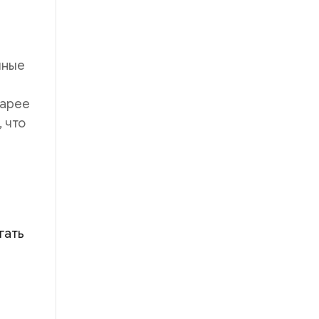
чные
иарее
 что
гать