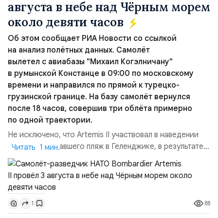
августа в небе над Чёрным морем
около девяти часов
Об этом сообщает РИА Новости со ссылкой
на анализ полётных данных. Самолёт
вылетел с авиабазы "Михаил Когэлничану"
в румынской Констанце в 09:00 по московскому
времени и направился по прямой к турецко-
грузинской границе. На базу самолёт вернулся
после 18 часов, совершив три облёта примерно
по одной траектории.
Не исключено, что Artemis II участвовал в наведении
дрона, атаковавшего пляж в Геленджике, в результате
Читать 1 мин.
чего погибло 7 человек, включая троих детей. Позже
турецкая газета Cumhuriyet сообщила об атаке
украинских дронов в Чёрном море на ️судно Nadezhda
под флагом Камеруна, перевозившее из турецкого
88
1
порта Самсун в Новороссийск свежие овощи и фрукты.
Ранены...