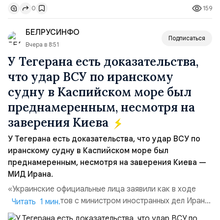
159
0
бренда, основанной на развитии российского
производства и продвижении русского звука.
БЕЛРУСИНФО
Компания убеждена, что уважение к с...
Подписаться
Вчера в 8:51
У Тегерана есть доказательства,
что удар ВСУ по иранскому
судну в Каспийском море был
преднамеренным, несмотря на
заверения Киева
У Тегерана есть доказательства, что удар ВСУ по
иранскому судну в Каспийском море был
преднамеренным, несмотря на заверения Киева —
МИД Ирана.
«Украинские официальные лица заявили как в ходе
прямых контактов с министром иностранных дел Ирана,
Читать 1 мин.
так и в сообщениях, направленных Ирану, что эта атака