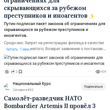
ограничениях для
скрывающихся за рубежом
преступников и иноагентов
Путин подписал пакет законов об ограничениях для
скрывающихся за рубежом преступников и
иноагентов.
Среди них: Запрет на регистрацию физлица в качестве
ИП или самозанятого; Возврат заявления о постановке
Читать 1 мин.
недвижимости на кадастровый учет; Ограничение
водительских прав; Запрет регистрации транспортных
средств и на заключение сделок по доверенности;
109
2
Отказ в заключении кредитного договора,
предоставлении государственных и муниципальных
Национальный Курс
услу...
Подписаться
Сегодня в 8:52
Самолёт-разведчик НАТО
Bombardier Artemis II провёл 3