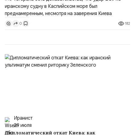
не была преднамеренной», — заявил официальный
представитель МИД Ирана Эсмаил Багаи на пресс-
конференции в Тегеране 3 августа.Иранская сторона
182
0
ожидает от Украины практических шагов, которые
подтвер...
Иранист
29 июля
Дипломатический откат Киева: как