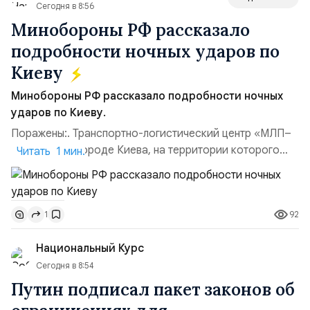
Сегодня в 8:56
Минобороны РФ рассказало
подробности ночных ударов по
Киеву
Минобороны РФ рассказало подробности ночных
ударов по Киеву.
Поражены:. Транспортно-логистический центр «МЛП–
Чайка» в пригороде Киева, на территории которого
Читать 1 мин.
осуществлялось хранение, сборка а также запуск с
прилегающего полевого аэродром «Чайка»
дальнобойных БПЛА ВСУ; Складские помещения
92
1
«Транс-Логистик» в Оболонском районе г. Киев,
использовавшиеся для хранения военного
Национальный Курс
имущества ВСУ; Сортировочны...
Сегодня в 8:54
Путин подписал пакет законов об