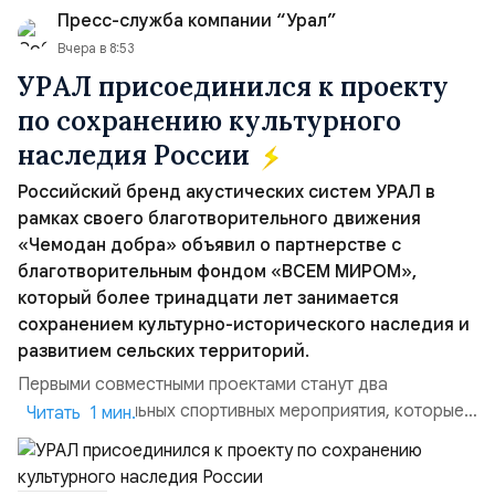
Пресс-служба компании “Урал”
Вчера в 8:53
УРАЛ присоединился к проекту
по сохранению культурного
наследия России
Российский бренд акустических систем УРАЛ в
рамках своего благотворительного движения
«Чемодан добра» объявил о партнерстве с
благотворительным фондом «ВСЕМ МИРОМ»,
который более тринадцати лет занимается
сохранением культурно-исторического наследия и
развитием сельских территорий.
Первыми совместными проектами станут два
благотворительных спортивных мероприятия, которые
Читать 1 мин.
пройдут в августе в Ивановской области и объединят
жителей региона, волонтеров и участников со всей
страны. Для УРАЛ это продолжение философии