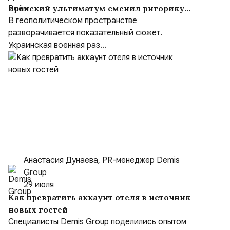
иранский ультиматум сменил риторику
Зеленского
В геополитическом пространстве
разворачивается показательный сюжет.
Украинская военная раз...
Анастасия Дунаева, PR-менеджер Demis
Group
29 июля
Как превратить аккаунт отеля в источник
новых гостей
Специалисты Demis Group поделились опытом