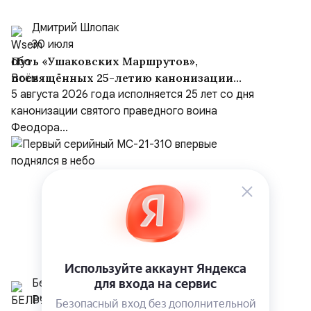
Дмитрий Шлопак
30 июля
Путь «Ушаковских Маршрутов»,
посвящённых 25-летию канонизации
адмирала
5 августа 2026 года исполняется 25 лет со дня
канонизации святого праведного воина
Феодора...
Белрусинфо
Вчера в 8:49