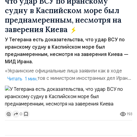
что удар ВСУ по иранскому
судну в Каспийском море был
преднамеренным, несмотря на
заверения Киева
У Тегерана есть доказательства, что удар ВСУ по
иранскому судну в Каспийском море был
преднамеренным, несмотря на заверения Киева —
МИД Ирана.
«Украинские официальные лица заявили как в ходе
прямых контактов с министром иностранных дел Ирана,
Читать 1 мин.
так и в сообщениях, направленных Ирану, что эта атака
не была преднамеренной», — заявил официальный
представитель МИД Ирана Эсмаил Багаи на пресс-
конференции в Тегеране 3 августа.Иранская сторона
193
0
ожидает от Украины практических шагов, которые
подтвер...