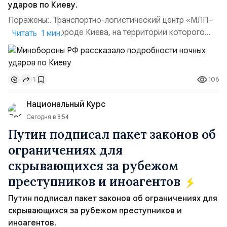
ударов по Киеву.
Поражены:. Транспортно-логистический центр «МЛП–
Чайка» в пригороде Киева, на территории которого
Читать 1 мин.
осуществлялось хранение, сборка а также запуск с
прилегающего полевого аэродром «Чайка»
дальнобойных БПЛА ВСУ; Складские помещения
106
1
«Транс-Логистик» в Оболонском районе г. Киев,
использовавшиеся для хранения военного
Национальный Курс
имущества ВСУ; Сортировочны...
Сегодня в 8:54
Путин подписал пакет законов об
ограничениях для
скрывающихся за рубежом
преступников и иноагентов
Путин подписал пакет законов об ограничениях для
скрывающихся за рубежом преступников и
иноагентов.