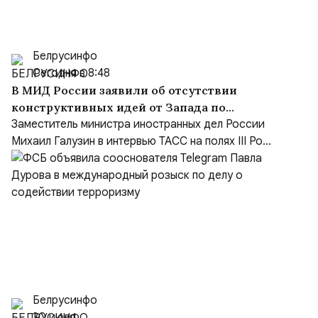
Белрусинфо
Сегодня в 8:48
В МИД России заявили об отсутствии
конструктивных идей от Запада по
Украине и переходе на язык ультиматумов
Заместитель министра иностранных дел России
Михаил Галузин в интервью ТАСС на полях III Ро...
Белрусинфо
30 июля