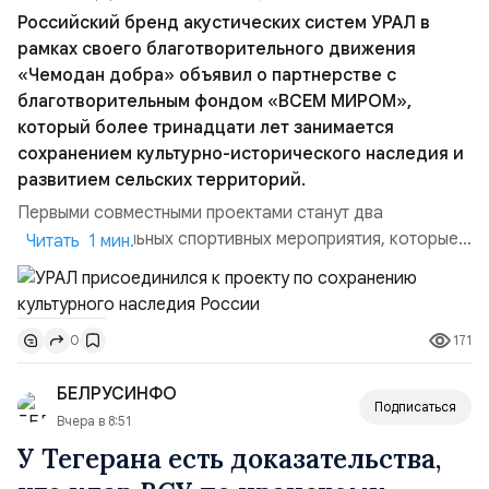
Российский бренд акустических систем УРАЛ в
рамках своего благотворительного движения
«Чемодан добра» объявил о партнерстве с
благотворительным фондом «ВСЕМ МИРОМ»,
который более тринадцати лет занимается
сохранением культурно-исторического наследия и
развитием сельских территорий.
Первыми совместными проектами станут два
благотворительных спортивных мероприятия, которые
Читать 1 мин.
пройдут в августе в Ивановской области и объединят
жителей региона, волонтеров и участников со всей
страны. Для УРАЛ это продолжение философии
171
0
бренда, основанной на развитии российского
производства и продвижении русского звука.
БЕЛРУСИНФО
Компания убеждена, что уважение к с...
Подписаться
Вчера в 8:51
У Тегерана есть доказательства,