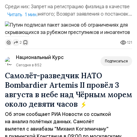
Среди них: Запрет на регистрацию физлица в качестве
ИП или самозанятого; Возврат заявления о постановке
Читать 1 мин.
недвижимости на кадастровый учет; Ограничение
водительских прав; Запрет регистрации транспортных
средств и на заключение сделок по доверенности;
121
2
Отказ в заключении кредитного договора,
предоставлении государственных и муниципальных
Национальный Курс
услу...
Подписаться
Сегодня в 8:52
Самолёт-разведчик НАТО
Bombardier Artemis II провёл 3
августа в небе над Чёрным морем
около девяти часов
Об этом сообщает РИА Новости со ссылкой
на анализ полётных данных. Самолёт
вылетел с авиабазы "Михаил Когэлничану"
в румынской Констанце в 09:00 по московскому