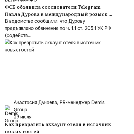
ФСБ объявила сооснователя Telegram
Павла Дурова в международный розыск по
делу о содействии терроризму
В ведомстве сообщили, что Дурову
предъявлено обвинение по ч. 1.1 ст. 205.1 УК РФ
(содейств...
Анастасия Дунаева, PR-менеджер Demis
Group
29 июля
Как превратить аккаунт отеля в источник
новых гостей