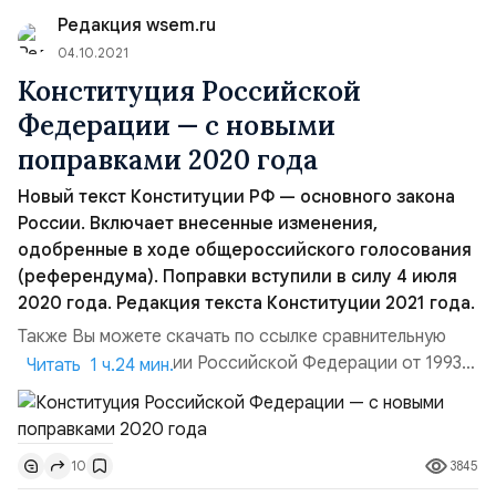
о создании Содружества Независимых Государств
Редакция wsem.ru
(СНГ). ПО Т...
04.10.2021
Конституция Российской
Федерации — с новыми
поправками 2020 года
Новый текст Конституции РФ — основного закона
России. Включает внесенные изменения,
одобренные в ходе общероссийского голосования
(референдума). Поправки вступили в силу 4 июля
2020 года. Редакция текста Конституции 2021 года.
Также Вы можете скачать по ссылке сравнительную
таблицу Конституции Российской Федерации от 1993г.
Читать 1 ч.24 мин.
с учетом одобренного закона — что нового
добавилось в Конституции РФ после референдума
«О поправке к Конституции Российской Федерации» в
3845
10
2020 году.Конституция Российской Федерации. Мы,