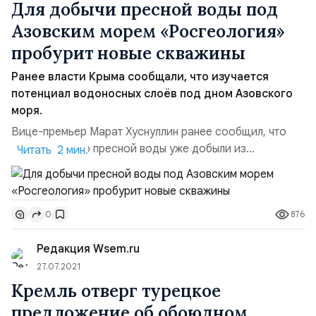
Для добычи пресной воды под
Азовским морем «Росгеология»
пробурит новые скважины
Ранее власти Крыма сообщали, что изучается
потенциал водоносных слоёв под дном Азовского
моря.
Вице-премьер Марат Хуснуллин ранее сообщил, что
первую партию пресной воды уже добыли из
Читать 2 мин.
находящихся под Азовским морем источников.
Специалисты «Росгеологии» пробурят дополнительные
скважины глубиной до 500 м около берега для
876
0
определения качества и объёма запасов пресной
воды, обнаруженной под дном Азовского моря, —
Редакция Wsem.ru
сообщила пресс-служба компании.Ранее ...
27.07.2021
Кремль отверг турецкое
предложение об обоюдном