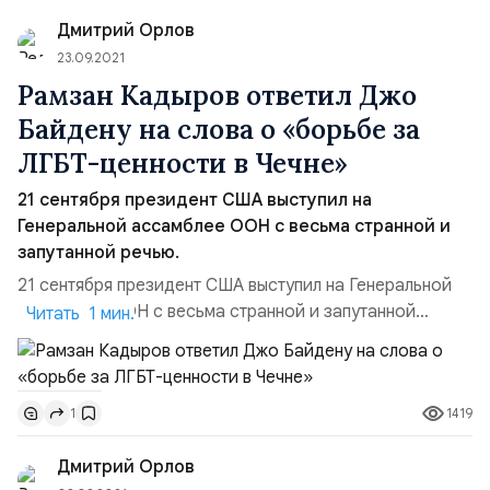
развития этой страны». ПО...
Дмитрий Орлов
23.09.2021
Рамзан Кадыров ответил Джо
Байдену на слова о «борьбе за
ЛГБТ-ценности в Чечне»
21 сентября президент США выступил на
Генеральной ассамблее ООН с весьма странной и
запутанной речью.
21 сентября президент США выступил на Генеральной
ассамблее ООН с весьма странной и запутанной
Читать 1 мин.
речью. Выступая с трибуны ООН, Джо Байден заявил о
борьбе за демократию и права ЛГБТ-представителей
по всему миру — в том числе и о поддержке секс-
1419
1
меньшинств от Чечни до Камеруна. Почему
американски лидер вознамерился бороться за права
Дмитрий Орлов
ЛГБТ-сообществ именно в ...