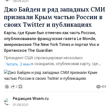
08.08.2021
Джо Байден и ряд западных СМИ
признали Крым частью России в
своих Twitter и публикациях
Карты, где Крым был отмечен как часть России,
опубликовывали французская газета Le Monde,
американские The New York Times и портал Vox и
британское The Guardian
Президент США спровоцировал несколько
международных скандалов, опубликовав карту, где
Читать 2 мин.
отмечены страны, куда поставлялись американские
вакцины от COVID-19. Изменения во внешней политике
США были проиллюстрированы в официальном Twitter
858
2
Джо Байдена. На свой странице американский лидер
похвастался, что США пожертвовали странам мира 110
Редакция Wsem.ru
млн. доз антико...
01.08.2021