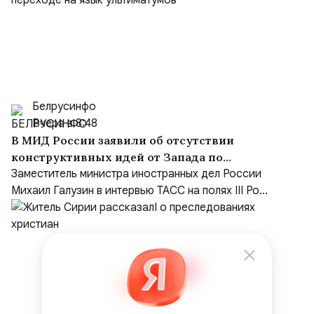
Белрусинфо
Вчера в 8:48
В МИД России заявили об отсутствии
конструктивных идей от Запада по
Украине и переходе на язык ультиматумов
Заместитель министра иностранных дел России
Михаил Галузин в интервью ТАСС на полях III Ро...