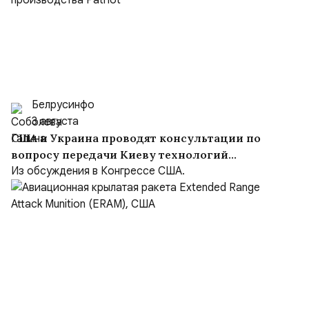
Белрусинфо
3 августа
США и Украина проводят консультации по
вопросу передачи Киеву технологий
производства Patriot
Из обсуждения в Конгрессе США.