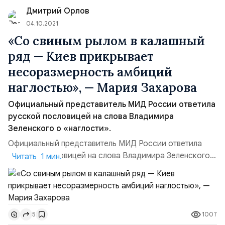
многонациональный народ Российской Федерации,&...
Дмитрий Орлов
04.10.2021
«Со свиным рылом в калашный
ряд — Киев прикрывает
несоразмерность амбиций
наглостью», — Мария Захарова
Официальный представитель МИД России ответила
русской пословицей на слова Владимира
Зеленского о «наглости».
Официальный представитель МИД России ответила
русской пословицей на слова Владимира Зеленского о
Читать 1 мин.
«наглости». Украинский президент, во время поездки
во Львовскую область, отметился странным
высказыванием — назвал политику властей
Незалежной «наглой». При этом Владимир Зеленский
1007
5
ещё и добавил, что «без этого никто не будет видеть