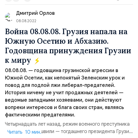
основных принципов международного права,
Дмитрий Орлов
предусмотренного Уставом ООН.Причины наци...
08.08.2022
Война 08.08.08. Грузия напала на
Южную Осетию и Абхазию.
Годовщина принуждения Грузии
к миру
08.08.08. — годовщина грузинской агрессии в
Южной Осетии, как непонятый Зеленским урок и
повод для подлой лжи либерал-предателей.
История ничему не учит продажных деятелей —
ведомые западными хозяевами, они действуют
вопреки интересов и блага своих стран, являясь
фактическими предателями.
Четырнадцать лет назад, режим военного преступника
Михаила Саакашвили — тогдашнего президента Грузии,
Читать 10 мин.