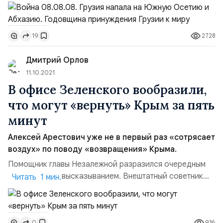
а сейчас — сидельца тбилисской тюрьмы с перерывом
на бурную деятельность на Украине, развязал войну на
Кавказе.Как началась война 08.08.08 в Южной
2728
19
Осетии. В ночь на 8 августа 2008 года грузинские
войска вторглись в Республику Южная Осетия
Дмитрий Орлов
(РЮО). В ...
11.10.2021
В офисе Зеленского вообразили,
что могут «вернуть» Крым за пять
минут
Алексей Арестович уже не в первый раз «сотрясает
воздух» по поводу «возвращения» Крыма.
Помощник главы Незалежной разразился очередным
воинственным высказыванием. Внештатный советник
Читать 1 мин.
главы офиса президента Украины Алексей Арестович в
эфире телеканала «Дом» заявил следующее: «Война в
Донбассе может быть остановлена одним звонком.
936
0