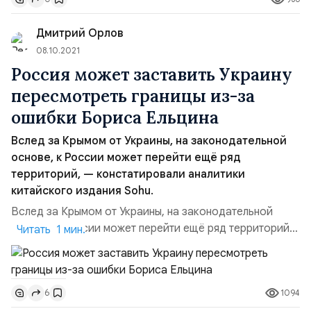
Крым может быть деоккупирован за пять минут
решением главы Российской Федерации. <...> И
Дмитрий Орлов
соответственно, в...
08.10.2021
Россия может заставить Украину
пересмотреть границы из-за
ошибки Бориса Ельцина
Вслед за Крымом от Украины, на законодательной
основе, к России может перейти ещё ряд
территорий, — констатировали аналитики
китайского издания Sohu.
Вслед за Крымом от Украины, на законодательной
основе, к России может перейти ещё ряд территорий,
Читать 1 мин.
— констатировали аналитики китайского издания Sohu.
По словам экспертов из Поднебесной, если в Киеве
продолжат совершать выпады в адрес Кремля, Москва
1094
6
может обозначить юридические ошибки в соглашении