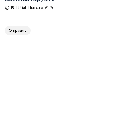
😊
B
I
U
Цитата
↶
↷
Отправить