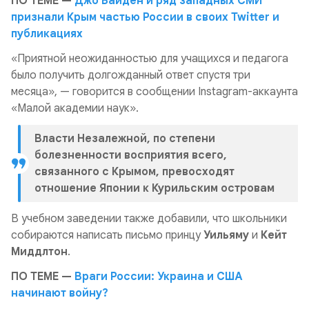
ПО ТЕМЕ —
Джо Байден и ряд западных СМИ
признали Крым частью России в своих Twitter и
публикациях
«Приятной неожиданностью для учащихся и педагога
было получить долгожданный ответ спустя три
месяца»,
— говорится в сообщении Instagram-аккаунта
«Малой академии наук».
Власти Незалежной, по степени
болезненности восприятия всего,
связанного с Крымом, превосходят
отношение Японии к Курильским островам
В учебном заведении также добавили, что школьники
собираются написать письмо принцу
Уильяму
и
Кейт
Миддлтон
.
ПО ТЕМЕ —
Враги России: Украина и США
начинают войну?