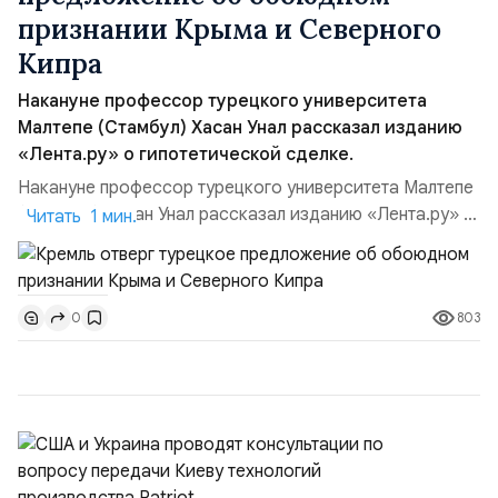
признании Крыма и Северного
Кипра
Накануне профессор турецкого университета
Малтепе (Стамбул) Хасан Унал рассказал изданию
«Лента.ру» о гипотетической сделке.
Накануне профессор турецкого университета Малтепе
(Стамбул) Хасан Унал рассказал изданию «Лента.ру» о
Читать 1 мин.
гипотетической сделке. Согласно этому
предложению, Россия могла бы признать независимым
государством Турецкую Республику Северный Кипр
803
0
(ТРСК), а Анкара отказалась бы от заявлений, будто
Крым является территорией Украины.В России
отреагировали на п...