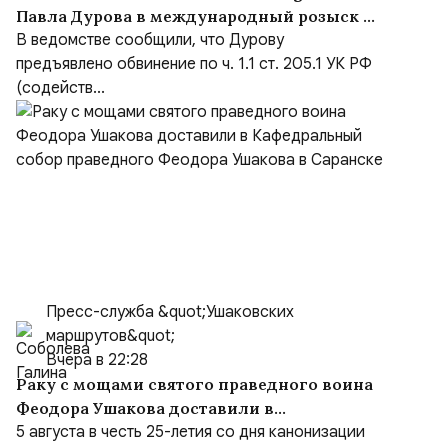
Павла Дурова в международный розыск по
делу о содействии терроризму
В ведомстве сообщили, что Дурову
предъявлено обвинение по ч. 1.1 ст. 205.1 УК РФ
(содейств...
Пресс-служба &quot;Ушаковских
маршрутов&quot;
Вчера в 22:28
Раку с мощами святого праведного воина
Феодора Ушакова доставили в
Кафедральный собор праведного Феодора
5 августа в честь 25-летия со дня канонизации