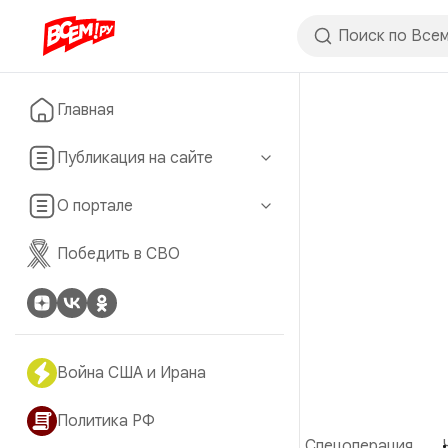
Главная
Публикация на сайте
О портале
Победить в СВО
Война США и Ирана
Политика РФ
Спецоперация