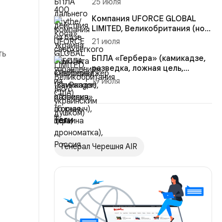
25 июля
Скайрейнджер (S...
Компания UFORCE GLOBAL
LIMITED, Великобритания (но с
украинским душком)
21 июля
ть
БПЛА «Гербера» (камикадзе,
разведка, ложная цель,
дрономатка), Россия
19 июля
Теги
Генерал Черешня AIR