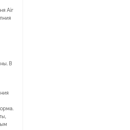
я Air
олния
ны. В
ания
форма.
ты,
ным