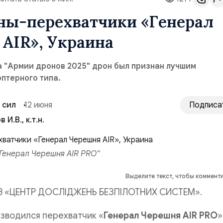
ны-перехватчики «Генерал
AIR», Украина
а "Армии дронов 2025" дрон был признан лучшим
птерного типа.
 сил
12 июня
Подписа
 И.В., к.т.н.
Генерал Черешня AIR PRO"
Выделите текст, чтобы коммент
В «ЦЕНТР ДОСЛІДЖЕНЬ БЕЗПІЛОТНИХ СИСТЕМ».
изводился перехватчик «
Генерал Черешня AIR PRO
»