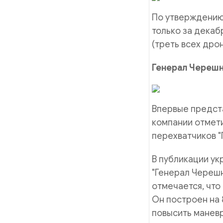
По утверждению 
только за декаб
(треть всех дрон
Генерал Черешн
Впервые предста
компании отмети
перехватчиков "
В публикации ук
"Генерал Череш
отмечается, что
Он построен на 
повысить маневр