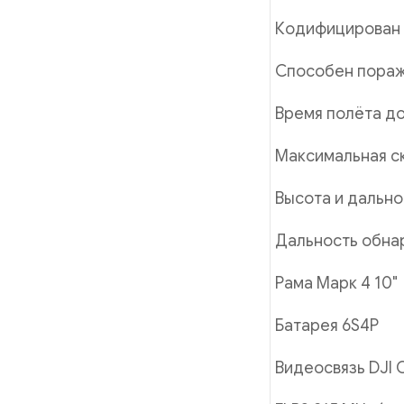
Кодифицирован 
Способен поража
Время полёта до
Максимальная ск
Высота и дально
Дальность обнар
Рама Марк 4 10"
Батарея 6S4P
Видеосвязь DJI O4