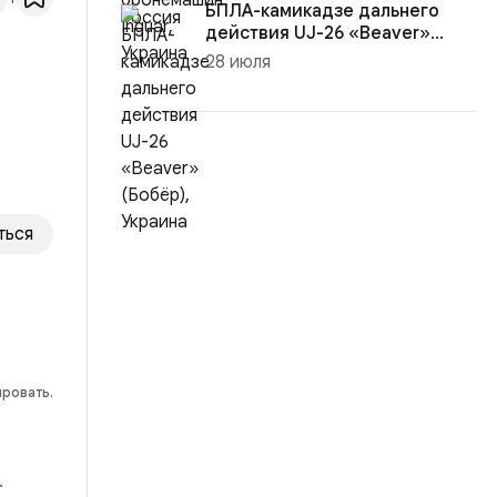
БПЛА-камикадзе дальнего
действия UJ-26 «Beaver»
(Бобёр)...
28 июля
ться
ировать.
.