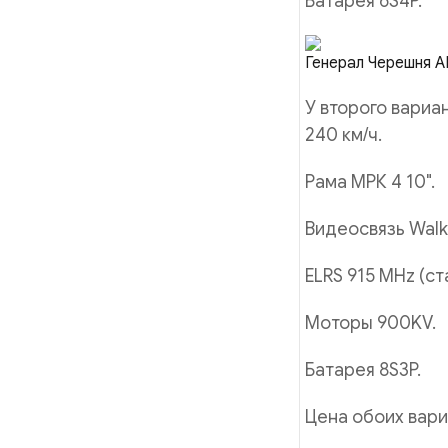
Батарея 6S4P.
Генерал Черешня A
У второго вариа
240 км/ч.
Рама МРК 4 10".
Видеосвязь Walks
ELRS 915 MHz (с
Моторы 900KV.
Батарея 8S3P.
Цена обоих вари