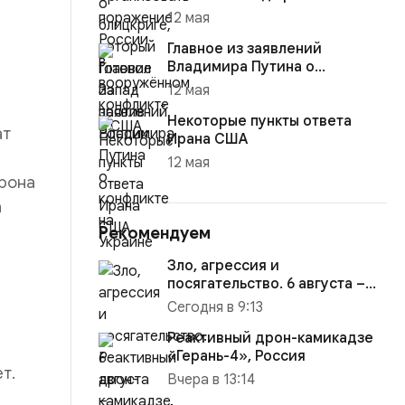
12 мая
Главное из заявлений
Владимира Путина о
конфликте на Украине
12 мая
Некоторые пункты ответа
ат
Ирана США
12 мая
дрона
а
Рекомендуем
Зло, агрессия и
посягательство. 6 августа –
годовщина вторжения ВСУ В
Сегодня в 9:13
курску...
Реактивный дрон-камикадзе
«Герань-4», Россия
т.
Вчера в 13:14