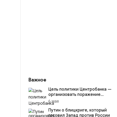
Важное
Цель политики Центробанка —
организовать поражение
России в вооружённом
6 мая
конфликте с США
Путин о блицкриге, который
готовил Запад против России