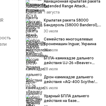
Авиационная крылатая ракета
Extended Range Attack
Munition (ERAM), США
1 августа
IR
Крылатая ракета S8000
Бандероль (S8000 Banderol),
Россия
30 июля
орость
Семейство многоцелевых
цели
бронемашин Inguar, Украина
28 июля
БПЛА-камикадзе дальнего
действия UJ-26 «Beaver»
(Бобёр), Украина
28 июля
Дрон-камикадзе дальнего
действия «AQ-400 Scythe/
Коса», Украина (с
26 июля
управление...
Ударный БПЛА дальнего
действия на базе
сверхлёгкого самолёта