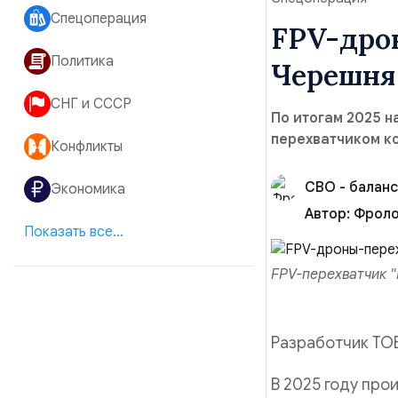
Спецоперация
FPV-дро
Политика
Черешня 
СНГ и СССР
По итогам 2025 н
перехватчиком ко
Конфликты
СВО - баланс
Экономика
Автор:
Фролов
Показать все...
FPV-перехватчик "
Разработчик ТО
В 2025 году про