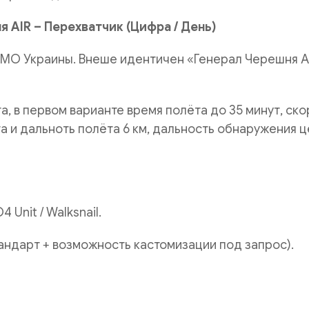
 AIR – Перехватчик (Цифра / День)
МО Украины. Внеше идентичен «Генерал Черешня A
та, в первом варианте время полёта до 35 минут, ск
ота и дальноть полёта 6 км, дальность обнаружения 
 Unit / Walksnail.
тандарт + возможность кастомизации под запрос).