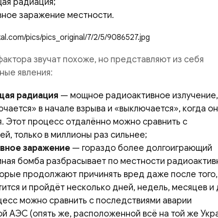
ая радиация;
вное заражение местности.
актора звучат похоже, но представляют из себя
ные явления:
щая радиация
— мощное радиоактивное излучение,
чается» в начале взрыва и «выключается», когда он
я. Этот процесс отдалённо можно сравнить с
й, только в миллионы раз сильнее;
вное заражение
— гораздо более долгоиграющий
мная бомба разбрасывает по местности радиоакти
торые продолжают причинять вред даже после того,
ится и пройдёт несколько дней, недель, месяцев и
оцесс можно сравнить с последствиями аварии
 АЭС (опять же, расположенной всё на той же Укра