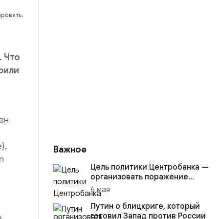
ировать.
. Что
орили
ен
),
Важное
n
Цель политики Центробанка —
организовать поражение
России в вооружённом
6 мая
конфликте с США
Путин о блицкриге, который
готовил Запад против России
е