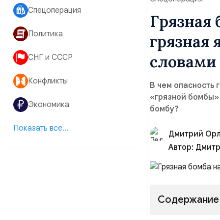
Спецоперация
Грязная 
Политика
грязная 
словами
СНГ и СССР
Конфликты
В чем опасность 
«грязной бомбы» 
Экономика
бомбу?
Показать все...
Дмитрий Ор
Автор:
Дмитр
Содержание