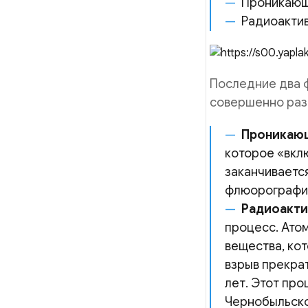
Проникающ
Радиоакти
Последние два ф
совершенно раз
Проникаю
которое «вклю
заканчиваетс
флюорографие
Радиоакти
процесс. Ато
вещества, ко
взрыв прекрат
лет. Этот пр
Чернобыльской