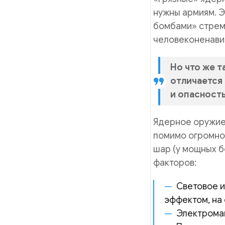
нужны армиям. Э
бомбами» стрем
человеконенавис
Но что же т
отличается 
и опасност
Ядерное оружие 
помимо огромной
шар (у мощных 
факторов:
Световое и
эффектом, на
Электромаг