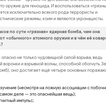
то оружие для геноцида. И воспользоваться «грязн
ятся исключительно всякого рода террористы и
тнические режимы, коим и являются укронацисты.
акое по сути «грязная» ядерная бомба, чем она
от «обычного» атомного оружия и в чём её кова
ь?
опасно не только чудовищной силой взрыва, ведь
 воронки и взрывной волны, способной обогнуть З
бомб), оно достигает ещё четыре основных поража
зучение (несмотря на ложную ассоциации с побоч
 самом деле — это опаснейшая вещь);
нитный импульс;