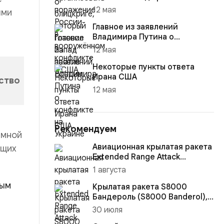
12 мая
ыми
Главное из заявлений
Владимира Путина о
конфликте на Украине
12 мая
Некоторые пункты ответа
Ирана США
рство
12 мая
Рекомендуем
емной
Авиационная крылатая ракета
ющих
Extended Range Attack
Munition (ERAM), США
1 августа
ным
Крылатая ракета S8000
Бандероль (S8000 Banderol),
Россия
30 июля