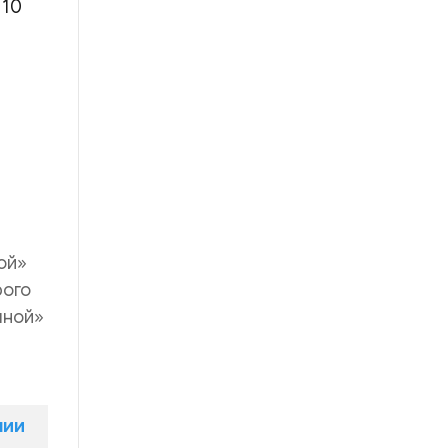
 10
ой»
рого
чной»
нии