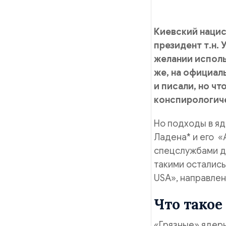
Киевский нацис
президент т.н.
желании исполь
же, на официал
и писали, но ч
конспирологиче
Но подходы в яд
Ладена* и его «
спецслужбами дл
такими остались
USA», направлен
Что такое
«Грязные» ядерн