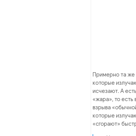
Примерно та же 
которые излуча
исчезают. А ест
«жара», то есть 
взрыва «обычно
которые излуча
«сгорают» быстр