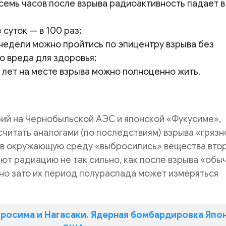
семь часов после взрыва радиоактивность падает в
 суток — в 100 раз;
недели можно пройтись по эпицентру взрыва без
о вреда для здоровья;
 лет на месте взрыва можно полноценно жить.
рий на Чернобыльской АЭС и японской «Фукусиме»,
читать аналогами (по последствиям) взрыва «грязн
 в окружающую среду «выбросились» вещества вто
ают радиацию не так сильно, как после взрыва «обы
но зато их период полураспада может измеряться
росима и Нагасаки. Ядерная бомбардировка Япо