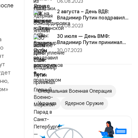
06.08.2023
после
преступление США
2 августа – День ВДВ:
Владимир Путин поздравил
десантников с праздником
02.08.2023
30 июля — День ВМФ:
а
Владимир Путин принимал
во
Главный Военно-Морской
30.07.2023
Парад в С...
ят
ут
удет
Теги
мню,
ом»
Специальная Военная Операция
Украина
Ядерное Оружие