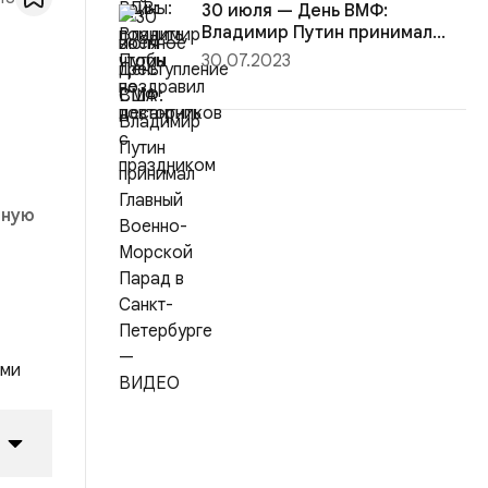
30 июля — День ВМФ:
Владимир Путин принимал
Главный Вое...
30.07.2023
рную