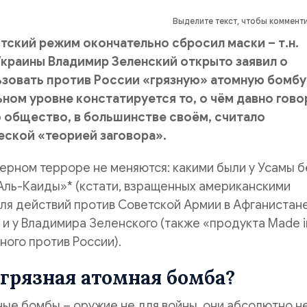
Выделите текст, чтобы коммент
тский режим окончательно сбросил маски – т.н.
 Украины Владимир Зеленский открыто заявил о
зовать против России «грязную» атомную бомбу
ьном уровне констатируется то, о чём давно гов
то общество, в большинстве своём, считало
ской «теорией заговора».
ерном терроре не меняются: какими были у Усамы б
Аль-Каиды»* (кстати, взращенных американскими
я действий против Советской Армии в Афганистане
 и у Владимира Зеленского (также «продукта Made i
ного против России).
 грязная атомная бомба?
ые бомбы – оружие не для войны, они абсолютно н