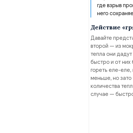
где взрыв про
него сохраняе
Действие «г
Давайте представ
второй — из мок
тепла они дадут
быстро и от них
гореть еле-еле, 
меньше, но зато 
количества тепл
случае — быстро