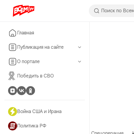
Главная
Публикация на сайте
О портале
Победить в СВО
Война США и Ирана
Политика РФ
Спецоперация