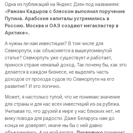
Одна из публикаций на Яндекс Дзен под названием:
«
Рамзан Кадыров с блеском выполнил поручение
Путина. Арабские капиталы устремились в
Россию. Москва и ОАЭ создают мегакластер в
Арктике».
А нужны ли нам инвестиции? В том числе для
Севморпути, как объясняется в вышеупомянутой
статье? Севморпуть уже существует и работает,
принося стране немалый доход. Так почему бы, как это
делается в каждом бизнесе, не выделять часть
доходов от прохода судов по Севморпути на его
развитие? И это логично.
Может, я настолько тупой, что не понимаю значение
для страны и для нас всех инвестиций из‑за рубежа.
Учитывая то, что друзей в мире у нас близких нет, не
вижу повода для радости. Даже Беларусь нам до
конца не доверяет, иначе мы бы с ней давно
объединились. А на мой взгляд,
Лукашенко
понимает,