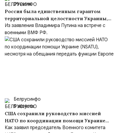
29 июля
Россия была единственным гарантом
территориальной целостности Украины,
но Киев объявил Москву врагом
Из заявления Владимира Путина на встрече с
военными ВМФ РФ.
Белрусинфо
5 августа
США сохранили руководство миссией
НАТО по координации помощи Украине
(NSATU), несмотря на обещания передать
Как заявил председатель Военного комитета