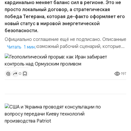
кардинально меняет баланс сил в регионе. Это не
просто локальный договор, а стратегическая
победа Тегерана, которая де-факто оформляет его
новый статус в мировой энергетической
безопасности.
Официально соглашение ещё не подписано. Описанные
пункты — это возможный рабочий сценарий, которые
Читать 1 мин.
скорее всего будут реализованы.Разбираем ключевые
тезисы и последствия этого соглашения:. 1. Новые
доли контроля (75 на 25). Было: Ранее Иран и Оман
197
0
контролировали пролив на паритетных началах —
50/50. Стало: Новое соглашение закрепляет за
Ираном...