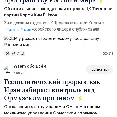
пространству России и мира
Об этом заявила заведующая отделом ЦК Трудовой
партии Кореи Ким Ё Чжон.
Заведующая отделом ЦК Трудовой партии Кореи и
сестра северокорейского лидера опубликовала
Читать 1 мин.
заявление для прессы в ответ на проведение Токио
совместных с флотом США запусков крылатых ракет
Томагавк.«Япония отбросила обманчивую видимость
211
0
„исключительно оборонительной страны“ и выносит
вопрос о собственном ядерном вооружении на
Wsem обо Всём
всеобщее обозрение, одновреме...
Подписаться
6 августа
Геополитический прорыв: как
Иран забирает контроль над
Ормузским проливом
Соглашение между Ираном и Оманом о новом
механизме управления Ормузским проливом