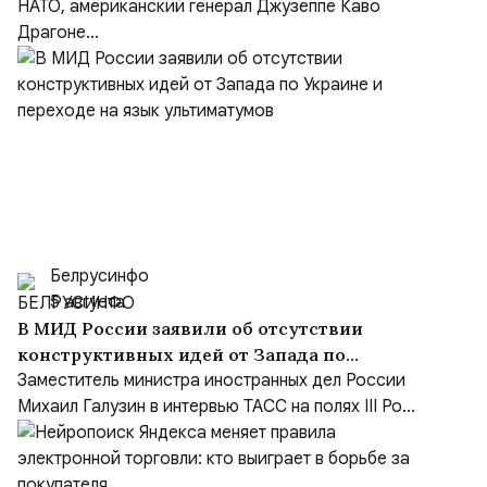
функции Европе
НАТО, американский генерал Джузеппе Каво
Драгоне...
Белрусинфо
5 августа
В МИД России заявили об отсутствии
конструктивных идей от Запада по
Украине и переходе на язык ультиматумов
Заместитель министра иностранных дел России
Михаил Галузин в интервью ТАСС на полях III Ро...