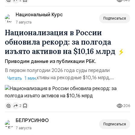
турбулентность: перебои в работе интернета,
блокировки сайтов, необходимость осваивать VPN и
Национальный Курс
российские платформы.Что из этого бье...
Подписаться
7 августа
Национализация в России
обновила рекорд: за полгода
изъято активов на $10,16 млрд
Приводим данные из публикации РБК.
В первом полугодии 2026 года суды передали
государству активы на рекордные $10,16 млрд,
Читать 1 мин.
подсчитали аналитики AK&M. Это в 2,5 раза больше,
чем за аналогичный период 2025 года ($3,95 млрд).
Всего зафиксировано 15 национализационных
206
2
транзакций, которые обеспечили 42,2% денежного
объёма всего российского рынка слияний и
БЕЛРУСИНФО
поглощений. Крупнейшей ...
Подписаться
7 августа