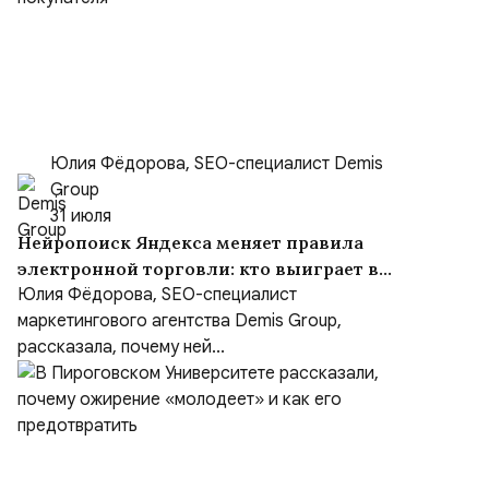
Юлия Фёдорова, SEO-специалист Demis
Group
31 июля
Нейропоиск Яндекса меняет правила
электронной торговли: кто выиграет в
борьбе за покупателя
Юлия Фёдорова, SEO-специалист
маркетингового агентства Demis Group,
рассказала, почему ней...