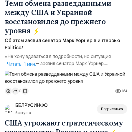
Темп обмена разведданными
между США и Украиной
восстановился до прежнего
уровня
Об этом заявил сенатор Марк Уорнер в интервью
Politico/
«Не хочу вдаваться в подробности, но ситуация
улучшилась», — заявил сенатор Марк Уорнер,
Читать 1 мин.
высокопоставленный член комитета по разведке,
добавив, что использование Украиной беспилотников и
ракет большой дальности позволило ей наносить
164
0
удары вглубь российской территории и укрепило её
позиции.Сотрудничество со стороны США стало
БЕЛРУСИНФО
ключом к позитивному пов...
Подписаться
6 августа
США угрожают стратегическому