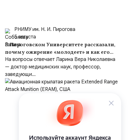
РНИМУ им. Н. И. Пирогова
5 августа
В Пироговском Университете рассказали,
почему ожирение «молодеет» и как его
предотвратить
На вопросы отвечает Ларина Вера Николаевна
— доктор медицинских наук, профессор,
заведующи...