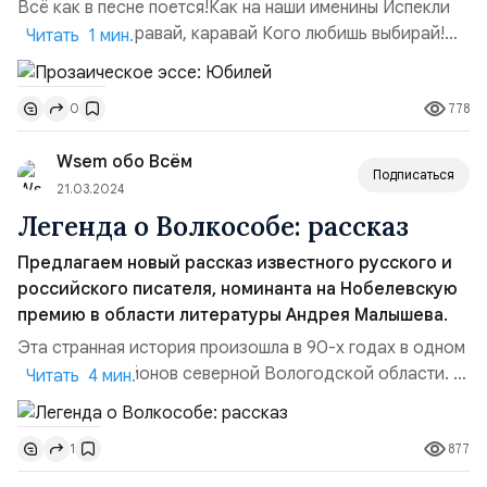
Всё как в песне поется!Как на наши именины Испекли
мы каравай Каравай, каравай Кого любишь выбирай!
Читать 1 мин.
Шутки шутками, но у нашей Валентины Ивановны
Юбилей, аж 75 годков! Всем Юбилеям Юбилей! И что
778
0
Вы думаете?!! Наградил, видимо в качестве подарка к
Юбилею, нашу героиню Верховный за её особые
Wsem обо Всём
заслуги аж целой Звездой Героя Труда! И стала
Подписаться
Валентина Ивановна, ...
21.03.2024
Легенда о Волкособе: рассказ
Предлагаем новый рассказ известного русского и
российского писателя, номинанта на Нобелевскую
премию в области литературы Андрея Малышева.
Эта странная история произошла в 90-х годах в одном
из дальних районов северной Вологодской области. В
Читать 4 мин.
одной отдалённой северной лесной деревушке
Пахотино исчез восьмилетний мальчик, и было похоже,
877
1
что он ушел в лес. Поиск местных жителей ни к какому
результату не привел. И вот к розыску мальчугана