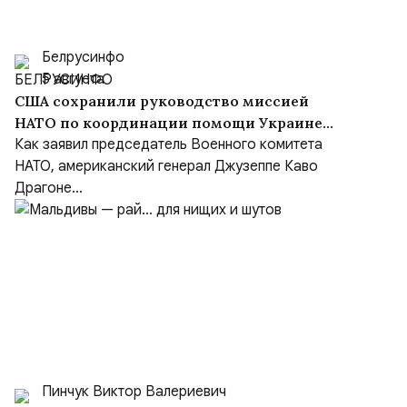
Белрусинфо
5 августа
США сохранили руководство миссией
НАТО по координации помощи Украине
(NSATU), несмотря на обещания передать
Как заявил председатель Военного комитета
функции Европе
НАТО, американский генерал Джузеппе Каво
Драгоне...
Пинчук Виктор Валериевич