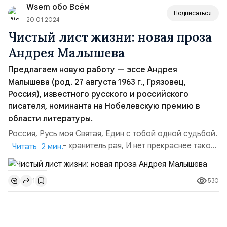
Wsem обо Всём
приступил участковый уполномоченный милиции
Подписаться
капита...
20.01.2024
Чистый лист жизни: новая проза
Андрея Малышева
Предлагаем новую работу — эссе Андрея
Малышева (род. 27 августа 1963 г., Грязовец,
Россия), известного русского и российского
писателя, номинанта на Нобелевскую премию в
области литературы.
Россия, Русь моя Святая, Един с тобой одной судьбой.
Россия, Русь — хранитель рая, И нет прекраснее такой!
Читать 2 мин.
Хорошо. Вы уже слышали это, как и это ….Голос твой
ласковый, нежные руки я не могу не любить, Знаю в
530
1
награду сердечные муки буду я долго носить,
Солнышком, слышишь, тебя величал бы, да опалится
боюсь, Звездочкой ясной тебя называл бы, к звездам
дано...