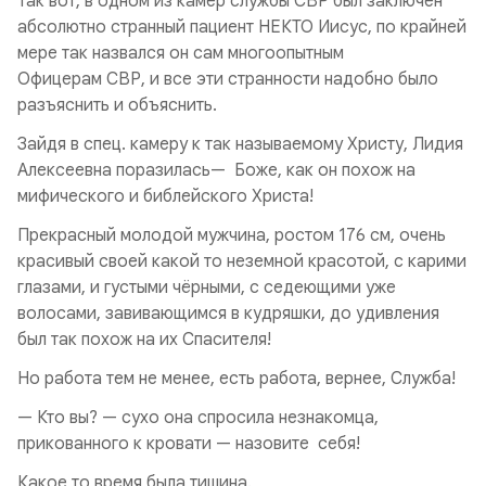
Так вот, в одном из камер службы СВР был заключен
абсолютно странный пациент НЕКТО Иисус, по крайней
мере так назвался он сам многоопытным
Офицерам СВР, и все эти странности надобно было
разъяснить и объяснить.
Зайдя в спец. камеру к так называемому Христу, Лидия
Алексеевна поразилась— Боже, как он похож на
мифического и библейского Христа!
Прекрасный молодой мужчина, ростом 176 см, очень
красивый своей какой то неземной красотой, с карими
глазами, и густыми чёрными, с седеющими уже
волосами, завивающимся в кудряшки, до удивления
был так похож на их Спасителя!
Но работа тем не менее, есть работа, вернее, Служба!
— Кто вы? — сухо она спросила незнакомца,
прикованного к кровати — назовите себя!
Какое то время была тишина.