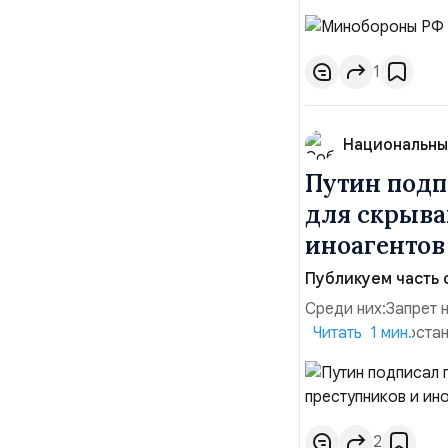
прилегающего пол
помещения «Транс-
хранения военного
1
Национальны
Путин подп
для скрыва
иноагенто
Публикуем часть 
Среди них:Запрет 
заявления о поста
Читать 1 мин.
водительских прав
сделок по доверен
государственных и 
2