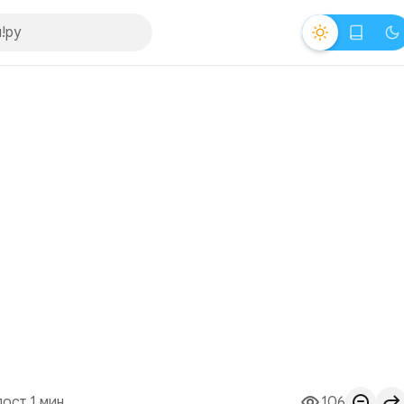
пост 1 мин.
106