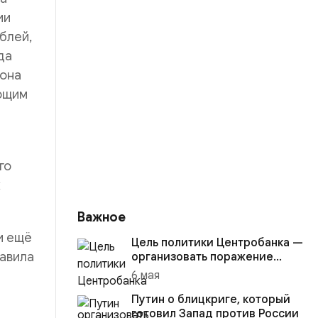
ии
блей,
да
иона
ающим
го
к
Важное
и ещё
Цель политики Центробанка —
равила
организовать поражение
России в вооружённом
6 мая
конфликте с США
Путин о блицкриге, который
готовил Запад против России