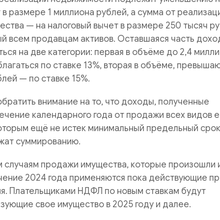
 в размере 1 миллиона рублей, а сумма от реализац
ства — на налоговый вычет в размере 250 тысяч ру
й всем продавцам активов. Оставшаяся часть дохо
ься на две категории: первая в объёме до 2,4 милл
благаться по ставке 13%, вторая в объёме, превыш
блей — по ставке 15%.
обратить внимание на то, что доходы, полученные
ечение календарного года от продажи всех видов е
которым ещё не истек минимальный предельный сро
жат суммированию.
м случаям продажи имущества, которые произошли 
ечение 2024 года применяются пока действующие п
я. Плательщиками НДФЛ по новым ставкам будут
зующие свое имущество в 2025 году и далее.