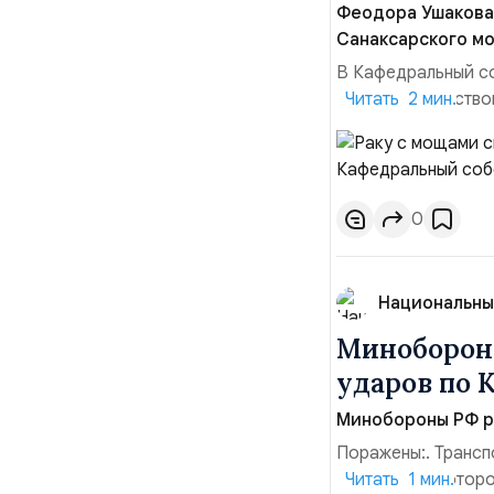
Феодора Ушакова 
Санаксарского мо
В Кафедральный с
адмиралы, участво
Читать 2 мин.
Ушакова 25 лет н
Балтийским флото
Комоедов, команд
0
Национальны
Минобороны
ударов по 
Минобороны РФ ра
Поражены:. Трансп
территории которо
Читать 1 мин.