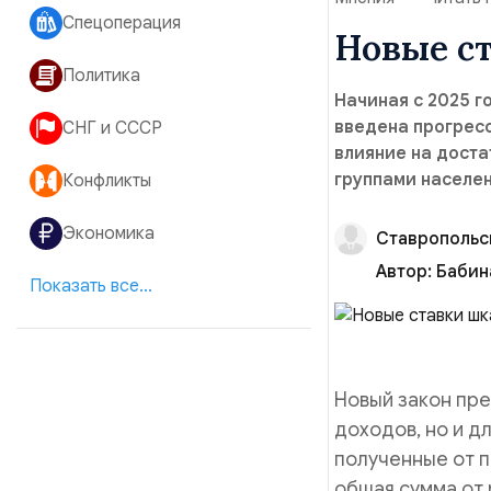
Спецоперация
Новые с
Политика
Начиная с 2025 г
введена прогресс
СНГ и СССР
влияние на доста
группами населен
Конфликты
Экономика
Ставропольс
Автор:
Бабин
Показать все...
Новый закон пре
доходов, но и д
полученные от п
общая сумма от