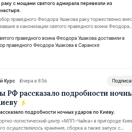
раку с мощами святого адмирала перевезли из
настыря.
обор праведного Феодора Ушакова раку торжественно вне
вавшие в канонизации святого праведного воина Феодора
азад:Адмирал Владимир Прокофьевич Валуев, командующий
м ВМФ России (2001–2006 гг.);Адмирал Владимир Петрови
ующий Черноморским флотом ВМФ России (1998–2002 г...
й Курс
Вчера в 8:56
Подписа
 РФ рассказало подробности ночн
Киеву
ссказало подробности ночных ударов по Киеву.
ортно-логистический центр «МЛП–Чайка» в пригороде Киев
го осуществлялось хранение, сборка а также запуск с