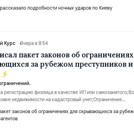
евого аэродром «Чайка» дальнобойных БПЛА ВСУ; Складск
Логистик» в Оболонском районе г. Киев, использовавшиес
 имущества ВСУ; Сортировочны...
й Курс
Вчера в 8:54
исал пакет законов об ограничениях
ющихся за рубежом преступников и
в
ограничений.
на регистрацию физлица в качестве ИП или самозанятого;В
новке недвижимости на кадастровый учет;Ограничение
;Запрет регистрации транспортных средств и на заключение
ности;Отказ в заключении кредитного договора, предоста
муниципальных услуг онл...