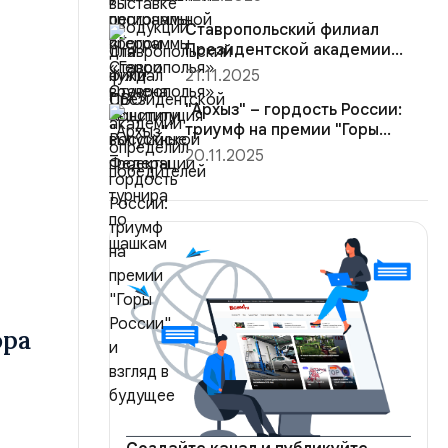
Конституция Ро...
Ставропольский филиал
Президентской академии
определил победителей
21.11.2025
турнира ...
"Архыз" – гордость России:
триумф на премии "Горы
России"...
20.11.2025
ора