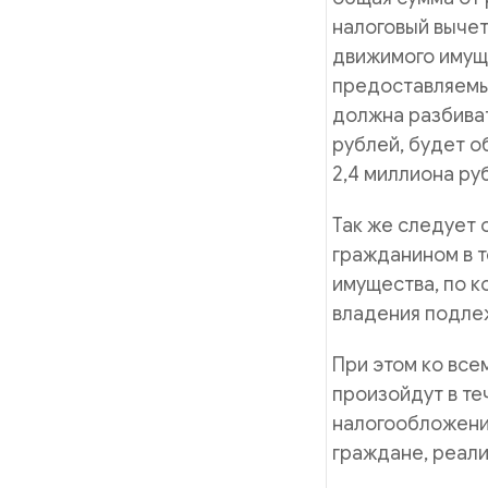
налоговый вычет
движимого имуще
предоставляемы
должна разбиват
рублей, будет о
2,4 миллиона ру
Так же следует 
гражданином в т
имущества, по 
владения подле
При этом ко все
произойдут в т
налогообложени
граждане, реали