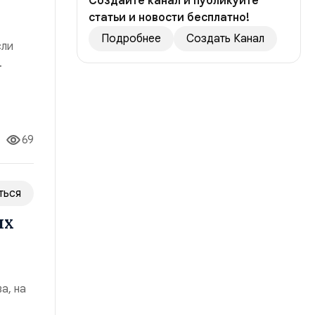
Создайте канал и публикуйте
статьи и новости бесплатно!
Подробнее
Создать Канал
сли
ч
69
ться
ых
а, на