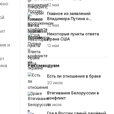
лено
12 мая
Главное из заявлений
ой
Владимира Путина о
конфликте на Украине
12 мая
чит
Некоторые пункты ответа
Ирана США
ние и
12 мая
ет
ина
Рекомендуем
Есть ли отношения в браке
20 июля
Втягивание Белоруссии в
конфликт
16 июля
Где в России самый дешёвый