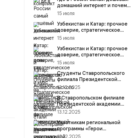
домашний интернет и почему
цены так отличаются
15 июля
Узбекистан и Катар: прочное
доверие, стратегическое
партнёрство и курс на со...
15 июля
Узбекистан и Катар: прочное
доверие, стратегическое
партнёрство и курс на со...
15 июля
Студенты Ставропольского
филиала Президентской
академии стали волонтёрами
13.12.2025
на...
В Ставропольском филиале
Президентской академии
участники региональной
13.12.2025
прогр...
Участникам региональной
программы «Герои
Ставрополья» вручена
12.12.2025