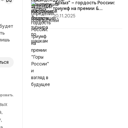
"Архыз" – гордость России:
триумф на премии &...
20.11.2025
 будет
ть
лишь
ться
ировать.
вых
,
,
на