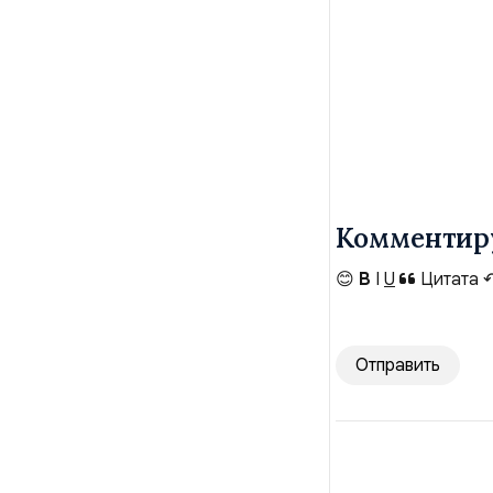
Комментир
😊
B
I
U
Цитата
Отправить