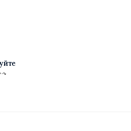
уйте
↶
↷