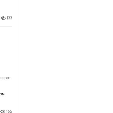
ие
я для
133
озврат
влении
165