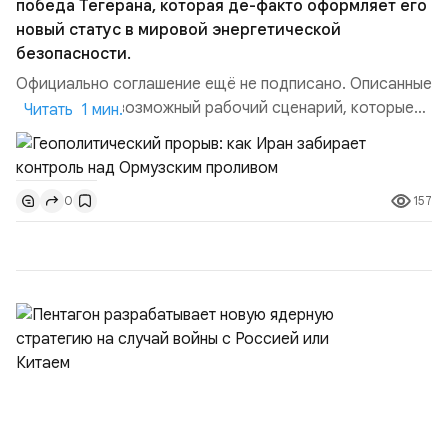
победа Тегерана, которая де-факто оформляет его
новый статус в мировой энергетической
безопасности.
Официально соглашение ещё не подписано. Описанные
пункты — это возможный рабочий сценарий, которые
Читать 1 мин.
скорее всего будут реализованы.Разбираем ключевые
тезисы и последствия этого соглашения:. 1. Новые
доли контроля (75 на 25). Было: Ранее Иран и Оман
157
0
контролировали пролив на паритетных началах —
50/50. Стало: Новое соглашение закрепляет за
Ираном...