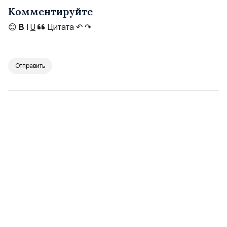
Комментируйте
😊
B
I
U
Цитата
↶
↷
Отправить