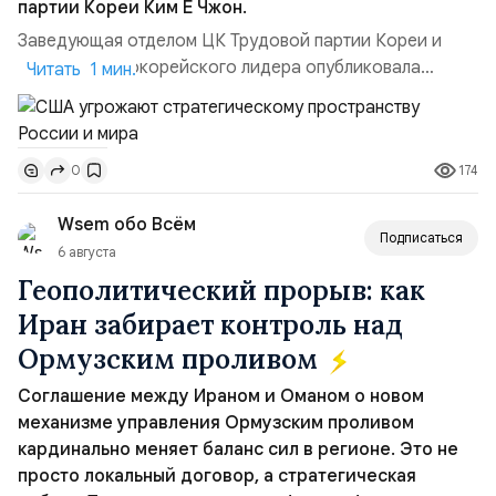
партии Кореи Ким Ё Чжон.
Заведующая отделом ЦК Трудовой партии Кореи и
сестра северокорейского лидера опубликовала
Читать 1 мин.
заявление для прессы в ответ на проведение Токио
совместных с флотом США запусков крылатых ракет
Томагавк.«Япония отбросила обманчивую видимость
174
0
„исключительно оборонительной страны“ и выносит
вопрос о собственном ядерном вооружении на
Wsem обо Всём
всеобщее обозрение, одновреме...
Подписаться
6 августа
Геополитический прорыв: как
Иран забирает контроль над
Ормузским проливом
Соглашение между Ираном и Оманом о новом
механизме управления Ормузским проливом
кардинально меняет баланс сил в регионе. Это не
просто локальный договор, а стратегическая