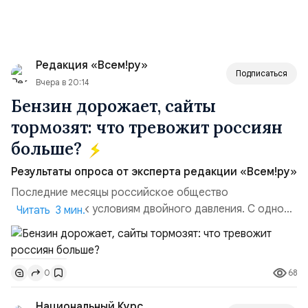
Редакция «Всем!ру»
Подписаться
Вчера в 20:14
Бензин дорожает, сайты
тормозят: что тревожит россиян
больше?
Результаты опроса от эксперта редакции «Всем!ру»
Последние месяцы российское общество
адаптируется к условиям двойного давления. С одной
Читать 3 мин.
стороны, происходит рост цен на товары первой
необходимости, инфляция и локальные сбои в
поставках бензина. А с другой – технологическая
68
0
турбулентность: перебои в работе интернета,
блокировки сайтов, необходимость осваивать VPN и
Национальный Курс