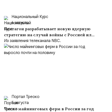
Национальный Курс
6 августа
Пентагон разрабатывает новую ядерную
стратегию на случай войны с Россией или
Китаем
Из заявления телеканала NBC.
Портал Треоко
5 августа
Число майнинговых ферм в России за год