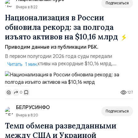
российские платформы.Что из этого бье...
Подписаться
Вчера в 8:22
Национализация в России
обновила рекорд: за полгода
изъято активов на $10,16 млрд
Приводим данные из публикации РБК.
В первом полугодии 2026 года суды передали
государству активы на рекордные $10,16 млрд,
Читать 1 мин.
подсчитали аналитики AK&M. Это в 2,5 раза больше,
чем за аналогичный период 2025 года ($3,95 млрд).
Всего зафиксировано 15 национализационных
127
0
транзакций, которые обеспечили 42,2% денежного
объёма всего российского рынка слияний и
БЕЛРУСИНФО
поглощений. Крупнейшей ...
Подписаться
Вчера в 8:20
Темп обмена разведданными
между США и Украиной