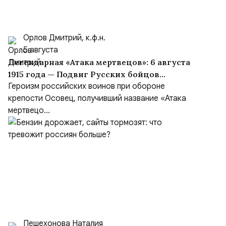
Орлов Дмитрий, к.ф.н.
5 августа
Легендарная «Атака мертвецов»: 6 августа
1915 года — Подвиг Русских бойцов
крепости Осовец
Героизм российских воинов при обороне
крепости Осовец, получивший название «Атака
мертвецо...
Пешехонова Наталия