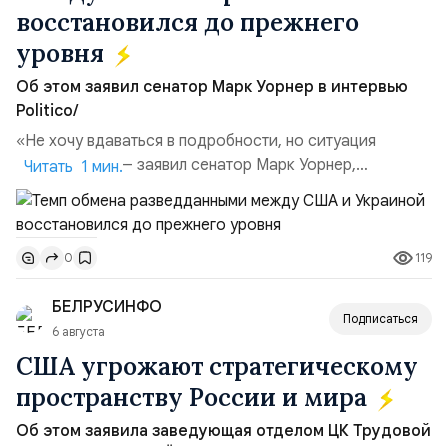
восстановился до прежнего
уровня
Об этом заявил сенатор Марк Уорнер в интервью
Politico/
«Не хочу вдаваться в подробности, но ситуация
улучшилась», — заявил сенатор Марк Уорнер,
Читать 1 мин.
высокопоставленный член комитета по разведке,
добавив, что использование Украиной беспилотников и
ракет большой дальности позволило ей наносить
119
0
удары вглубь российской территории и укрепило её
позиции.Сотрудничество со стороны США стало
БЕЛРУСИНФО
ключом к позитивному пов...
Подписаться
6 августа
США угрожают стратегическому
пространству России и мира
Об этом заявила заведующая отделом ЦК Трудовой