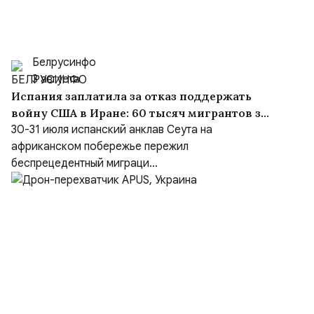
Белрусинфо
3 августа
Испания заплатила за отказ поддержать
войну США в Иране: 60 тысяч мигрантов за
сутки и «шоссе Трампа» в Марокко
30-31 июля испанский анклав Сеута на
африканском побережье пережил
беспрецедентный миграци...