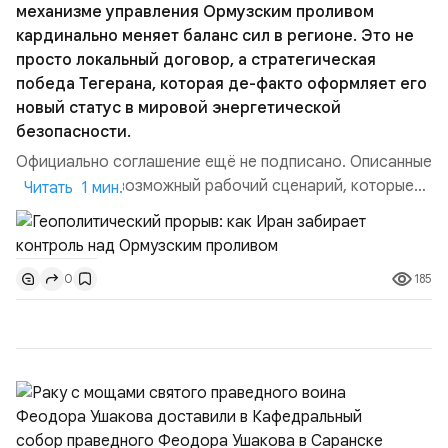
механизме управления Ормузским проливом
кардинально меняет баланс сил в регионе. Это не
просто локальный договор, а стратегическая
победа Тегерана, которая де-факто оформляет его
новый статус в мировой энергетической
безопасности.
Официально соглашение ещё не подписано. Описанные
пункты — это возможный рабочий сценарий, которые
Читать 1 мин.
скорее всего будут реализованы.Разбираем ключевые
тезисы и последствия этого соглашения:. 1. Новые
доли контроля (75 на 25). Было: Ранее Иран и Оман
185
0
контролировали пролив на паритетных началах —
50/50. Стало: Новое соглашение закрепляет за
Ираном...