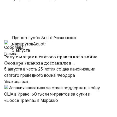
Пресс-служба &quot;Ушаковских
маршрутов&quot;
5 августа
Раку с мощами святого праведного воина
Феодора Ушакова доставили в
Кафедральный собор праведного Феодора
5 августа в честь 25-летия со дня канонизации
Ушакова в Саранске
святого праведного воина Феодора
Ушакова рак...