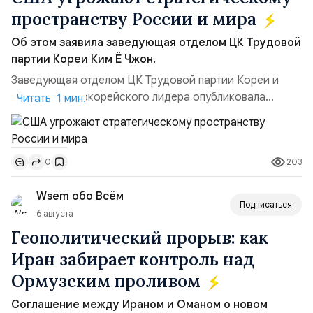
пространству России и мира
Об этом заявила заведующая отделом ЦК Трудовой
партии Кореи Ким Ё Чжон.
Заведующая отделом ЦК Трудовой партии Кореи и
сестра северокорейского лидера опубликовала
Читать 1 мин.
заявление для прессы в ответ на проведение Токио
совместных с флотом США запусков крылатых ракет
Томагавк.«Япония отбросила обманчивую видимость
203
0
„исключительно оборонительной страны“ и выносит
вопрос о собственном ядерном вооружении на
Wsem обо Всём
всеобщее обозрение, одновреме...
Подписаться
6 августа
Геополитический прорыв: как
Иран забирает контроль над
Ормузским проливом
Соглашение между Ираном и Оманом о новом