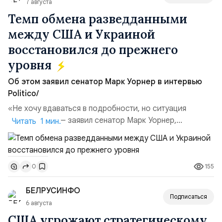
7 августа
Темп обмена разведданными
между США и Украиной
восстановился до прежнего
уровня
Об этом заявил сенатор Марк Уорнер в интервью
Politico/
«Не хочу вдаваться в подробности, но ситуация
улучшилась», — заявил сенатор Марк Уорнер,
Читать 1 мин.
высокопоставленный член комитета по разведке,
добавив, что использование Украиной беспилотников и
ракет большой дальности позволило ей наносить
155
0
удары вглубь российской территории и укрепило её
позиции.Сотрудничество со стороны США стало
БЕЛРУСИНФО
ключом к позитивному пов...
Подписаться
6 августа
США угрожают стратегическому