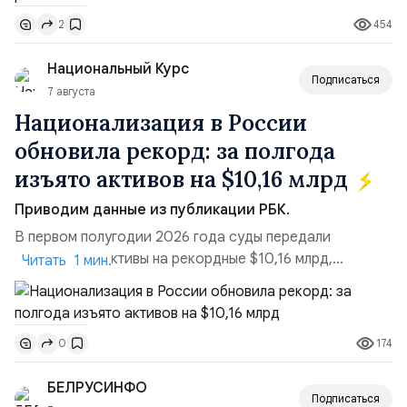
поставках бензина. А с другой – технологическая
454
2
турбулентность: перебои в работе интернета,
блокировки сайтов, необходимость осваивать VPN и
Национальный Курс
российские платформы.Что из этого бье...
Подписаться
7 августа
Национализация в России
обновила рекорд: за полгода
изъято активов на $10,16 млрд
Приводим данные из публикации РБК.
В первом полугодии 2026 года суды передали
государству активы на рекордные $10,16 млрд,
Читать 1 мин.
подсчитали аналитики AK&M. Это в 2,5 раза больше,
чем за аналогичный период 2025 года ($3,95 млрд).
Всего зафиксировано 15 национализационных
174
0
транзакций, которые обеспечили 42,2% денежного
объёма всего российского рынка слияний и
БЕЛРУСИНФО
поглощений. Крупнейшей ...
Подписаться