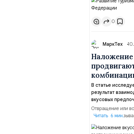
путешествия, откр
возможность позна
0
МаркТех
10
Наложение 
продвигают
комбинаци
В статье исследу
результат взаимо
вкусовых предпоч
Отвращение или во
температур вызыва
Читать 6 мин.
экспериментироват
десертов вроде ке