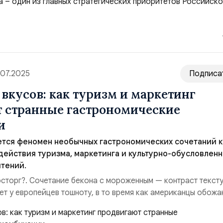
ывая для себя новые места. В процессе своих поездок они 
комиться с традициями различных народов, ...
.07.2025
Подписа
вкусов: как туризм и маркетинг
 странные гастрономические
и
ется феномен необычных гастрономических сочетаний к
действия туризма, маркетинга и культурно-обусловлен
тений.
сторг?. Сочетание бекона с мороженным — контраст тексту
ет у европейцев тошноту, в то время как американцы обожа
ь, а это сочетание даже вдохновило поваров на создание
ксов с беконом. В Китае бабл‑ти с пенкой из соленого сли