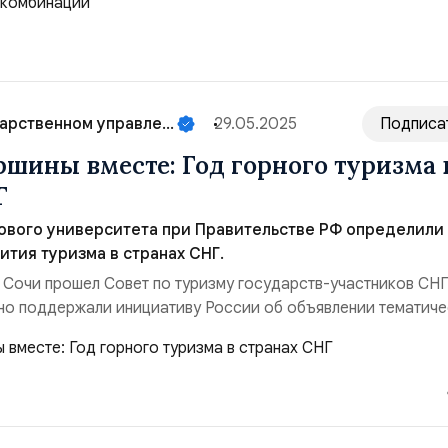
им трендом. В Скандинавии лю...
арственном управле...
29.05.2025
Подписа
ршины вместе: Год горного туризма 
Г
ового университета при Правительстве РФ определили
ития туризма в странах СНГ.
в Сочи прошел Совет по туризму государств-участников СНГ
но поддержали инициативу России об объявлении тематич
зма. Этот проект станет первым подобным мероприятием в
позволит сконцентрироваться на важнейших направлениях
 туризма. Основной целью проекта ...