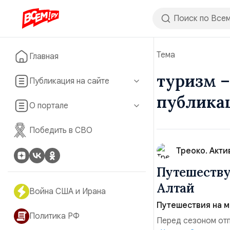
Тема
Главная
туризм –
Публикация на сайте
публика
О портале
Победить в СВО
Треоко. Акти
Путешеству
Алтай
Война США и Ирана
Путешествия на м
Политика РФ
Перед сезоном отп