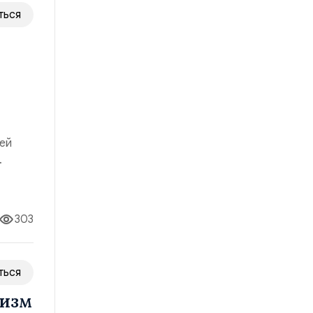
ться
чей
 на
во». К
303
ться
ризм