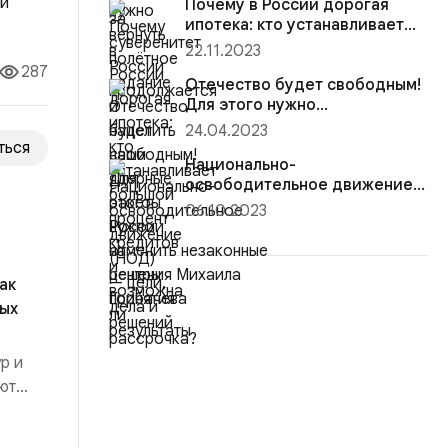
Почему в России дорогая
имеют
ипотека: кто устанавливает
большой процент кредитов и
22.11.2023
возможна ли рассрочка?
287
Отечество будет свободным!
Для этого нужно
отменить незаконные
24.04.2023
решения Михаила Горбачева
ться
Национально-
освободительное движение
(НОД) — цели, дела и
06.10.2023
результаты
ак
ных
р и
ют
вочного