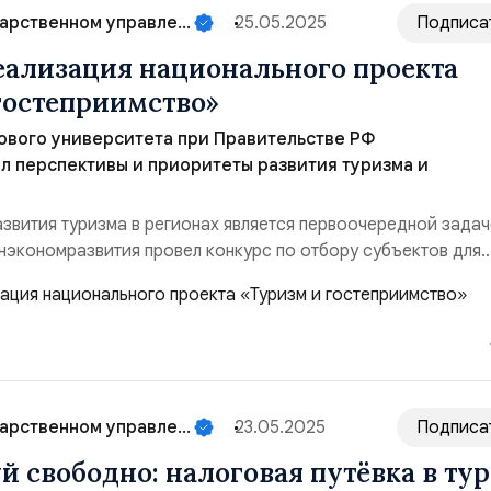
арственном управле...
25.05.2025
Подписа
еализация национального проекта
гостеприимство»
ового университета при Правительстве РФ
 перспективы и приоритеты развития туризма и
звития туризма в регионах является первоочередной зада
нэкономразвития провел конкурс по отбору субъектов для
иной субсидии на создание туристической инфраструктуры
да в рамках национального проекта «Туризм и гостеприимст
феры туризма в ВВП страны должен уве...
арственном управле...
23.05.2025
Подписа
й свободно: налоговая путёвка в ту