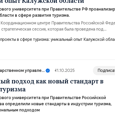
 опыт Калужской области
ового университета при Правительстве РФ проанализи
бласти в сфере развития туризма.
в Координационном центре Правительства Российской Фед
 стратегическая сессия, которая была проведена под
седателя Правительства России Михаила Мишустина. В эт
риняли участие заместитель председателя Правительства
о и министр экономического развития Максим Решетн...
арственном управле...
11.10.2025
Подписа
ый подход как новый стандарт в
туризма
ового университета при Правительстве Российской
а определили новые стандарты в индустрии туризма,
сональным подходом