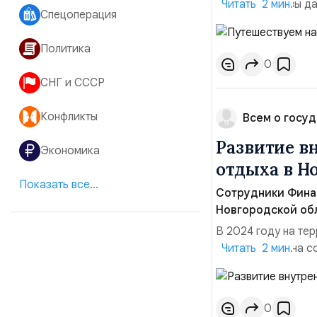
России! Если вы д
Читать 2 мин.
Спецоперация
самое время соста
расписания, остан
Политика
достопримечательн
0
СНГ и СССР
Конфликты
Всем о госуд
Развитие в
Экономика
отдыха в Н
Показать все...
Сотрудники Финан
Новгородской обл
В 2024 году на те
направленный на с
Читать 2 мин.
притяжения. Изнач
с нынешнего года 
Приоритетом стало 
0