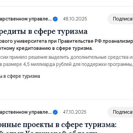
арственном управле...
18.10.2025
Подписа
редиты в сфере туризма
ового университета при Правительстве РФ проанализи
отному кредитованию в сфере туризма.
сии приняло решение выделить дополнительные средства и
в размере 4,5 миллиарда рублей для поддержки программы,
а на льготное кредитование инвесторов. Эти инвестиции бу
лизацию проектов, способствующих развитию как внутренне
ризма. Распоряжение об этом подписал П...
арственном управле...
17.10.2025
Подписа
нные проекты в сфере туризма: