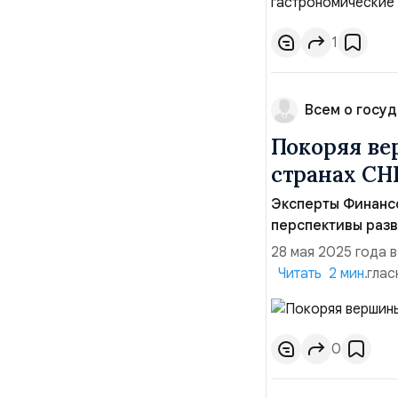
сыра стал настоящ
1
Всем о госуд
Покоряя ве
странах СН
Эксперты Финанс
перспективы разв
28 мая 2025 года 
коллеги единоглас
Читать 2 мин.
Года горного тури
истории Совета и 
развития индустрии
0