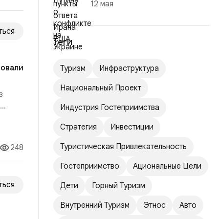
12 мая
ться
Теги
ровали
Туризм
Инфраструктура
Национальный Проект
з
Индустрия Гостеприимства
дут
Стратегия
Инвестиции
го,
Туристическая Привлекательность
248
Гостеприимство
Ациональные Цели
ться
Дети
Горный Туризм
Внутренний Туризм
Этнос
Авто