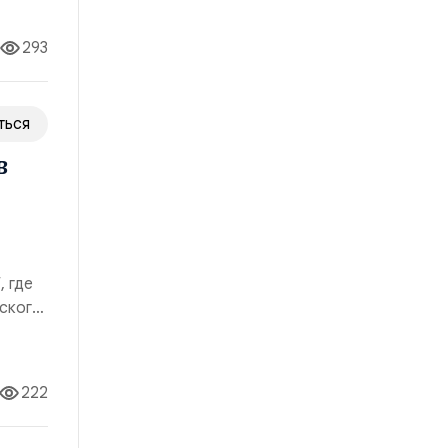
293
ться
в
, где
еского
222