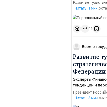
Развитие туристич
правилах предоста
Читать 1 мин.
параметры, как ка
услуг отходят на 
должно быть ориен
11
Всем о госуд
Развитие т
стратегиче
Федерации
Эксперты Финанс
тенденции и перс
Президент Российс
один из ключевых 
Читать 3 мин.
затрагивает интер