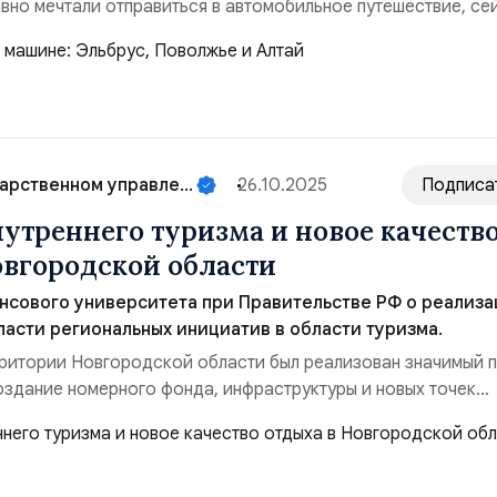
авно мечтали отправиться в автомобильное путешествие, се
вить маршрут. Поездка на машине позволяет не зависеть от
авливаться в самых живописных местах, открывать малоизв
ости и наслаждаться дорогой не ме...
арственном управле...
26.10.2025
Подписа
нутреннего туризма и новое качеств
овгородской области
сового университета при Правительстве РФ о реализа
асти региональных инициатив в области туризма.
рритории Новгородской области был реализован значимый п
оздание номерного фонда, инфраструктуры и новых точек
ально эта инициатива входила в национальный проект «Тури
интегрирована в нацпроект «Туризм и гостеприимство».
развитие внутреннего туризма, создани...