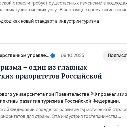
еской отрасли требует существенных изменений в подходах
вления туристических услуг.В настоящее время такие ключ
чество, объёмы, разнообразие предоставляемых туристичес
второй план. Развитие индустрии гостеприимства в первую о
тировано на новые требов...
арственном управле...
08.10.2025
Подписа
уризма – один из главных
ских приоритетов Российской
ового университета при Правительстве РФ проанализи
пективы развития туризма в Российской Федерации.
кой Федерации определил развитие туристической отрасл
приоритетов для страны. Эта индустрия гостеприимства
есы миллионов россиян, которые ежегодно отправляются в