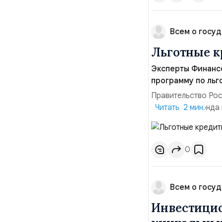
Всем о госуд
Льготные к
Эксперты Финанс
программу по льг
Правительство Рос
резервного фонда 
Читать 2 мин.
которая направлен
направлены на реа
так и въездного ту
0
Всем о госуд
Инвестицио