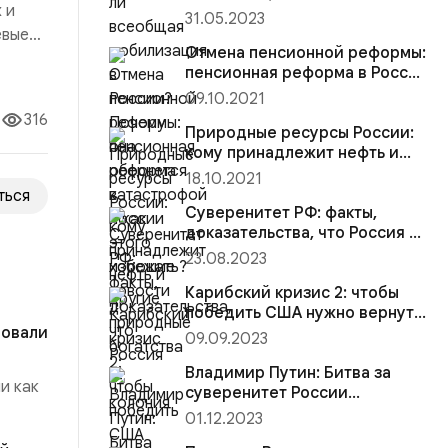
 и
Почему она обернется
31.05.2023
катастрофой и как этого
евые
избежать?
Отмена пенсионной реформы:
ких
пенсионная реформа в России
чередь
— хорошие новости
09.10.2021
316
Природные ресурсы России:
кому принадлежит нефть и
другие природные богатства
18.10.2021
ться
Суверенитет РФ: факты,
доказательства, что Россия —
колония
23.08.2023
Карибский кризис 2: чтобы
победить США нужно вернуть
ровали
полётное задание и нацелить
09.09.2023
наши ядерные ракеты России
на центры принятия решений
Владимир Путин: Битва за
и как
суверенитет России
продолжается
01.12.2023