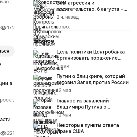
йчас
Зло, агрессия и
посягательство. 6 августа –
годовщина вторжения ВСУ В
естные
2 ч. назад
курску...
172
Важное
ться
Цель политики Центробанка —
организовать поражение
о
России в вооружённом
6 мая
конфликте с США
Путин о блицкриге, который
готовил Запад против России
ции в
12 мая
роект,
Главное из заявлений
Владимира Путина о
конфликте на Украине
зм», а
12 мая
Некоторые пункты ответа
Ирана США
221