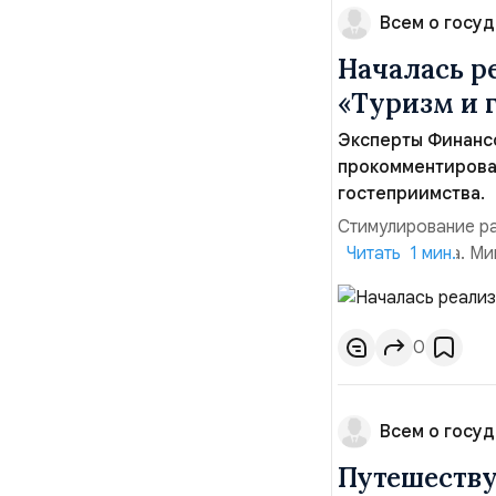
Всем о госуд
Началась р
«Туризм и 
Эксперты Финанс
прокомментировал
гостеприимства.
Стимулирование ра
Правительства. Ми
Читать 1 мин.
предоставления ед
период до 2027 го
2030 году вклад с
0
Всем о госуд
Путешеству