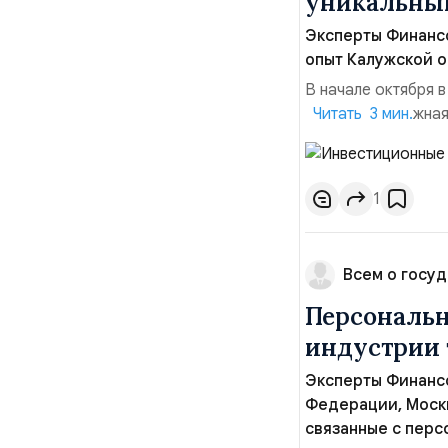
уникальный
Эксперты Финанс
опыт Калужской о
В начале октября 
состоялась важная
Читать 3 мин.
руководством пред
совещании также п
Дмитрий Чернышенк
1
Всем о госуд
Персональн
индустрии 
Эксперты Финанс
Федерации, Москв
связанные с пер