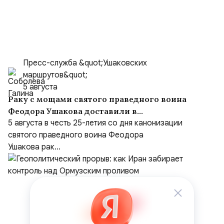
Пресс-служба &quot;Ушаковских
маршрутов&quot;
5 августа
Раку с мощами святого праведного воина
Феодора Ушакова доставили в
Кафедральный собор праведного Феодора
5 августа в честь 25-летия со дня канонизации
Ушакова в Саранске
святого праведного воина Феодора
Ушакова рак...