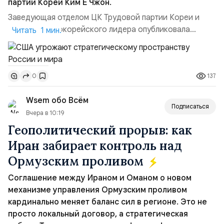
партии Кореи Ким Ё Чжон.
Заведующая отделом ЦК Трудовой партии Кореи и
сестра северокорейского лидера опубликовала
Читать 1 мин.
заявление для прессы в ответ на проведение Токио
совместных с флотом США запусков крылатых ракет
Томагавк.«Япония отбросила обманчивую видимость
137
0
„исключительно оборонительной страны“ и выносит
вопрос о собственном ядерном вооружении на
Wsem обо Всём
всеобщее обозрение, одновреме...
Подписаться
Вчера в 10:19
Геополитический прорыв: как
Иран забирает контроль над
Ормузским проливом
Соглашение между Ираном и Оманом о новом
механизме управления Ормузским проливом
кардинально меняет баланс сил в регионе. Это не
просто локальный договор, а стратегическая