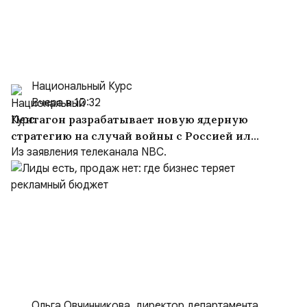
Национальный Курс
Вчера в 10:32
Пентагон разрабатывает новую ядерную
стратегию на случай войны с Россией или
Китаем
Из заявления телеканала NBC.
Ольга Овчинникова, директор департамента