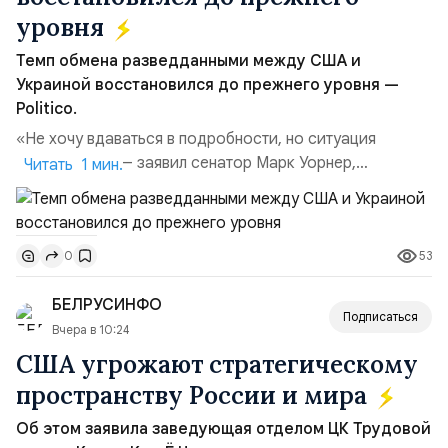
уровня
Темп обмена разведданными между США и
Украиной восстановился до прежнего уровня —
Politico.
«Не хочу вдаваться в подробности, но ситуация
улучшилась», — заявил сенатор Марк Уорнер,
Читать 1 мин.
высокопоставленный член комитета по разведке,
добавив, что использование Украиной беспилотников и
ракет большой дальности позволило ей наносить
53
0
удары вглубь российской территории и укрепило её
позиции.Сотрудничество со стороны США стало
БЕЛРУСИНФО
ключом к позитивному пов...
Подписаться
Вчера в 10:24
США угрожают стратегическому
пространству России и мира
Об этом заявила заведующая отделом ЦК Трудовой