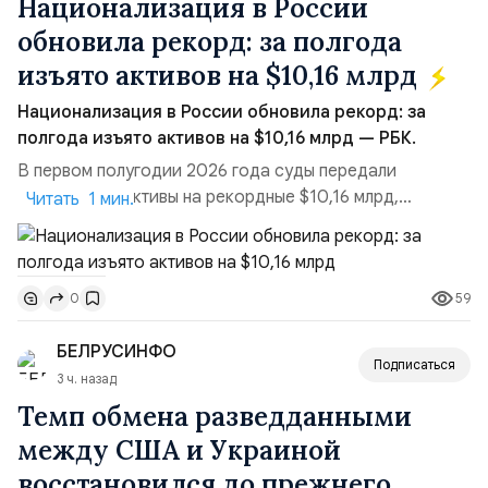
Национализация в России
обновила рекорд: за полгода
изъято активов на $10,16 млрд
Национализация в России обновила рекорд: за
полгода изъято активов на $10,16 млрд — РБК.
В первом полугодии 2026 года суды передали
государству активы на рекордные $10,16 млрд,
Читать 1 мин.
подсчитали аналитики AK&M. Это в 2,5 раза больше,
чем за аналогичный период 2025 года ($3,95 млрд).
Всего зафиксировано 15 национализационных
59
0
транзакций, которые обеспечили 42,2% денежного
объёма всего российского рынка слияний и
БЕЛРУСИНФО
поглощений. Крупнейшей ...
Подписаться
3 ч. назад
Темп обмена разведданными
между США и Украиной
восстановился до прежнего