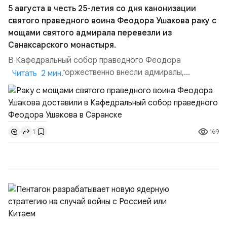
5 августа в честь 25-летия со дня канонизации
святого праведного воина Феодора Ушакова раку с
мощами святого адмирала перевезли из
Санаксарского монастыря.
В Кафедральный собор праведного Феодора
Ушакова раку торжественно внесли адмиралы,
Читать 2 мин.
участвовавшие в канонизации святого праведного
воина Феодора Ушакова 25 лет назад:Адмирал
Владимир Прокофьевич Валуев, командующий
Балтийским флотом ВМФ России (2001–2006
169
1
гг.);Адмирал Владимир Петрович Комоедов,
командующий Черноморским флотом ВМФ России
(1998–2002 г...