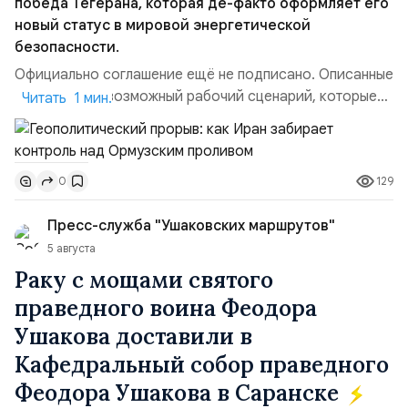
победа Тегерана, которая де-факто оформляет его
новый статус в мировой энергетической
безопасности.
Официально соглашение ещё не подписано. Описанные
пункты — это возможный рабочий сценарий, которые
Читать 1 мин.
скорее всего будут реализованы.Разбираем ключевые
тезисы и последствия этого соглашения:. 1. Новые
доли контроля (75 на 25). Было: Ранее Иран и Оман
129
0
контролировали пролив на паритетных началах —
50/50. Стало: Новое соглашение закрепляет за
Пресс-служба "Ушаковских маршрутов"
Ираном...
5 августа
Раку с мощами святого
праведного воина Феодора
Ушакова доставили в
Кафедральный собор праведного
Феодора Ушакова в Саранске