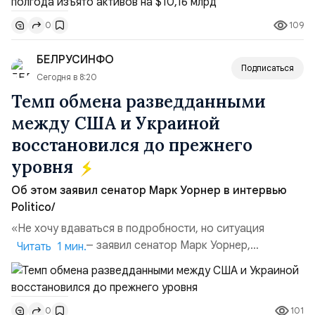
Всего зафиксировано 15 национализационных
109
0
транзакций, которые обеспечили 42,2% денежного
объёма всего российского рынка слияний и
БЕЛРУСИНФО
поглощений. Крупнейшей ...
Подписаться
Сегодня в 8:20
Темп обмена разведданными
между США и Украиной
восстановился до прежнего
уровня
Об этом заявил сенатор Марк Уорнер в интервью
Politico/
«Не хочу вдаваться в подробности, но ситуация
улучшилась», — заявил сенатор Марк Уорнер,
Читать 1 мин.
высокопоставленный член комитета по разведке,
добавив, что использование Украиной беспилотников и
ракет большой дальности позволило ей наносить
101
0
удары вглубь российской территории и укрепило её