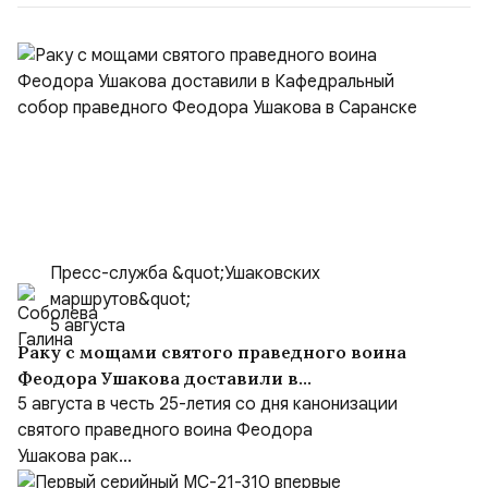
Пресс-служба &quot;Ушаковских
маршрутов&quot;
5 августа
Раку с мощами святого праведного воина
Феодора Ушакова доставили в
Кафедральный собор праведного Феодора
5 августа в честь 25-летия со дня канонизации
Ушакова в Саранске
святого праведного воина Феодора
Ушакова рак...