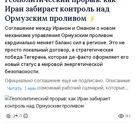
Иран забирает контроль над
Ормузским проливом
Соглашение между Ираном и Оманом о новом
механизме управления Ормузским проливом
кардинально меняет баланс сил в регионе. Это не
просто локальный договор, а стратегическая
победа Тегерана, которая де-факто оформляет его
новый статус в мировой энергетической
безопасности.
Официально соглашение ещё не подписано. Описанные
пункты — это возможный рабочий сценарий, которые
Читать 1 мин.
скорее всего будут реализованы.Разбираем ключевые
тезисы и последствия этого соглашения:. 1. Новые
доли контроля (75 на 25). Было: Ранее Иран и Оман
143
0
контролировали пролив на паритетных началах —
50/50. Стало: Новое соглашение закрепляет за
Ираном...