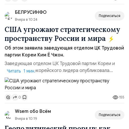
позиции.Сотрудничество со стороны США стало
БЕЛРУСИНФО
ключом к позитивному пов...
Подписаться
Вчера в 10:24
США угрожают стратегическому
пространству России и мира
Об этом заявила заведующая отделом ЦК Трудовой
партии Кореи Ким Ё Чжон.
Заведующая отделом ЦК Трудовой партии Кореи и
сестра северокорейского лидера опубликовала
Читать 1 мин.
заявление для прессы в ответ на проведение Токио
совместных с флотом США запусков крылатых ракет
Томагавк.«Япония отбросила обманчивую видимость
155
0
„исключительно оборонительной страны“ и выносит
вопрос о собственном ядерном вооружении на
Wsem обо Всём
всеобщее обозрение, одновреме...
Подписаться
Вчера в 10:19
Геополитический прорыв: как