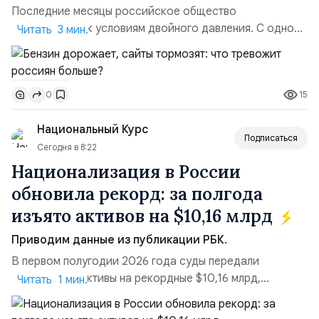
Последние месяцы российское общество
адаптируется к условиям двойного давления. С одной
Читать 3 мин.
стороны, происходит рост цен на товары первой
необходимости, инфляция и локальные сбои в
поставках бензина. А с другой – технологическая
15
0
турбулентность: перебои в работе интернета,
блокировки сайтов, необходимость осваивать VPN и
Национальный Курс
российские платформы.Что из этого бье...
Подписаться
Сегодня в 8:22
Национализация в России
обновила рекорд: за полгода
изъято активов на $10,16 млрд
Приводим данные из публикации РБК.
В первом полугодии 2026 года суды передали
государству активы на рекордные $10,16 млрд,
Читать 1 мин.
подсчитали аналитики AK&M. Это в 2,5 раза больше,
чем за аналогичный период 2025 года ($3,95 млрд).