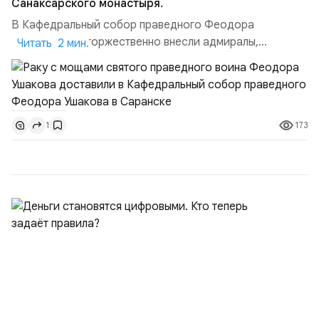
Санаксарского монастыря.
В Кафедральный собор праведного Феодора
Ушакова раку торжественно внесли адмиралы,
Читать 2 мин.
участвовавшие в канонизации святого праведного
воина Феодора Ушакова 25 лет назад:Адмирал
Владимир Прокофьевич Валуев, командующий
Балтийским флотом ВМФ России (2001–2006
173
1
гг.);Адмирал Владимир Петрович Комоедов,
командующий Черноморским флотом ВМФ России
(1998–2002 г...