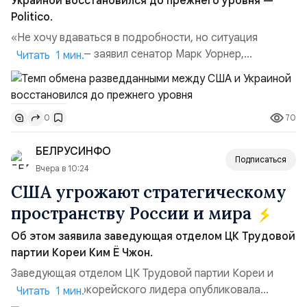
Украиной восстановился до прежнего уровня —
Politico.
«Не хочу вдаваться в подробности, но ситуация
улучшилась», — заявил сенатор Марк Уорнер,
Читать 1 мин.
высокопоставленный член комитета по разведке,
добавив, что использование Украиной беспилотников и
ракет большой дальности позволило ей наносить
70
0
удары вглубь российской территории и укрепило её
позиции.Сотрудничество со стороны США стало
БЕЛРУСИНФО
ключом к позитивному пов...
Подписаться
Вчера в 10:24
США угрожают стратегическому
пространству России и мира
Об этом заявила заведующая отделом ЦК Трудовой
партии Кореи Ким Ё Чжон.
Заведующая отделом ЦК Трудовой партии Кореи и
сестра северокорейского лидера опубликовала
Читать 1 мин.
заявление для прессы в ответ на проведение Токио