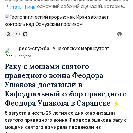
пункты — это возможный рабочий сценарий, которые
Читать 1 мин.
скорее всего будут реализованы.Разбираем ключевые
тезисы и последствия этого соглашения:. 1. Новые
доли контроля (75 на 25). Было: Ранее Иран и Оман
133
0
контролировали пролив на паритетных началах —
50/50. Стало: Новое соглашение закрепляет за
Пресс-служба "Ушаковских маршрутов"
Ираном...
5 августа
Раку с мощами святого
праведного воина Феодора
Ушакова доставили в
Кафедральный собор праведного
Феодора Ушакова в Саранске
5 августа в честь 25-летия со дня канонизации
святого праведного воина Феодора Ушакова раку с
мощами святого адмирала перевезли из