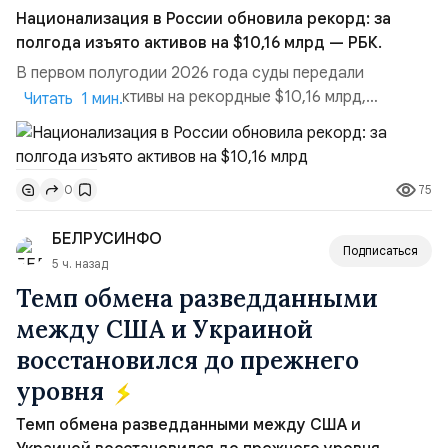
Национализация в России обновила рекорд: за
полгода изъято активов на $10,16 млрд — РБК.
В первом полугодии 2026 года суды передали
государству активы на рекордные $10,16 млрд,
Читать 1 мин.
подсчитали аналитики AK&M. Это в 2,5 раза больше,
чем за аналогичный период 2025 года ($3,95 млрд).
Всего зафиксировано 15 национализационных
75
0
транзакций, которые обеспечили 42,2% денежного
объёма всего российского рынка слияний и
БЕЛРУСИНФО
поглощений. Крупнейшей ...
Подписаться
5 ч. назад
Темп обмена разведданными
между США и Украиной
восстановился до прежнего
уровня
Темп обмена разведданными между США и