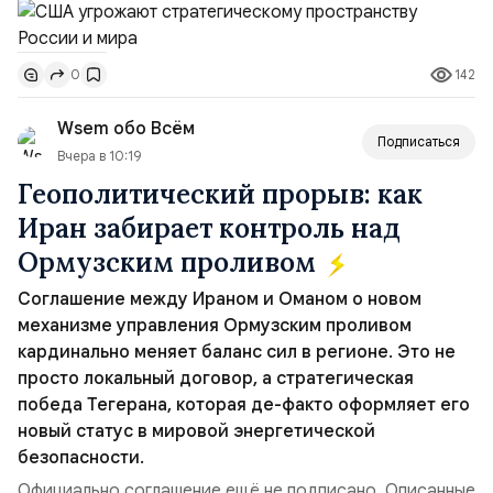
совместных с флотом США запусков крылатых ракет
Томагавк.«Япония отбросила обманчивую видимость
142
0
„исключительно оборонительной страны“ и выносит
вопрос о собственном ядерном вооружении на
Wsem обо Всём
всеобщее обозрение, одновреме...
Подписаться
Вчера в 10:19
Геополитический прорыв: как
Иран забирает контроль над
Ормузским проливом
Соглашение между Ираном и Оманом о новом
механизме управления Ормузским проливом
кардинально меняет баланс сил в регионе. Это не
просто локальный договор, а стратегическая
победа Тегерана, которая де-факто оформляет его
новый статус в мировой энергетической
безопасности.
Официально соглашение ещё не подписано. Описанные