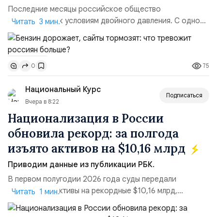
Последние месяцы российское общество
адаптируется к условиям двойного давления. С одной
Читать 3 мин.
стороны, происходит рост цен на товары первой
необходимости, инфляция и локальные сбои в
поставках бензина. А с другой – технологическая
75
0
турбулентность: перебои в работе интернета,
блокировки сайтов, необходимость осваивать VPN и
Национальный Курс
российские платформы.Что из этого бье...
Подписаться
Вчера в 8:22
Национализация в России
обновила рекорд: за полгода
изъято активов на $10,16 млрд
Приводим данные из публикации РБК.
В первом полугодии 2026 года суды передали
государству активы на рекордные $10,16 млрд,
Читать 1 мин.
подсчитали аналитики AK&M. Это в 2,5 раза больше,
чем за аналогичный период 2025 года ($3,95 млрд).