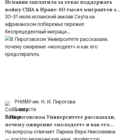
Испания заплатила за отказ поддержать
войну США в Иране: 60 тысяч мигрантов за
сутки и «шоссе Трампа» в Марокко
30-31 июля испанский анклав Сеута на
африканском побережье пережил
беспрецедентный миграци...
РНИМУ им. Н. И. Пирогова
5 августа
В Пироговском Университете рассказали,
почему ожирение «молодеет» и как его
предотвратить
На вопросы отвечает Ларина Вера Николаевна
— доктор медицинских наук, профессор,