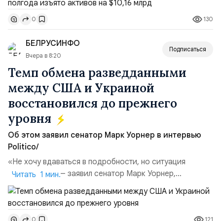
Всего зафиксировано 15 национализационных
130
0
транзакций, которые обеспечили 42,2% денежного
объёма всего российского рынка слияний и
БЕЛРУСИНФО
поглощений. Крупнейшей ...
Подписаться
Вчера в 8:20
Темп обмена разведданными
между США и Украиной
восстановился до прежнего
уровня
Об этом заявил сенатор Марк Уорнер в интервью
Politico/
«Не хочу вдаваться в подробности, но ситуация
улучшилась», — заявил сенатор Марк Уорнер,
Читать 1 мин.
высокопоставленный член комитета по разведке,
добавив, что использование Украиной беспилотников и
ракет большой дальности позволило ей наносить
121
0