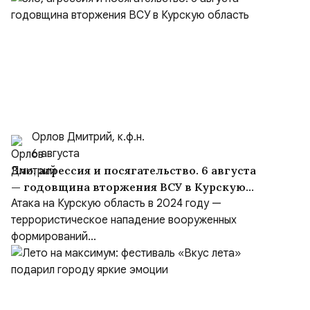
Орлов Дмитрий, к.ф.н.
6 августа
Зло, агрессия и посягательство. 6 августа
— годовщина вторжения ВСУ в Курскую
область
Атака на Курскую область в 2024 году —
террористическое нападение вооруженных
формирований...