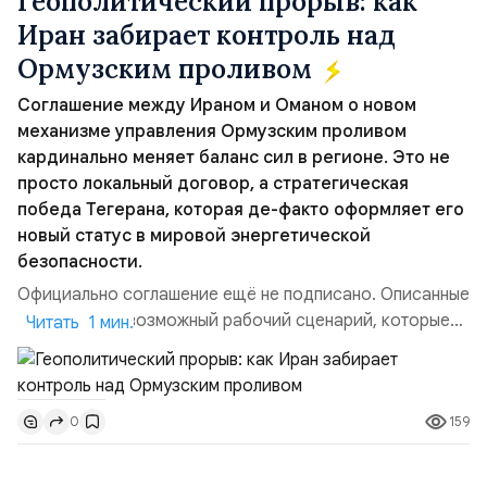
Геополитический прорыв: как
Иран забирает контроль над
Ормузским проливом
Соглашение между Ираном и Оманом о новом
механизме управления Ормузским проливом
кардинально меняет баланс сил в регионе. Это не
просто локальный договор, а стратегическая
победа Тегерана, которая де-факто оформляет его
новый статус в мировой энергетической
безопасности.
Официально соглашение ещё не подписано. Описанные
пункты — это возможный рабочий сценарий, которые
Читать 1 мин.
скорее всего будут реализованы.Разбираем ключевые
тезисы и последствия этого соглашения:. 1. Новые
доли контроля (75 на 25). Было: Ранее Иран и Оман
159
0
контролировали пролив на паритетных началах —
50/50. Стало: Новое соглашение закрепляет за
Ираном...