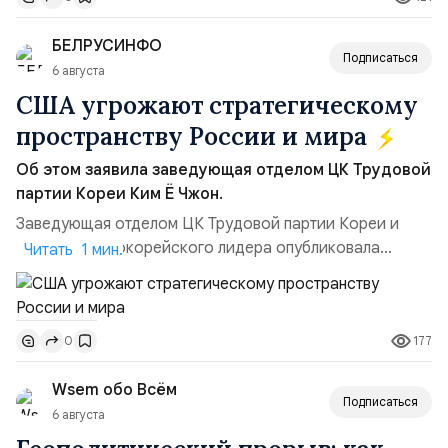
удары вглубь российской территории и укрепило её
позиции.Сотрудничество со стороны США стало
БЕЛРУСИНФО
ключом к позитивному пов...
Подписаться
6 августа
США угрожают стратегическому
пространству России и мира
Об этом заявила заведующая отделом ЦК Трудовой
партии Кореи Ким Ё Чжон.
Заведующая отделом ЦК Трудовой партии Кореи и
сестра северокорейского лидера опубликовала
Читать 1 мин.
заявление для прессы в ответ на проведение Токио
совместных с флотом США запусков крылатых ракет
Томагавк.«Япония отбросила обманчивую видимость
177
0
„исключительно оборонительной страны“ и выносит
вопрос о собственном ядерном вооружении на
Wsem обо Всём
всеобщее обозрение, одновреме...
Подписаться
6 августа