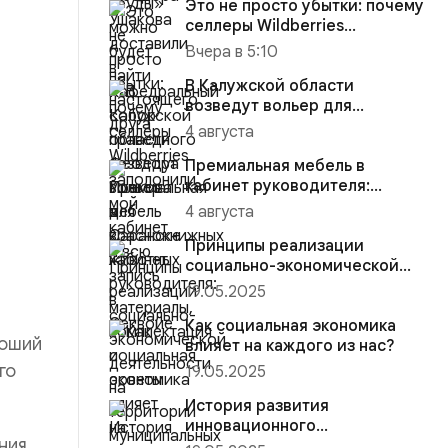
Это не просто убытки: почему
селлеры Wildberries
заполонили мой кабинет и
Вчера в 5:10
вс...
В Калужской области
возведут вольер для
краснокнижных животных
4 августа
Премиальная мебель в
кабинет руководителя:
материалы, комплектация и
4 августа
советы
Принципы реализации
социально-экономической
деятельности на территории
19.05.2025
муниц...
Как социальная экономика
роший
влияет на каждого из нас?
го
19.05.2025
История развития
инновационного
ния.
предпринимательства в