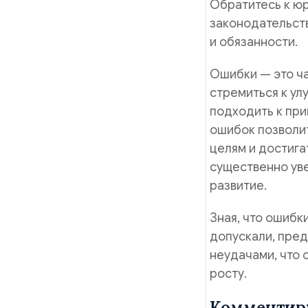
Обратитесь к юр
законодательств
и обязанности.
Ошибки — это ча
стремиться к ул
подходить к пр
ошибок позволи
целям и достига
существенно уве
развитие.
Зная, что ошибк
допускали, пред
неудачами, что 
росту.
Комментир