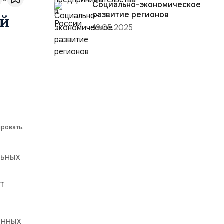
Социально-экономическое
развитие регионов
ей
19.05.2025
ировать.
льных
т
енных