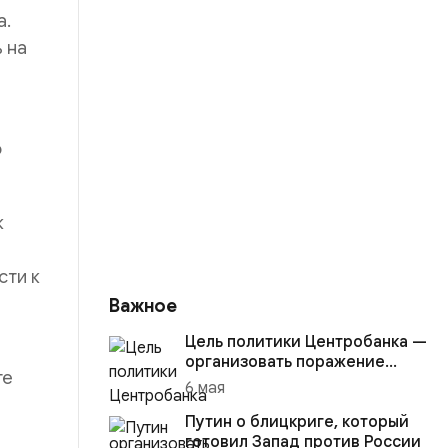
а.
 на
о
к
сти к
Важное
Цель политики Центробанка —
организовать поражение
те
России в вооружённом
6 мая
конфликте с США
Путин о блицкриге, который
готовил Запад против России