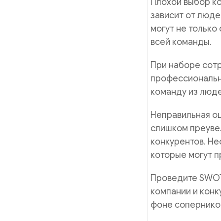
Плохой выбор ко
зависит от люд
могут не только
всей команды.
При наборе сотр
профессиональны
команду из люде
Неправильная о
слишком преуве
конкурентов. Не
которые могут п
Проведите SWOT-
компании и конк
фоне сопернико