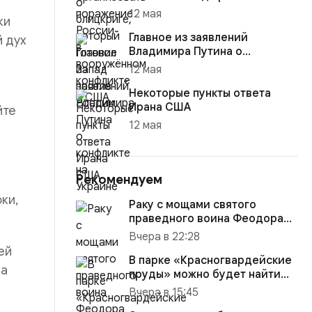
12 мая
ки
Главное из заявлений
й дух
Владимира Путина о
конфликте на Украине
12 мая
Некоторые пункты ответа
Ирана США
йте
12 мая
Рекомендуем
ки,
Раку с мощами святого
праведного воина Феодора
Ушакова доставили в
Вчера в 22:28
Кафедраль...
ей
В парке «Красногвардейские
на
пруды» можно будет найти
настоящего друга
Вчера в 15:45