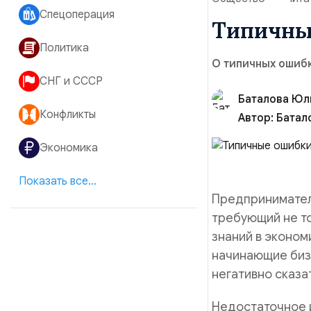
Спецоперация
Типичны
Политика
О типичных ошиб
СНГ и СССР
Баталова Юл
Конфликты
Автор:
Батал
Экономика
Показать все...
Предпринимател
требующий не то
знаний в эконом
начинающие биз
негативно сказа
Недостаточное 