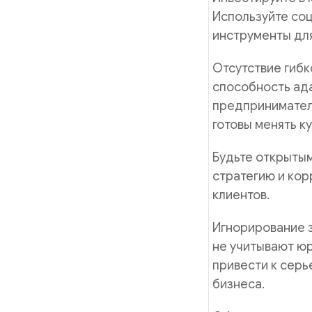
Используйте соц
инструменты для
Отсутствие гиб
способность ада
предпринимател
готовы менять к
Будьте открытым
стратегию и кор
клиентов.
Игнорирование 
не учитывают ю
привести к серь
бизнеса.