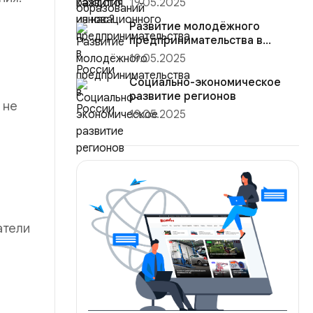
19.05.2025
России
Развитие молодёжного
предпринимательства в
России
19.05.2025
Социально-экономическое
развитие регионов
 не
19.05.2025
атели