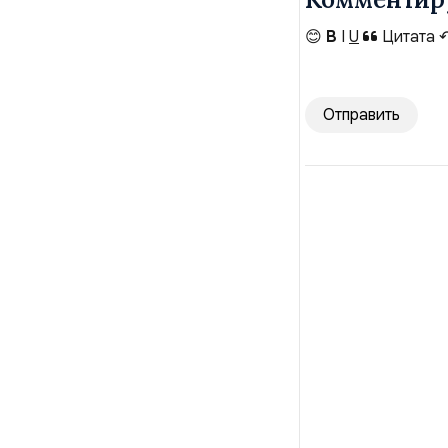
😊
B
I
U
Цитата
Отправить