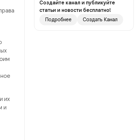
Создайте канал и публикуйте
права
статьи и новости бесплатно!
Подробнее
Создать Канал
о
ных
воим
чное
и их
м и