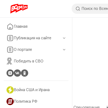
Главная
Публикация на сайте
О портале
Победить в СВО
Война США и Ирана
Политика РФ
Спецоперация