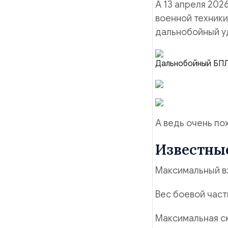
А 13 апреля 202
военной техники
дальнобойный уд
Дальнобойный БПЛ
А ведь очень по
Известные
Максимальный вз
Вес боевой части
Максимальная ск