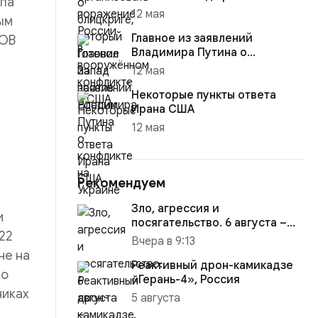
упа
12 мая
ым
Главное из заявлений
ТОВ
Владимира Путина о
конфликте на Украине
12 мая
Некоторые пункты ответа
Ирана США
12 мая
Рекомендуем
Зло, агрессия и
и
посягательство. 6 августа –
 22
годовщина вторжения ВСУ В
Вчера в 9:13
курску...
не на
Реактивный дрон-камикадзе
по
«Герань-4», Россия
никах
5 августа