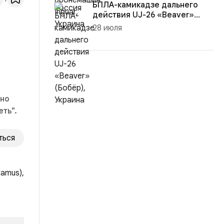
БПЛА-камикадзе дальнего
действия UJ-26 «Beaver»
(Бобёр)...
28 июля
нно
ть".
ться