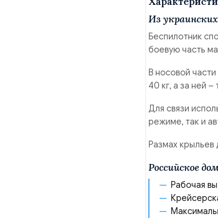
Характерист
Из украинских
Беспилотник спо
боевую часть ма
В носовой части
40 кг, а за ней 
Для связи испол
режиме, так и а
Размах крыльев д
Российское до
Рабочая вы
Крейсерска
Максимальн