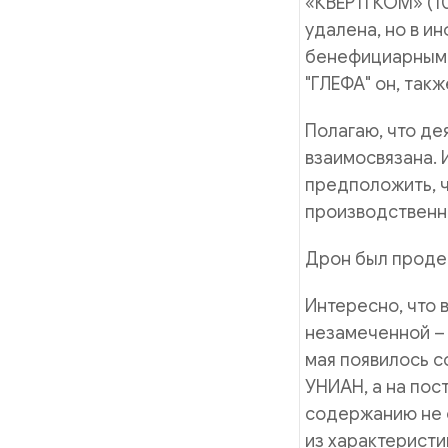
«КВЕРТІ КОМ» (1
удалена, но в и
бенефициарным 
"ГЛЕФА" он, так
Полагаю, что де
взаимосвязана.
предположить, ч
производственны
Дрон был проде
Интересно, что 
незамеченной – 
мая появилось с
УНИАН, а на пост
содержанию не о
из характеристи