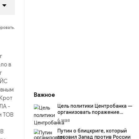
ировать.
r
ло в
г
ЕЙС
овным
Важное
 Крот
ЛА -
Цель политики Центробанка —
организовать поражение
и ТОВ
России в вооружённом
6 мая
конфликте с США
Путин о блицкриге, который
ОВ
готовил Запад против России