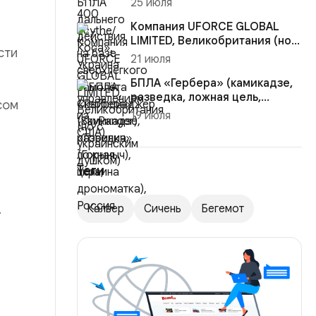
25 июля
Скайрейнджер (S...
Компания UFORCE GLOBAL
LIMITED, Великобритания (но с
сти
украинским душком)
21 июля
БПЛА «Гербера» (камикадзе,
разведка, ложная цель,
сом
дрономатка), Россия
19 июля
Теги
.
Калвер
Сичень
Бегемот