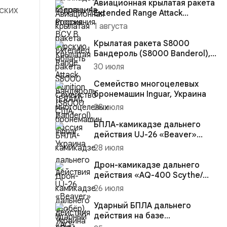
Авиационная крылатая ракета
ских
Extended Range Attack
Munition (ERAM), США
1 августа
Крылатая ракета S8000
Бандероль (S8000 Banderol),
Россия
30 июля
Семейство многоцелевых
бронемашин Inguar, Украина
28 июля
БПЛА-камикадзе дальнего
действия UJ-26 «Beaver»
(Бобёр), Украина
28 июля
Дрон-камикадзе дальнего
действия «AQ-400 Scythe/
Коса», Украина (с
26 июля
управление...
Ударный БПЛА дальнего
действия на базе
сверхлёгкого самолёта