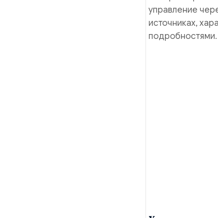
управление чере
источниках, ха
подробностями.