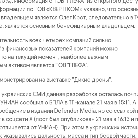
00%). Информация о ТОВ "ГЛЕФА" из открытого дост
нформации по ТОВ «КВЕРТІ КОМ» указано, что основн
владельцем является Олег Крот, следовательно в 
же, является основным бенефициарным владельцем.
ятельность всех четырёх компаний сильно
 Из финансовых показателей компаний можно
то на текущий момент, наиболее важным
м активом является ТОВ "ГЛЕФА".
монстрирован на выставке "Дикие дроны".
в украинских СМИ данная разработка осталась почт
УНИАН сообщил о БПЛА в ТГ-канале 21 мая в 15:11. А
ообщение в издании Defender Media, но со ссылкой 
 в соцсети Х (пост был опубликован 21 мая в 16:13 и 
тличается от УНИАН). При этом в украинских источ
к указывались дальность, масса и тип боевой части,