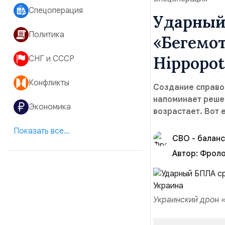
Спецоперация
Ударный
Политика
«Бегемот
Hippopot
СНГ и СССР
Конфликты
Создание справо
напоминает решен
Экономика
возрастает. Вот 
Показать все...
СВО - баланс
Автор:
Фролов
Украинский дрон «