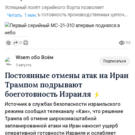
Успешный полёт серийного борта позволяет
констатировать готовность производственных цепочек
Читать 1 мин.
для серийного выпуска машин этого типа, в частности,
первой партии из 18 самолётов. Также завод уже
может приступить к выполнению новых заказов,
113
0
утверждённых Правительством России. Параллельно
идет процесс сертификации воздушного судна. На
Wsem обо Всём
данный момент МС-2...
Подписаться
3 августа
Постоянные отмены атак на Иран
Трампом подрывают
боеготовность Израиля
Источник в службах безопасности израильского
режима сообщил телеканалу «Кан», что решение
Трампа об отмене широкомасштабной
запланированной атаки на Иран наносит ущерб
оперативной готовности Израиля и ослабляет