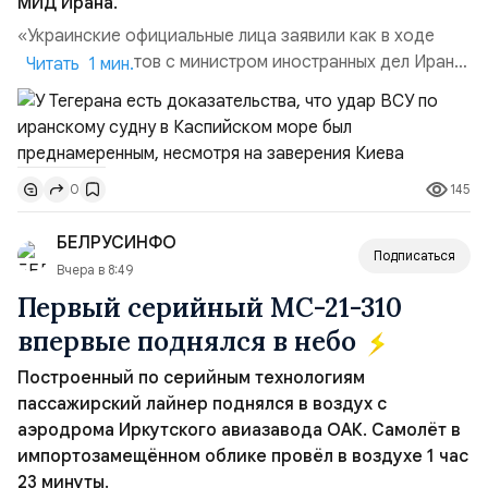
МИД Ирана.
«Украинские официальные лица заявили как в ходе
прямых контактов с министром иностранных дел Ирана,
Читать 1 мин.
так и в сообщениях, направленных Ирану, что эта атака
не была преднамеренной», — заявил официальный
представитель МИД Ирана Эсмаил Багаи на пресс-
конференции в Тегеране 3 августа.Иранская сторона
145
0
ожидает от Украины практических шагов, которые
подтвер...
БЕЛРУСИНФО
Подписаться
Вчера в 8:49
Первый серийный МС-21-310
впервые поднялся в небо
Построенный по серийным технологиям
пассажирский лайнер поднялся в воздух с
аэродрома Иркутского авиазавода ОАК. Самолёт в
импортозамещённом облике провёл в воздухе 1 час
23 минуты.