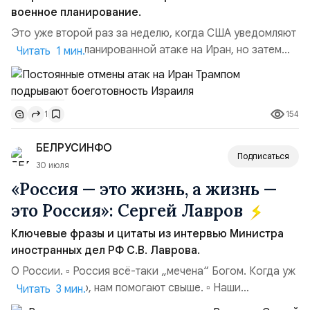
военное планирование.
Это уже второй раз за неделю, когда США уведомляют
Израиль о запланированной атаке на Иран, но затем
Читать 1 мин.
отменяют её в последний момент без каких-либо
объяснений.По данным этого СМИ, тысячи
военнослужащих армии Израиля неделями готовились
154
1
к возможной эскалации региональной напряжённости с
Ираном. Напомним:Реакция официального
БЕЛРУСИНФО
представителя МИД Ира...
Подписаться
30 июля
«Россия — это жизнь, а жизнь —
это Россия»: Сергей Лавров
Ключевые фразы и цитаты из интервью Министра
иностранных дел РФ С.В. Лаврова.
О России. ▫️ Россия всё-таки „мечена“ Богом. Когда уж
совсем тяжело, нам помогают свыше. ▫️ Наши
Читать 3 мин.
национальные интересы на внешней арене — в том,