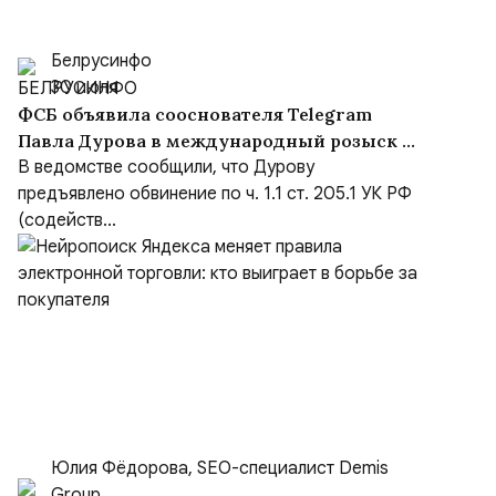
Белрусинфо
30 июля
ФСБ объявила сооснователя Telegram
Павла Дурова в международный розыск по
делу о содействии терроризму
В ведомстве сообщили, что Дурову
предъявлено обвинение по ч. 1.1 ст. 205.1 УК РФ
(содейств...
Юлия Фёдорова, SEO-специалист Demis
Group