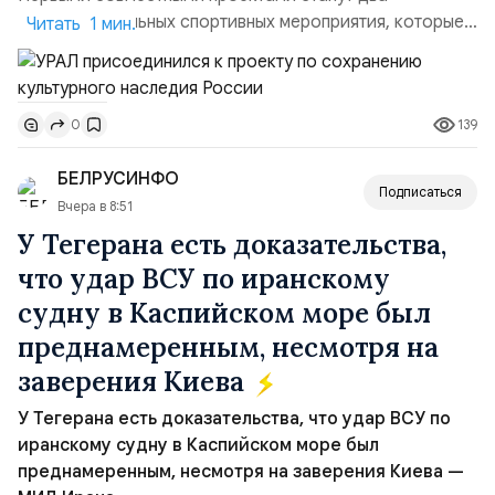
благотворительных спортивных мероприятия, которые
Читать 1 мин.
пройдут в августе в Ивановской области и объединят
жителей региона, волонтеров и участников со всей
страны. Для УРАЛ это продолжение философии
139
0
бренда, основанной на развитии российского
производства и продвижении русского звука.
БЕЛРУСИНФО
Компания убеждена, что уважение к с...
Подписаться
Вчера в 8:51
У Тегерана есть доказательства,
что удар ВСУ по иранскому
судну в Каспийском море был
преднамеренным, несмотря на
заверения Киева
У Тегерана есть доказательства, что удар ВСУ по
иранскому судну в Каспийском море был
преднамеренным, несмотря на заверения Киева —