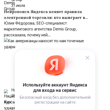
31 июля
Нейропоиск Яндекса меняет правила
электронной торговли: кто выиграет в
борьбе за покупателя
Юлия Фёдорова, SEO-специалист
маркетингового агентства Demis Group,
рассказала, почему ней...
Национальный Курс
28 июля
Как американцы наносят по нам точечные
удары