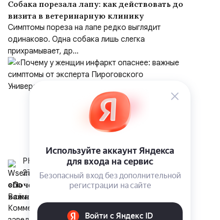
Собака порезала лапу: как действовать до
визита в ветеринарную клинику
Симптомы пореза на лапе редко выглядит
одинаково. Одна собака лишь слегка
прихрамывает, др...
РНИМУ им. Н. И. Пирогова
27 июля
«Почему у женщин инфаркт опаснее:
важные симптомы от эксперта
Пироговского Университета»
Комментирует Елена Владимировна Резник,