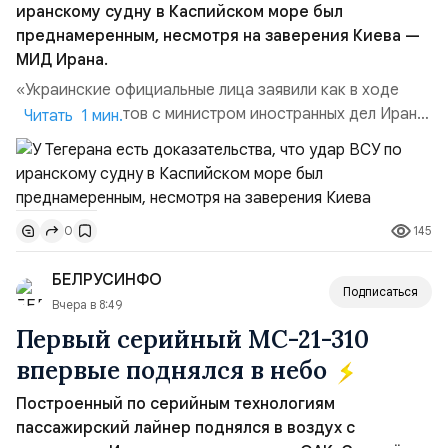
иранскому судну в Каспийском море был
преднамеренным, несмотря на заверения Киева —
МИД Ирана.
«Украинские официальные лица заявили как в ходе
прямых контактов с министром иностранных дел Ирана,
Читать 1 мин.
так и в сообщениях, направленных Ирану, что эта атака
не была преднамеренной», — заявил официальный
представитель МИД Ирана Эсмаил Багаи на пресс-
конференции в Тегеране 3 августа.Иранская сторона
145
0
ожидает от Украины практических шагов, которые
подтвер...
БЕЛРУСИНФО
Подписаться
Вчера в 8:49
Первый серийный МС-21-310
впервые поднялся в небо
Построенный по серийным технологиям
пассажирский лайнер поднялся в воздух с