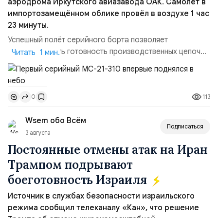
аэродрома Иркутского авиазавода ОАК. Самолёт в
импортозамещённом облике провёл в воздухе 1 час
23 минуты.
Успешный полёт серийного борта позволяет
констатировать готовность производственных цепочек
Читать 1 мин.
для серийного выпуска машин этого типа, в частности,
первой партии из 18 самолётов. Также завод уже
может приступить к выполнению новых заказов,
113
0
утверждённых Правительством России. Параллельно
идет процесс сертификации воздушного судна. На
Wsem обо Всём
данный момент МС-2...
Подписаться
3 августа
Постоянные отмены атак на Иран
Трампом подрывают
боеготовность Израиля
Источник в службах безопасности израильского
режима сообщил телеканалу «Кан», что решение