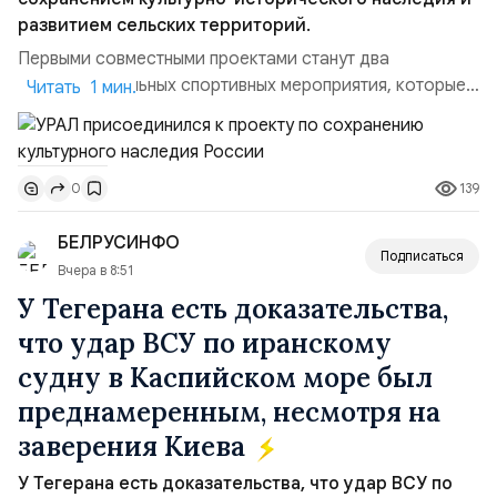
развитием сельских территорий.
Первыми совместными проектами станут два
благотворительных спортивных мероприятия, которые
Читать 1 мин.
пройдут в августе в Ивановской области и объединят
жителей региона, волонтеров и участников со всей
страны. Для УРАЛ это продолжение философии
139
0
бренда, основанной на развитии российского
производства и продвижении русского звука.
БЕЛРУСИНФО
Компания убеждена, что уважение к с...
Подписаться
Вчера в 8:51
У Тегерана есть доказательства,
что удар ВСУ по иранскому
судну в Каспийском море был
преднамеренным, несмотря на
заверения Киева
У Тегерана есть доказательства, что удар ВСУ по