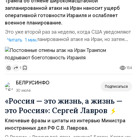
Трампа об отмене широкомасштабной
запланированной атаки на Иран наносит ущерб
оперативной готовности Израиля и ослабляет
военное планирование.
Это уже второй раз за неделю, когда США уведомляют
Израиль о запланированной атаке на Иран, но затем
Читать 1 мин.
отменяют её в последний момент без каких-либо
объяснений.По данным этого СМИ, тысячи
военнослужащих армии Израиля неделями готовились
154
1
к возможной эскалации региональной напряжённости с
Ираном. Напомним:Реакция официального
БЕЛРУСИНФО
представителя МИД Ира...
Подписаться
30 июля
«Россия — это жизнь, а жизнь —
это Россия»: Сергей Лавров
Ключевые фразы и цитаты из интервью Министра
иностранных дел РФ С.В. Лаврова.